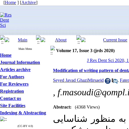
[
Home
] [
Archive
]
Main Menu
Volume 17, Issue 3 (jrds 2020)
Home
J Res Dent Sci 2020, 1
Journal Information
Articles archive
Modification of writing pattern of den
For Authors
Seyed Javad GhaziMirsaeid
,
Fate
For Reviewers
,
f.masoudi@qompl.
Registration
Contact us
Site Facilities
Abstract:
(4368 Views)
Indexing & Abstracting
 به منظور شناسایی
(CC-BY 4.0)