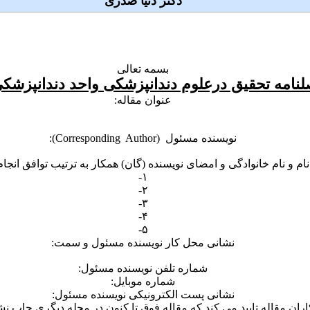
دکتر دنیا صدری
بسمه تعالی
لنامه تحقیق درعلوم دندانپزشکی واحد دندانپزشکی
عنوان مقاله:
نویسنده مسئول (Corresponding Author):
نام و نام خانوادگی و امضای نویسنده (گان) همکار به ترتیب توافق انجا
۱-
۲-
۳-
۴-
۵-
نشانی محل کار نویسنده مسئول و سمت:
شماره تلفن نویسنده مسئول:
شماره موبایل:
نشانی پست الکترونیکی نویسنده مسئول:
اران مقاله تایید می کند که مقاله فوق تا کنون در مجله دیگری چاپ 