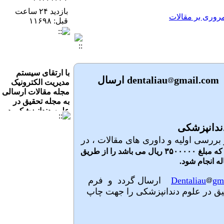
ل 1403
بازدید ۲۴ ساعت
 مروری بر مقالات
قبل: ۱۱۶۹۸
 پنج سال بعد از قراردادن پروتز
با ارتقای سیستم
ف یک‌طرفه لب و کام عمل‌شده و بیماران بدون شکاف با رابطه اسکلتی
مدیریت الکترونیک
d
gmail.com ارسال
مجله مقالات ارسالی
مقایسه دو تکنیک (reinsertion & classic cinch suturing) در جلوگیری از interalar widening قبل و شش ماه بعد از جراحی ارتوگناتیک ماگزیلا (intralar widening)
به مجله تحقیق در
علوم دندانپزشکی در
بازه زمانی 8 تا 12
هفته در سایت مجله
دندانپزشکی
قرار خواهد گرفت.
امی مقرر گردید پس از بررسی اولیه و داوری های مقالات ، در
ل 1403
هزینه چاپ مقاله را که مبلغ ۳۵۰۰۰۰۰ ریال می باشد را از طریق
ه انجام شود.
با ارتقای سیستم
gm
Dentaliau
ارسال گردد
و فرم
مدیریت الکترونیک
قیق در علوم دندانپزشکی را جهت چاپ
مجله مقالات ارسالی
به مجله تحقیق در
علوم دندانپزشکی در