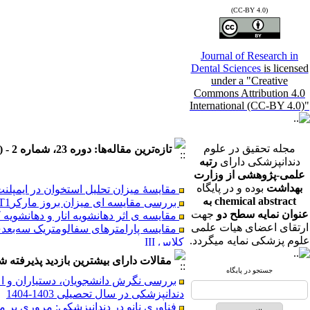
(CC-BY 4.0)
Journal of Research in
Dental Sciences
is licensed
under a "Creative
Commons Attribution 4.0
International (CC-BY 4.0)"
مجله تحقیق در علوم
تازه‌ترین مقاله‌ها: دوره 23، شماره 2 - ( فصلنامه تحقیق در علوم دندانپزشکی تابستان 1405 )
دندانپزشکی دارای
رتبه
علمی-پژوهشی از وزارت
مقایسۀ میزان تحلیل استخوان در ایمپلنت‌
بهداشت
بوده و در پایگاه
بررسی مقایسه ای میزان بروز مارکرGLUT1 در آدنوماتوئید ادنتوژنیک تومور و کیست ادنتوژنیک کلسیفیه به روش ایمنوهیستوشیمی
chemical abstract به
مقایسه ی اثر دهانشویه انار و دهانشویه
عنوان نمایه سطح دو
جهت
ارتقای اعضای هیات علمی
کلاس III
علوم پزشکی نمایه میگردد.
در بیماران مراجعه کننده به بیمارستان بو 
مقالات دارای بیشترین بازدید پذیرفته شده طی 6
ارتباط بین شاخص کورتیکال مندیبل (MCI) و تعداد دندان‌های باقی‌مانده در بزرگسالان ایرانی: یک مطالعه مقطعی تحلیلی بر اساس رادیوگرافی پانورامیک
جستجو در پایگاه
بررسی نگرش دانشجویان، دستیاران و ا
رابطه بین الگوی رشد عمودی صورت و موقع
دندانپزشکی در سال تحصیلی 1403-1404
بررسی اثربخشی فیشورسیلانت در پیشگیری از پوسیدگی دندا
فناوری نانو در دندانپزشکی: مروری بر مو