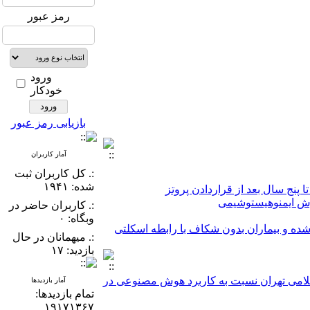
رمز عبور
ورود
خودکار
بازیابی رمز عبور
آمار کاربران
:. کل کاربران ثبت
 پنج سال بعد از قراردادن پروتز
شده: ۱۹۴۱
:. کاربران حاضر در
وبگاه: ۰
ف یک‌طرفه لب و کام عمل‌شده و بیماران بدون شکاف با رابطه اسکلتی
:. میهمانان در حال
مقایسه دو تکنیک (reinsertion & classic cinch suturing) در جلوگیری از interalar widening قبل و شش ماه بعد از جراحی ارتوگناتیک ماگزیلا (intralar widening)
بازدید: ۱۷
لامی تهران نسبت به کاربرد هوش مصنوعی در
آمار بازدیدها
تمام بازدید‌ها:
۱۹۱۷۱۳۶۷