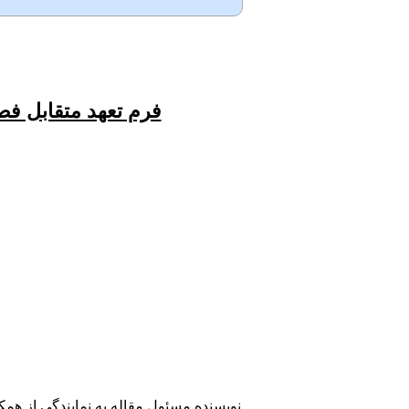
مجله تحقیق در علوم
دندانپزشکی در آخرین
گزارش
پایگاه ISC
دارای
میانگین ضریب تاثیر0.223
فرم تعهد متقابل فص
در رشته دندانپزشکی می
باشد.
نویسنده مسئول مقاله به نمایندگی از همک