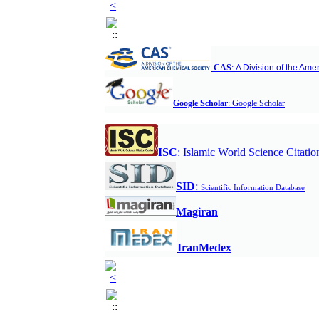
CAS
:
A Division of the Ame
G
Google Scholar
:
oogle Scholar
ISC
:
Islamic World Science Citatio
S
ID
:
Scientific Information Database
M
agiran
IranMedex