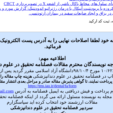
دندانپزشکی دانشگاه علوم پزشکی البرز در زمینه اخلاق حرفه‌ای در سا
ای مخاط باکال ناشی از اشعه X در تصویربرداری CBCT
روزه با پریودنتیت آپیکال با درمان رژنراتیو اندودنتیک: گزارش مورد و
ر بزاق و ایجاد ضایعات سفید در بیماران ارتودنسی.
 ثبت کد ارکید
گذاری به روش فوری و تأخیری در فک پایین به‌عنوان پایۀ اوردنچر یک تا
 کلرهگزیدین بر درمان پریودنتیت مزمن شدید
مقایسه پارامترهای سفالومتریک سه‌بعدی حاصل از CBCT در بیماران مبتلا به شکا
ود لطفا اصلاحات نهایی را به آدرس پست الکترونیک entaliau
فرمائید.
علی
اطلاعیه مهم:
یت کندیل در حفره گلنوئید: یک مطالعه CBCT
جه نویسندگان محترم مقالات فصلنامه تحقیق در علوم 
نی در کودکان12تا 14 سال؛ یک مطالعه گذشته نگر
، پیرو بخشنامه شماره ۱۰/۶۲۸۱۵ مورخ ۹۸/۱۰/۴دانشگاه آزاد اسل
دندانپزشکی دانشگاه علوم پزشکی البرز در زمینه اخلاق حرفه‌ای در سا
پ در فصلنامه تحقیق در علوم دندانپزشکی
 پرداخت نمایند، تا گواهی پذیرش مقاله صادر و مراحل بعدی انتشار مقال
https://tms.iau.ir/dental/fa/form
رداخت و فیش دریافتی به ایمیل فصلنامه به آدرس
ail.com
مجله به نویسنده مسئول ارائه می گردد
از اینکه فصلنامه تح
مقالات ارزشمند خود انتخاب کرده اید سپاسگزارم
سردبیر فصلنامه تحقیق در علوم دندانپزشکی