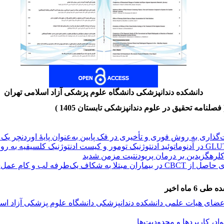
دانشکده دندانپزشکی دانشگاه علوم پزشکی آزاد اسلامی تهران
گذاری به روش فوری و تأخیری در فک پایین به‌عنوان پایۀ اوردنچر یک تا
 کلرهگزیدین بر درمان پریودنتیت مزمن شدید
مقایسه پارامترهای سفالومتریک سه‌بعدی حاصل از CBCT در بیماران مبتلا به شکا
علی
 ماه اخیر
عضای هیات علمی دانشکده دندانپزشکی دانشگاه علوم پزشکی آزاد اس
یت کندیل در حفره گلنوئید: یک مطالعه CBCT
نی در کودکان12تا 14 سال؛ یک مطالعه گذشته نگر
اد، کاربردها و محدودیت‌ها