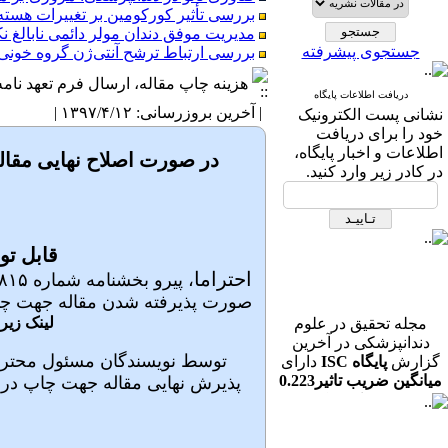
ارزیابی دانش و نگرش دانشجویان دانشکده 
بررسی تأثیر کورکومین بر تغییرات هسته‌ای سلول‌ه
مدیریت موفق دندان مولر دائمی نابالغ نک
جستجوی پیشرفته
بررسی ارتباط ترشح آنتی‌ژن گروه خونی د
هزینه چاپ مقاله، ارسال فرم تعهد نامه،
مقایسۀ میزان تحلیل استخوان در ایمپلنت‌
دریافت اطلاعات پایگاه
بررسی مقایسه ای میزان بروز مارکرGLUT1 در آدنوماتوئید ادنتوژنیک تومور و کیست ادنتوژنیک کلسیفیه به روش ایمنوهیستوشیمی
| آخرین بروزرسانی: ۱۳۹۷/۴/۱۲ |
نشانی پست الكترونیک
مقایسه ی اثر دهانشویه انار و دهانشویه
خود را برای دریافت
اطلاعات و اخبار پایگاه،
در صورت اصلاح نهایی مقاله خ
کلاس III
در كادر زیر وارد كنید.
در بیماران مراجعه کننده به بیمارستان بو 
ارتباط بین شاخص کورتیکال مندیبل (MCI) و تعداد دندان‌های باقی‌مانده در بزرگسالان ایرانی: یک مطالعه مقطعی تحلیلی بر اساس رادیوگرافی پانورامیک
رابطه بین الگوی رشد عمودی صورت و موقع
قابل تو
بررسی اثربخشی فیشورسیلانت در پیشگیری از پوسیدگی دندا
احتراما
ارزیابی دانش و نگرش دانشجویان دانشکده 
صورت پذیرفته شدن مقاله جهت چا
مجله تحقیق در علوم
لینک زیر
دندانپزشکی در آخرین
گزارش
پایگاه ISC
دارای
توسط نویسندگان مسئول محترم پ
میانگین ضریب تاثیر0.223
پذیرش نهایی مقاله جهت چاپ در 
در رشته دندانپزشکی می
باشد.