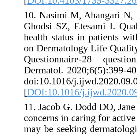
[
DOI:10.410
10. Nasimi M
Ghodsi SZ, E
health status
on Dermatolo
Questionna
Dermatol. 20
doi:10.1016/
[
DOI:10.1016
11. Jacob G.
concerns in c
may be seeki