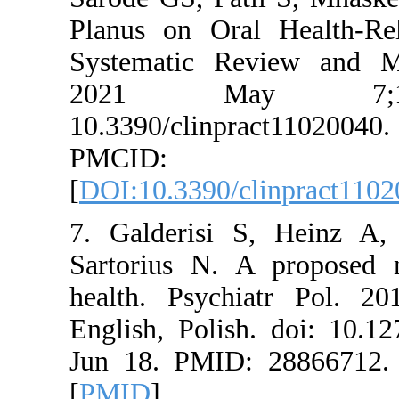
Planus on O
Systematic 
2021 Ma
10.3390/cl
PMCI
[
DOI:10.3390
7. Galderis
Sartorius N
health. Psy
English, Pol
Jun 18. PMI
[
PMID
]