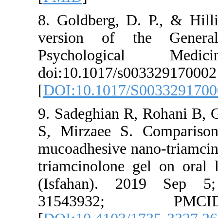
8. Goldberg,
version of
Psycholo
doi:10.1017
[
DOI:10.101
9. Sadeghian
S, Mirzaee 
mucoadhesive
triamcinolon
(Isfahan).
315439