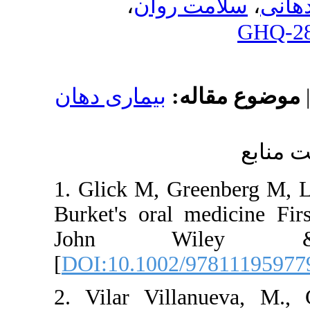
،
وان
بیماری دهان
1. Glick M, 
Burket's ora
John 
[
DOI:10.100
2. Vilar Vi