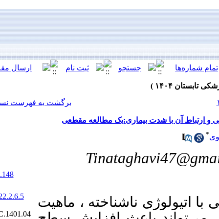
[ English ]
]
Archive
[
برگشت به فهرست نسخه ها
ی:یک مطالعه مقطعی
Tinat
‎ 10.61186/jrds.22.2.148
20.1001.1.20084676.1404.22.2.6.5
شناخته ، ماهیت
Ethics code:
IR.MUMS.DENTISTRY.REC.1401.04
ث افزایش سطح