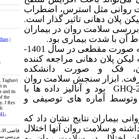
سترس، اضطراب
اثیر گذار است
ن در بیماران
Download citation:
ماری بود
BibTeX
|
RIS
|
EndNote
|
Medlars
|
ProCite
|
Reference Manager
|
این مطالعه به صورت مقطعی در سال 1401-
RefWorks
Send citation to:
1400 ی مراجعه کننده
Mendeley
Zotero
ت دانشکده
RefWorks
 سلامت روان
Ghazi A, Amirchaghmaghi M, Taghavi
T. Evaluation the mental health in
یز داده ها با
patients with oral lichen planus and its
ای توصیفی و
relationship with the severity of the
disease: A cross-sectional study. J Res
Dent Sci 2025; 22 (2) :148-156
URL:
http://jrds.ir/article-1-1541-
یج نشان
داد
که
fa.html
ن آنها اختلال
قاضی الا، امیرچقماقی مریم، تقوی تینا.
ل در سلامت روان به
بررسی سلامت روان در بیماران مبتلا