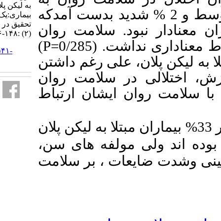
به لیکن پلان دهانی و ارتباط آن با شدت
 % متوسط و 2 % شدید بدست آمدکه
بیماری:یک مطالعه مقطعی. مجله
تحقیق در علوم دندانپزشکی. ۱۴۰۴; ۲۲
 سلامت روان
(۲) :۱۴۸-۱۵۶
)
P
(0/285=
اشت
URL:
http://jrds.ir/article-۱-۱۵۴۱-
ان، علی رغم داشتن
fa.html
 سلامت روان
ایشان ارتباط
ماران مبتلا به لیکن پلان
مولفه های سن
ت ، بر سلامت