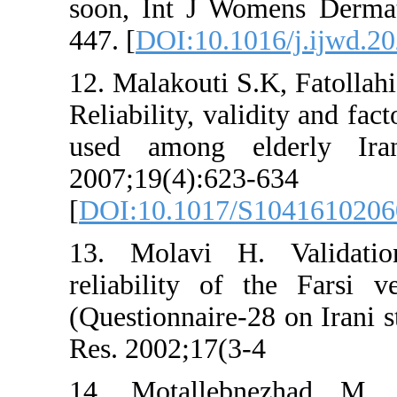
soon, Int J 
447. [
DOI:10.
12. Malakouti
Reliability, 
used among 
2007;19(4):6
[
DOI:10.101
13. Molavi 
reliability 
(Questionnair
Res. 2002;17
14. Motall