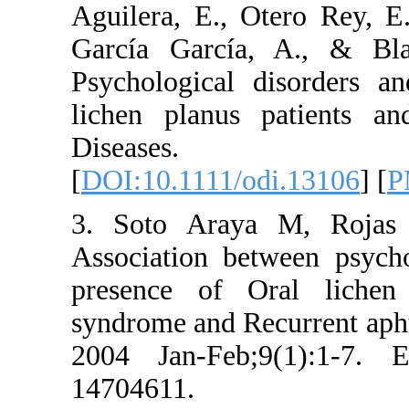
Aguilera, E.
García Garc
Psychologica
lichen plan
Disease
[
DOI:10.1111
3. Soto Ar
Association 
presence o
syndrome and
2004 Jan-Fe
14704611.