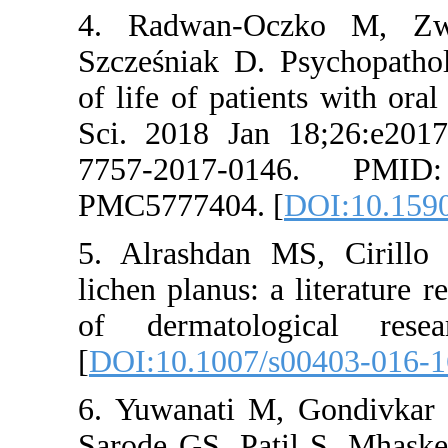
4. Radwan-
Szcześniak D
of life of pa
Sci. 2018 J
7757-2017
PMC5777404
5. Alrashda
lichen planus
of dermatol
[
DOI:10.100
6. Yuwanati
Sarode GS, P