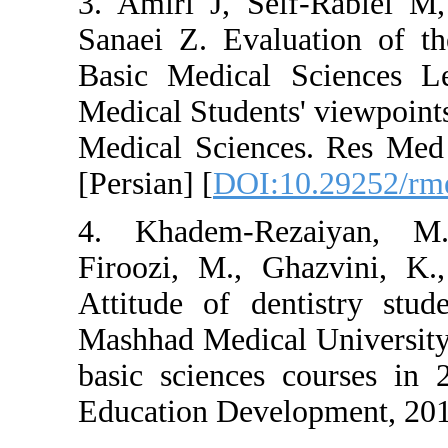
3. Amiri J, S
Sanaei Z. Eva
Basic Medical
Medical Student
Medical Scienc
[Persian] [
DOI:
4. Khadem-R
Firoozi, M., G
Attitude of de
Mashhad Medical
basic sciences
Education Deve