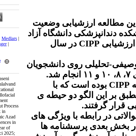
زشیابی وضعیت
 دانشگاه آزاد
Download citation:
BibTeX
|
RIS
|
EndNote
|
Medlars
|
در سال
C
ProCite
|
Reference Manager
|
RefWorks
Send citation to:
Mendeley
Zotero
 روی دانشجویان
RefWorks
.
انجام شد
Sheidaee ashtiani B, mahaseni
ست که با
aghdam H, Lasemi E, Shalalvand
M. Evaluation of the educational
گو دو حیطه ی
program of the oral, maxillofacial
and facial surgery department
based on the Context Input Process
and Product (CIPP) index in
 با ویژگی های
Faculty of Dentistry Islamic Azad
University of Medical Sciences in
رسشنامه ها
Tehran in the academic year of
2023-2024. J Res Dent Sci 2025;