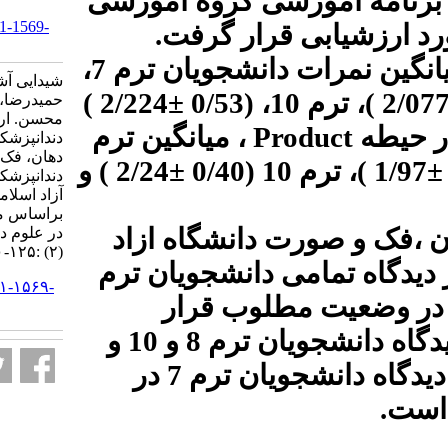
ی گروه آموزشی
22 (2) :125-140
URL:
http://jrds.ir/article-1-1569-
قرار گرفت
fa.html
، میانگین نمرات دانشجویان ترم 7،
شیدایی آشتیانی بیتا، محاسنی اقدم
2/224 )
±
حمیدرضا، لاسمی اسحق، شلالوند
محسن. ارزشیابی برنامه آموزشی
، میانگین ترم
P
دندانپزشکی عمومی گروه جراحی
دهان، فک و صورت در دانشکده
2/24 ) و
±
دندانپزشکی دانشگاه علوم پزشکی
آزاد اسلامی تهران در سال ۱۴۰۳
براساس مدل CIPP. مجله تحقیق
انشگاه ازاد
در علوم دندانپزشکی. ۱۴۰۴; ۲۲
(۲) :۱۲۵-۱۴۰
 دانشجویان ترم
URL:
http://jrds.ir/article-۱-۱۵۶۹-
وب قرار
fa.html
از دیدگاه دانشجویان ترم 8 و 10 و
11 در وضعیت مطلوب ولی از دیدگاه دانشجویان ترم 7 در