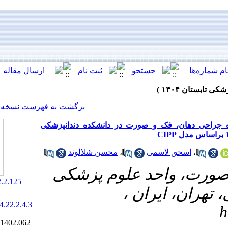
[ English ]
]
Archive
[
برگشت به فهرست نسخه ها
رت در دانشکده دندانپزشکی
محسن شلالوند
،
 علوم پزشکی
‎ 10.61186/jrds.22.2.125
ران
20.1001.1.20084676.1404.22.2.4.3
Ethics code:
IR.IAU.DENTAL.REC.1402.062