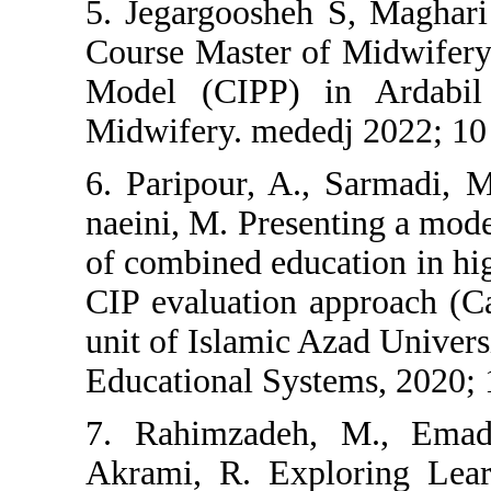
5. Jegargooshe
Course Master 
Model (CIPP)
Midwifery. mede
6. Paripour, A
naeini, M. Pres
of combined edu
CIP evaluation 
unit of Islamic
Educational Sys
7. Rahimzadeh
Akrami, R. Exp