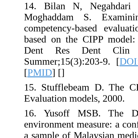
14. Bilan N,
Moghaddam S
competency-ba
based on the 
Dent Res De
Summer;15(3):
[
PMID
] [
]
15. Stufflebe
Evaluation mod
16. Yusoff M
environment mea
a sample of Mal