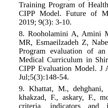
Training Progr
CIPP Model. F
2019; 9(3): 3-1
8. Rooholamin
MR, Esmaeilzad
Program evalu
Medical Curric
CIPP Evaluati
Jul;5(3):148-54
9. Khattat, M.
khakzad, F., as
criteria, ind