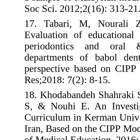
Soc Sci. 2012;2
17. Tabari, M
Evaluation of 
periodontics
departments o
perspective ba
Res;2018: 7(2):
18. Khodabande
S, & Nouhi E.
Curriculum in 
Iran, Based on 
of Medical Educ