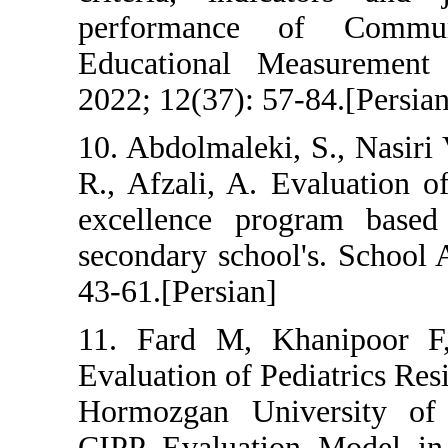
performance
Educational M
2022; 12(37): 5
10. Abdolmaleki
R., Afzali, A. 
excellence p
secondary schoo
43-61.[Persian]
11. Fard M, K
Evaluation of P
Hormozgan Uni
CIPP Evaluati