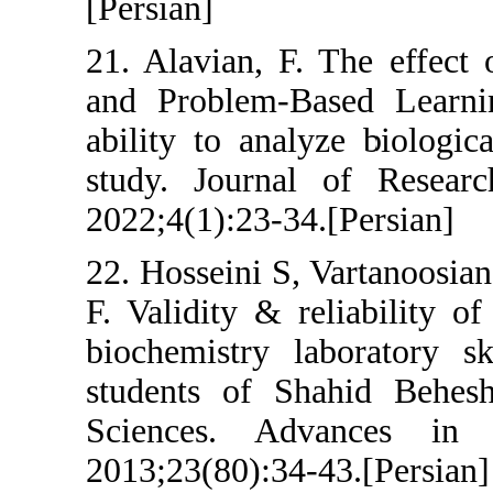
[Persian]
21. Alavian, F
and Problem-B
ability to anal
study. Journa
2022;4(1):23-34
22. Hosseini S,
F. Validity & 
biochemistry l
students of S
Sciences. A
2013;23(80):34