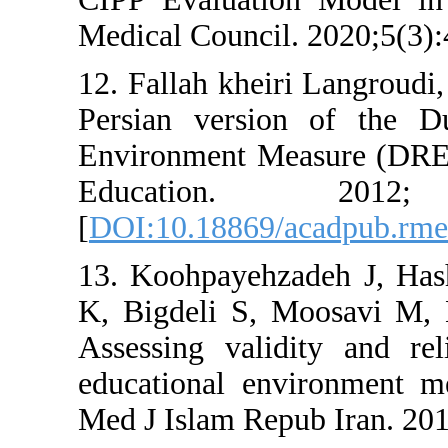
Medical Counci
12. Fallah kheir
Persian versi
Environment M
Education.
[
DOI:10.18869/
13. Koohpayehz
K, Bigdeli S,
Assessing vali
educational e
Med J Islam Rep