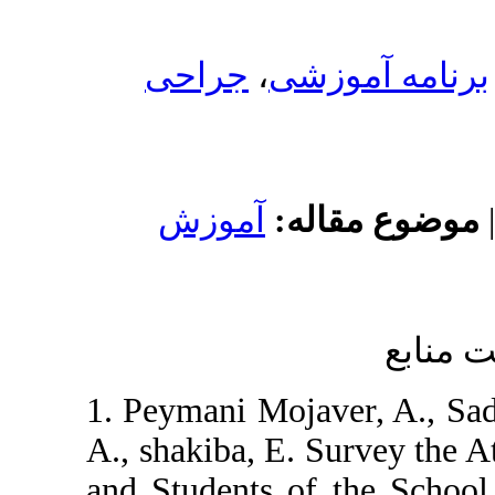
جراحی
،
شی
له
آموزش
1. Peymani Moj
A., shakiba, E.
and Students o