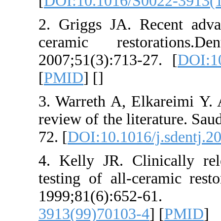
[
DOI:10.1016/
2. Griggs JA. 
ceramic res
2007;51(3):713
[
PMID
] [
]
3. Warreth A, E
review of the li
72. [
DOI:10.101
4. Kelly JR. C
testing of all-
1999;81(6
3913(99)70103