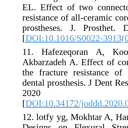
EL. Effect of 
resistance of al
prostheses. J.
[
DOI:10.1016/
11. Hafezeq
Akbarzadeh A. 
the fracture r
dental prosthes
2020 F
[
DOI:10.34172/
12. lotfy yg, 
Designs on Fl