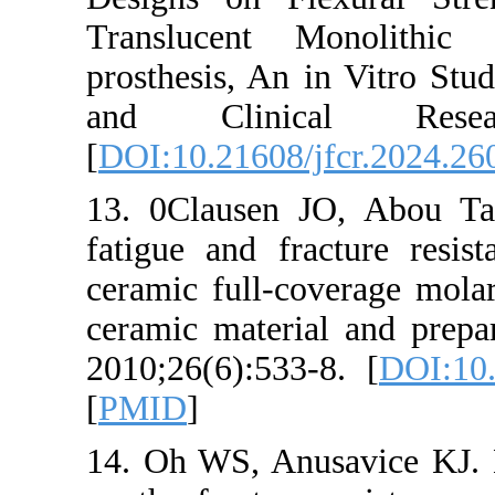
Translucent 
prosthesis, An
and Clinic
[
DOI:10.21608/
13. 0Clausen
fatigue and fr
ceramic full-co
ceramic materi
2010;26(6):533
[
PMID
]
14. Oh WS, Anu