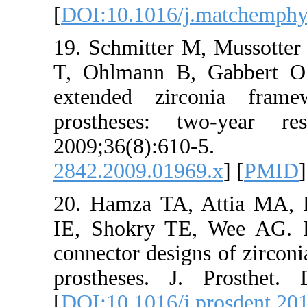
[
DOI:10.1016/j
19. Schmitter 
T, Ohlmann B,
extended zir
prostheses: 
2009;36(
2842.2009.019
20. Hamza TA
IE, Shokry TE
connector desig
prostheses. J.
[
DOI:10.1016/j