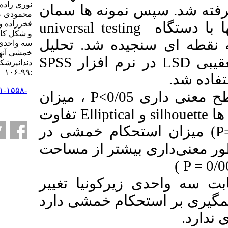
نوری زاده امین، کهیائی اقدم مینا،
 نمونه ها سمان
محمودی عارف، شفیعی الناز،
فخرزاده وحید. تاثیر تغییر مساحت
universal testing
و شکل کانکتورهای پروتزهای ثابت
ده شد. تحلیل
سه واحدی زیرکونیا بر استحکام
خمشی آنها. مجله تحقیق در علوم
SPSS
نرم افزار
دندانپزشکی. ۱۴۰۴; ۲۲ (۲)
:۹۹-۱۰۶
URL:
http://jrds.ir/article-۱-۱۵۵۸-
، میزان
P
>
0
fa.html
تفاوت
Elliptical
) کام خمشی در
اری بیشتر از مساحت
زیرکونیا تغییر
حکام خمشی دارد