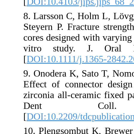
[
DOI:10.4103/j
8. Larsson C, 
Steyern P. Fra
cores designed 
vitro study. 
[
DOI:10.1111/j
9. Onodera K, 
Effect of conn
zirconia all-ce
Dent Co
[
DOI:10.2209/t
10. Plengsomb