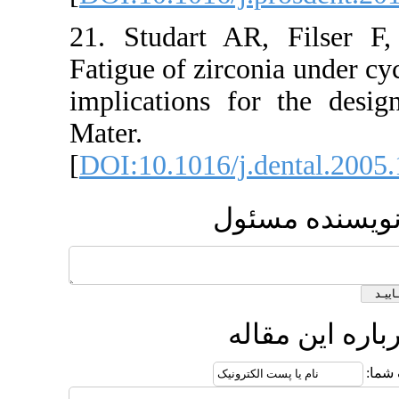
21. Studart A
Fatigue of zirco
implications f
Mater. 
[
DOI:10.1016/j
ول
ه