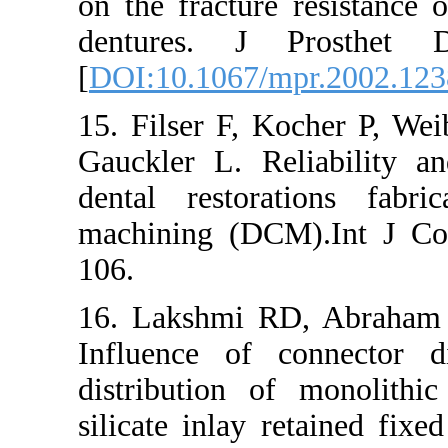
on the fracture
dentures. J 
[
DOI:10.1067/
15. Filser F, 
Gauckler L. Re
dental restor
machining (DC
106.
16. Lakshmi R
Influence of 
distribution o
silicate inlay 