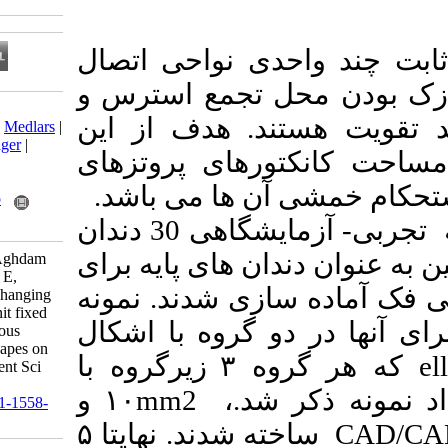
دی نواحی اتصال
) جمع استرس و
Download citation:
د. هدف از این
BibTeX
|
RIS
|
EndNote
|
Medlars
|
ProCite
|
Reference Manager
|
رهای پروتزهای
RefWorks
Send citation to:
 آن ها می باشد
Mendeley
Zotero
در این مطالعه تجربی- آزمایشگاهی 30 دندان
RefWorks
ان های پایه برای
Nourizadeh A, Kahyaie Aghdam
M, Mahmoudi A, Shafiee E,
زی شدند. نمونه
Fakhrzadeh V. Effect of changing
connector area of three-unit fixed
و گروه با اشکال
zirconia prosthesis in various
silhouette and elliptical shapes on
زیرگروه با
۳
وه
flexural strength. J Res Dent Sci
2025; 22 (2) :99-106
و
۱۰
mm2
ر شد
URL:
http://jrds.ir/article-1-1558-
fa.html
۵
 شدند. نهایتا