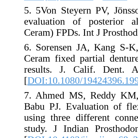
5. 5Von Steyer
evaluation of 
Ceram) FPDs. In
6. Sorensen J
Ceram fixed par
results. J. Ca
[
DOI:10.1080/
7. Ahmed MS,
Babu PJ. Evalu
using three di
study. J India