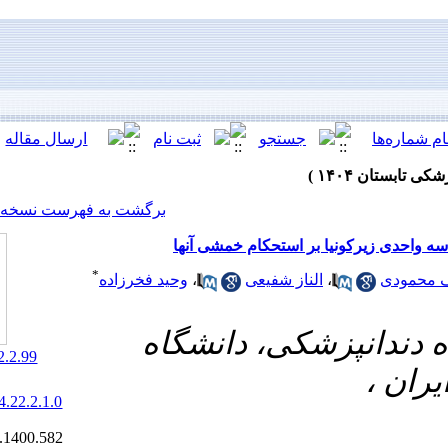
[ English ]
]
Archive
[
برگشت به فهرست نسخه ها
حکام خمشی آنها
*
وحید فخرزاده
،
فیعی
، دانشگاه
‎ 10.61186/jrds.22.2.99
20.1001.1.20084676.1404.22.2.1.0
Ethics code:
IR.TBZMED.VCR.REC.1400.582