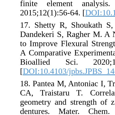
finite eleme
2015;12(1):56-6
17. Shetty R,
Dandekeri S, R
to Improve Fle
A Comparative 
Bioallied S
[
DOI:10.4103/
18. Pantea M, A
CA, Traistaru
geometry and s
dentures. Ma