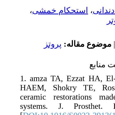
،
کام خمشی
له
پروتز
1. amza TA, 
HAEM, Shokry
ceramic res
systems. J. 