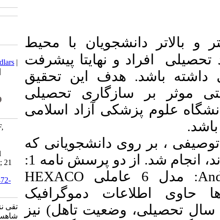
شجویان با محیط
Download citation:
و نهایتا پیشرفت
BibTeX
|
RIS
|
EndNote
|
Medlars
|
ProCite
|
Reference Manager
|
 هدف این تحقیق
RefWorks
Send citation to:
زگاری تحصیلی
Mendeley
Zotero
کی آزاد اسلامی
RefWorks
taghinezhad S S, Shahsavari F,
Jolehar M. Investigating
 دانشجویانی که
personality traits affecting the
academic adjustment of dental
به صورت تصادفی انتخاب شدند، انجام شد. از دو پرسش نامه 1:
students. J Res Dent Sci 2024; 21
(2) :149-156
HEXACO
URL:
http://jrds.ir/article-1-1472-
fa.html
ات دموگرافیک
ضعیت تاهل) نیز
تقی نژاد سوین السادات،
شاهسواری فاطمه، جولهر مریم.