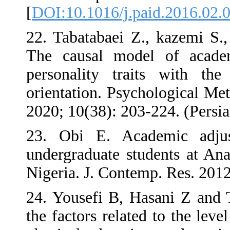
[
DOI:10.1016/j
22. Tabatabaei
The causal mo
personality t
orientation. P
2020; 10(38): 2
23. Obi E. A
undergraduate s
Nigeria. J. Con
24. Yousefi B,
the factors rel