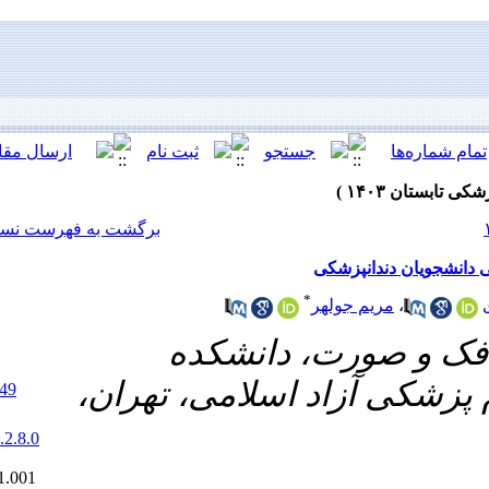
[ English ]
]
Archive
[
برگشت به فهرست نسخه ها
انشکده
سلامی، تهران
‎ 10.61186/jrds.21.2.149
20.1001.1.20084676.1403.21.2.8.0
Ethics code:
IR.IAU.DENTAL.REC.1401.001