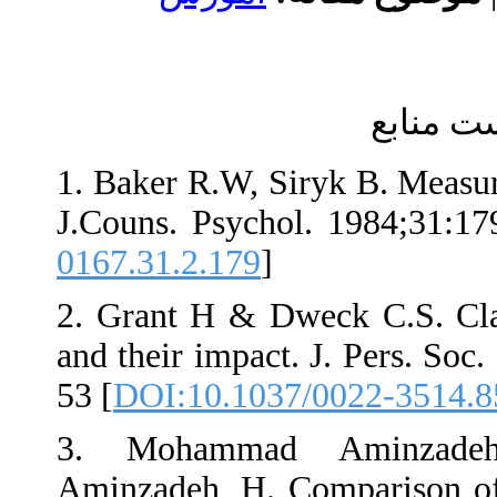
1. Baker R.W, S
J.Couns. Psych
0167.31.2.179
]
2. Grant H & D
and their impac
53 [
DOI:10.103
3. Mohamma
Aminzadeh, H.