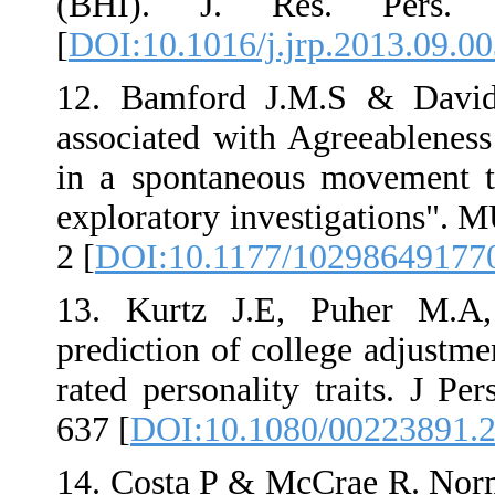
(BHI). J. R
[
DOI:10.1016/j
12. Bamford J
associated wit
in a spontaneo
exploratory inv
2 [
DOI:10.117
13. Kurtz J.E
prediction of c
rated personali
637 [
DOI:10.10
14. Costa P & 