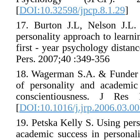
[
DOI:10.32598/
17. Burton J.L
personality app
first - year ps
Pers. 2007;40 
18. Wagerman S
of personalit
conscientiou
[
DOI:10.1016/j
19. Petska Kell
academic succes