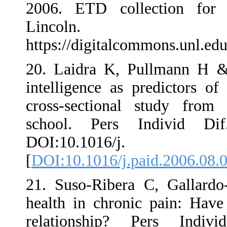
2006. ETD col
Linco
https://digital
20. Laidra K, 
intelligence a
cross-section
school. Pers
DOI:10.1
[
DOI:10.1016/j
21. Suso-Riber
health in chro
relationship