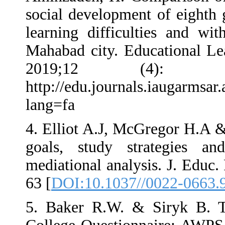
social developm
learning diffi
Mahabad city. 
2019;12 
http://edu.jour
lang=fa
4. Elliot A.J,
goals, study
mediational ana
63 [
DOI:10.103
5. Baker R.W.