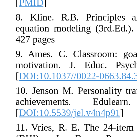
[
PMID
]
8. Kline. R.B.
equation model
427 pages
9. Ames. C. Cl
motivation. 
[
DOI:10.1037//
10. Jenson M. P
achievement
[
DOI:10.5539/j
11. Vries, R.