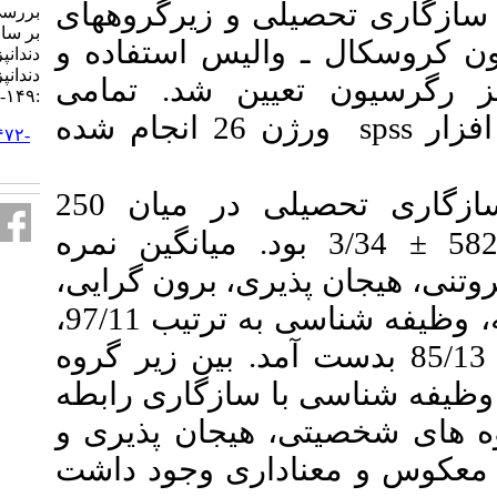
 و زیرگروه­های
بررسی ویژگی های شخصیتی موثر
بر سازگاری تحصیلی دانشجویان
لیس استفاده و
دندانپزشکی. مجله تحقیق در علوم
دندانپزشکی. ۱۴۰۳; ۲۱ (۲)
یین شد. تمامی
:۱۴۹-۱۵۶
ورژن 26 انجام شده
URL:
http://jrds.ir/article-۱-۱۴۷۲-
fa.html
میانگین نمره سازگاری تحصیلی در میان 250
3/34  میانگین نمره
ری، برون گرایی
خوشایندی، گشودگی به تجربه، وظیفه شناسی به ترتیب 97/11،
19/10، 49/13، 40/10، 55/13، 85/13 ه
 سازگاری رابطه
 هیجان پذیری و
داری وجود داشت