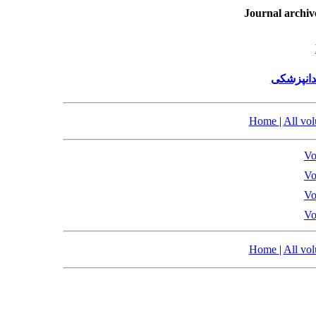
Journal archiv
دانپزشکی
Home
|
All vo
Vo
Vo
Vo
Vo
Home
|
All vo