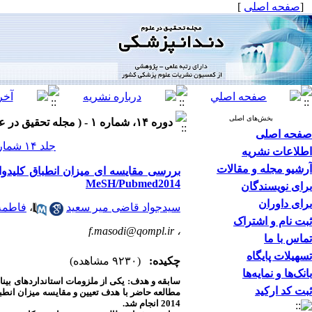
[
صفحه اصلی
]
بخش‌های اصلی
دوره ۱۴، شماره ۱ - ( مجله تحقیق در علوم دندانپزشکی بهار ۱۳۹۶ )
صفحه اصلی
جلد ۱۴ شماره ۱ صفحات ۶۹-۶۳
اطلاعات نشریه
آرشیو مجله و مقالات
بررسی مقایسه ‌ای میزان انطباق کلیدواژ
MeSH/Pubmed2014
برای نویسندگان
برای داوران
سیدجواد قاضی میر سعید
،
فاطمه
ثبت نام و اشتراک
f.masodi@qompl.ir
،
تماس با ما
تسهیلات پایگاه
چکیده:
(۹۲۳۰ مشاهده)
بانک‌ها و نمایه‌ها
سابقه و هدف:
یکی از ملزومات استانداردهای بین‏ا
ثبت کد ارکید
مطالعه حاضر با هدف تعیین و مقایسه میزان انطبا
2014 انجام شد
.