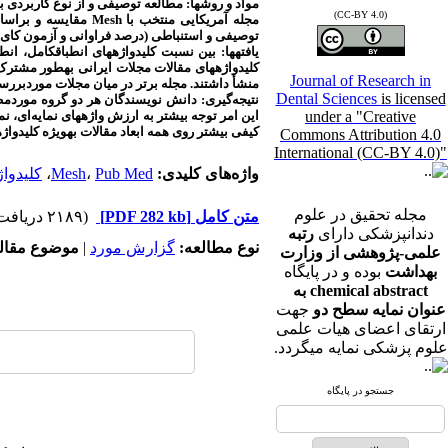
مواد و روش‏ها
(CC-BY 4.0)
مجله آمریکایی منتخب با
Mesh
مقایسه و براساس 
توصیفی و استنباطی (درصد فراوانی و آزمون کای2) تجزیه و تحلیل شدند
یافته­ها:
بین نسبت کلیدواژه‏های انطباق‏کامل، انط
کلیدواژه‏های مقالات مجلات ایرانی به‏طور مشترک 
Journal of Research in
منشأ داشتند. مجله برتر در میان مجلات موردبررسی
Dental Sciences
is licensed
نتیجه‌گیری:
دانش نویسندگان هر دو گروه موردمط
under a "Creative
این امر توجه بیشتر به ارزش واژه‏های نمایه‌ای، نم
کیفی بیشتر روی همه ابعاد مقالات به‏ویژه کلیدواژه
Commons Attribution 4.0
International (CC-BY 4.0)"
واژه‌های کلیدی:
Pub Med
،
Mesh
،
کلیدواژ
مجله تحقیق در علوم
متن کامل
[PDF 282 kb]
(۲۱۸۹ دریافت)
دندانپزشکی دارای
رتبه
نوع مطالعه:
گزارش مورد
|
موضوع مقال
علمی-پژوهشی از وزارت
بهداشت
بوده و در پایگاه
chemical abstract به
عنوان نمایه سطح دو
جهت
ارتقای اعضای هیات علمی
علوم پزشکی نمایه میگردد.
جستجو در پایگاه