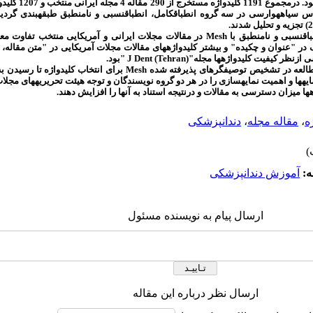
سیاهه‏وارسی در سه گروه انطباق‏کامل، انطباق‏نسبی و نامنطبق طبقه‏بندی گردید. د
.
باق‏نسبی و نامنطبق با
Mesh
در مقالات مجلات ایرانی و آمریکایی منتخب تفاوت مع
در "عنوان و چکیده‏" و بیشتر کلیدواژه‏های مقالات مجلات آمریکایی در "متن مقاله، ر
 ازنظر کیفیت کلیدواژه‏ها مجله
"
J Dent (Tehran)
"
بود
.
العه در تشخیص توصیفگرهای پذیرفته شده
Mesh
برای انتخاب کلیدواژه تا رسیدن 
ایه‏ها و اهمیت نمایه‏سازی را در هر دو گروه نویسندگان و توجه هیئت تحریریه‏های مجلات 
‏ها میزان دسترسی به مقالات و درنتیجه استناد به آنها را افزایش دهند
.
ه
،
مقاله مجله
،
دندانپزشکی
ه:
آموزش دندانپزشکی
ارسال پیام به نویسنده مسئول
ارسال نظر درباره این مقاله