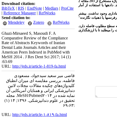
: مطالعه توصیفی و از نوع کاربردی بود. درمجموع 1191 کلیدواژه مستخرج از 290 مقاله 4 مجله ایرانی منتخب و 1207 کلیدواژه مستخرج از 203 مقاله 2
Download citation:
اده‏ها با استفاده از آمار
BibTeX
|
RIS
|
EndNote
|
Medlars
|
ProCite
|
Reference Manager
|
RefWorks
ناداری وجود نداشت. بیشتر
Send citation to:
فرنس‏ها یا ذهنیات نگارنده"
Mendeley
Zotero
RefWorks
به سطح مطلوب فاصله دارد.
را می‏طلبد تا با ارزش‏گذاری
Ghazi-Mirsaeed S, Masoudi F. A
Comparative Review of the Compliance
Rate of Abstracts Keywords of Iranian
Dental Latin Journals Articles and their
American Peers Indexed in PubMed with
MeSH 2014 . J Res Dent Sci 2017; 14 (1)
:63-69
URL:
http://jrds.ir/article-1-819-fa.html
قاضی میر سعید سیدجواد، مسعودی
فاطمه. بررسی مقایسه ‌ای میزان انطباق
کلیدواژه‌های چکیده مقالات مجلات لاتین
دندانپزشکی ایرانی و همتایان آمریکایی آن
نمایه شده در MeSH/Pubmed۲۰۱۴. مجله
تحقیق در علوم دندانپزشکی. ۱۳۹۶; ۱۴ (۱)
:۶۳-۶۹
URL:
http://jrds.ir/article-۱-۸۱۹-fa.html