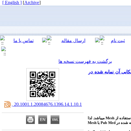
[ English ]
]
Archive
[
برگشت به فهرست نسخه ها
کایی آن نمایه شده در
‎ 20.1001.1.20084676.1396.14.1.10.1
استفاده از
Mesh
می‏باشد. لذا
یه شده در
Pub Med
با
Mesh