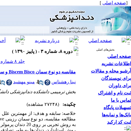
[
صفحه اصلی
]
بخش‌های اصلی
دوره ۸، شماره ۳ - ( پاییز ۱۳۹۰ )
صفحه اصلی
جلد ۸ شماره ۳ صفحات ۱۵۵-۱۵۱
اطلاعات نشریه
آرشیو مجله و مقالات
مقایسه دو نوع سمان Biscem Bisco و سمان Maxcem Elite Kerr در استحکام باند برشی پست فایبر با عاج دندان
برای نویسندگان
نینا رهشناس
،
مینو مهشید
برای داوران
بخش ترمیمی دانشکده دندانپزشکی دانشگا
ثبت نام و اشتراک
تماس با ما
چکیده:
(۲۷۲۴۸ مشاهده)
تسهیلات پایگاه
خلاصه: سابقه و هدف: از مهمترین علل
بانک‌ها و نمایه‌ها
ثبت کد ارکید
به روش تجربی بر ر