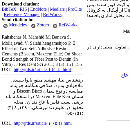
Download citation:
رزینی Biscem (Bisco) و در گروه دوم با سمان رزینی Maxcem Elite kerr سمان و لایت کیور شدند. پس
BibTeX
|
RIS
|
EndNote
|
Medlars
|
ProCite
از مانت کردن در آکریل،‌ نمونه‌ها توسط دیسک به دو قطعه تقسیم شدند. سپس توسط Universal Testing Machine از آپیکال به کرونال
|
Reference Manager
|
RefWorks
تحلیل آماری یافته‌ها
Send citation to:
Mendeley
Zotero
RefWorks
Rahshenas N, Mahshid M, Banava S,
Mollajavadi V, Salahi hengamehjoo P. 
ان ) Biscem (Bisco یا Maxcem Elite Kerr استفاده کنیم، تفاوت معنی‌داری در
Effect of Two Self-Adhesive Resin
Cements (Biscem, Maxcem Elite) On Shear
Bond Strength of Fiber Post to Dentin (In
Vitro) . J Res Dent Sci 2011; 8 (3) :151-155
URL:
http://jrds.ir/article-1-65-fa.html
عاج
رهشناس نینا، مهشید مینو، بانوا سپیده،
ملاجوادی ودود، صلاحی هنگامه جو پناه.
مقایسه دو نوع سمان Biscem Bisco و
سمان Maxcem Elite Kerr در استحکام باند
برشی پست فایبر با عاج دندان . مجله
تحقیق در علوم دندانپزشکی. ۱۳۹۰; ۸ (۳)
:۱۵۱-۱۵۵
URL:
http://jrds.ir/article-۱-۶۵-fa.html