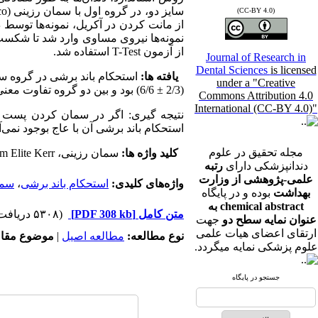
(CC-BY 4.0)
نمونه‌ها نیروی مساوی وارد شد تا شکست 
از آزمون T-Test استفاده شد.
Journal of Research in
Dental Sciences
is licensed
یافته ها:
استحکام باند برشی در گروه سمان Biscem Bisco معادل (5/2 ± 3/7)‌ و در گروه سمان Kerr
under a "Creative
(2/3 ± 6/6)‌ بود و بین دو گروه تفاوت معنی‌داری دیده نشد.
Commons Attribution 4.0
International (CC-BY 4.0)"
استحکام باند برشی آن با عاج بوجود نمی‌آی
مجله تحقیق در علوم
کلید واژه ها:
سمان رزینی، Biscem (Bisco) ، Maxcem Elite Kerr ،‌پست فایبر،‌ استحکام باند برشی، عاج
دندانپزشکی دارای
رتبه
علمی-پژوهشی از وزارت
واژه‌های کلیدی:
استحکام باند برشی
،
سمان ر
بهداشت
بوده و در پایگاه
chemical abstract به
متن کامل
[PDF 308 kb]
(۵۳۰۸ دریافت)
عنوان نمایه سطح دو
جهت
ارتقای اعضای هیات علمی
نوع مطالعه:
مطالعه اصیل
|
موضوع مقال
علوم پزشکی نمایه میگردد.
جستجو در پایگاه