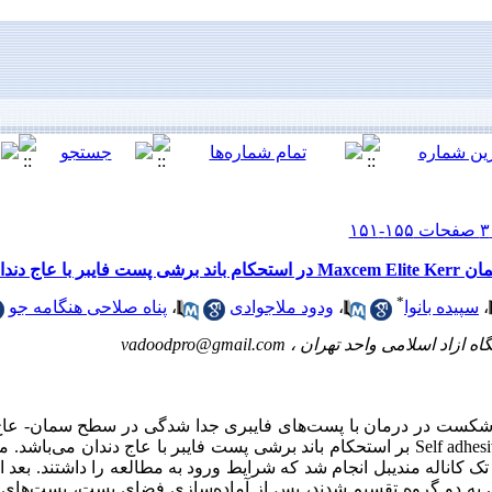
*
،
سپیده بانوا
،
ودود ملاجوادی
،
پناه صلاحی هنگامه جو
ه ازاد اسلامی واحد تهران ،
vadoodpro@gmail.com
 شکست در درمان با پست‌های فایبری جدا شدگی در سطح سمان- عاج 
مطالعه مقایسه، دو نوع سمان رزینی Self adhesive بر استحکام باند برشی پست فایبر با عاج دن
وی 20 دندان پرمولر تک کاناله مندیبل انجام شد که شرایط ورود به مطالعه را داشتند. 