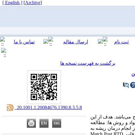
[ English ]
]
Archive
[
برگشت به فهرست نسخه ها
‎ 20.1001.1.20084676.1390.8.3.5.8
می‌باشد. هدف از این
دان می‌باشد. مواد و روش ها: مطالعه
بعد از انجام درمان ریشه به
روش استاندارد،‌ دندان‌ها به طور تصادفی به دو گروه تقسیم شدند، پس از آماده‌سازی فضای پست،‌ پست‌های فایبر Match Post RTD