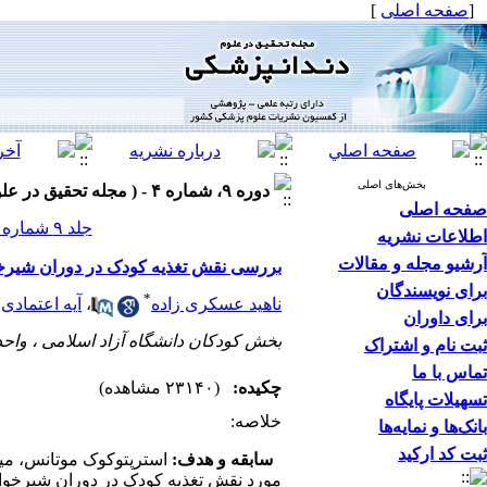
[
صفحه اصلی
]
بخش‌های اصلی
دوره ۹، شماره ۴ - ( مجله تحقیق در علوم دندانپزشکی زمستان ۱۳۹۱ )
صفحه اصلی
جلد ۹ شماره ۴ صفحات ۲۰۵-۱۹۹
اطلاعات نشریه
آرشیو مجله و مقالات
بررسی نقش تغذیه کودک در دوران شیرخوارگی در
برای نویسندگان
*
ناهید عسکری زاده
،
آیه اعتمادی
برای داوران
بخش کودکان دانشگاه آزاد اسلامی ، واحد
ثبت نام و اشتراک
تماس با ما
چکیده:
(۲۳۱۴۰ مشاهده)
تسهیلات پایگاه
خلاصه:
بانک‌ها و نمایه‌ها
ثبت کد ارکید
سابقه و هدف:
استرپتوکوک موتانس، میک
مورد