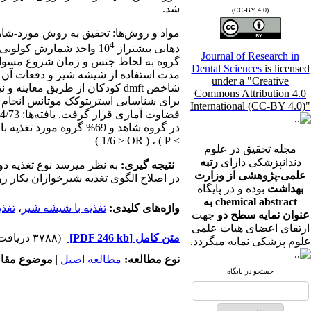
شد.
(CC-BY 4.0)
4
دهانی بیشتراز 10
واحد شمارش کولونی( CFU ) وگروه شاهد، دارای استرپتوکک موتانس کمتر ا
Journal of Research in
گروه به لحاظ جنس و زمان شروع مسواک 
Dental Sciences
is licensed
مدت استفاده از شیشه شیر و دفعات آن و
under a "Creative
شاخص dmft کودکان از طریق معای
Commons Attribution 4.0
International (CC-BY 4.0)"
> P ) ، ( 1/6 > OR )
مجله تحقیق در علوم
دندانپزشکی دارای
رتبه
نتیجه گیری:
به نظر میرسد نوع تغذیه دور
علمی-پژوهشی از وزارت
در اصلاح الگوی تغذیه شیرخواران بکار رو
بهداشت
بوده و در پایگاه
chemical abstract به
واژه‌های کلیدی:
تغذیه با شیشه شیر
،
تغذی
عنوان نمایه سطح دو
جهت
ارتقای اعضای هیات علمی
متن کامل
[PDF 246 kb]
(۳۷۸۸ دریافت)
علوم پزشکی نمایه میگردد.
نوع مطالعه:
مطالعه اصیل
|
موضوع مقال
جستجو در پایگاه