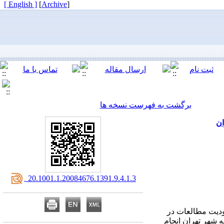
[ English ]
]
Archive
[
برگشت به فهرست نسخه ها
‎ 20.1001.1.20084676.1391.9.4.1.3
ودیت مطالعات در
ران شیرخوارگی در میزان استرپتوکک موتانس دهانی ، این تحقیق در کودکان 5 ساله شهر تهران انجام