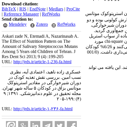
Download citation:
BibTeX
|
RIS
|
EndNote
|
Medlars
|
ProCite
رد، کودکانی با میزان استرپتوکوک موتانس
|
Reference Manager
|
RefWorks
Send citation to:
ش کولونی بوده و دو
Mendeley
Zotero
RefWorks
 دوران شیرخوارگی،
 جمع‌آوری گردید.
ستفاده از سواب استریل
Askari zade N, Etemadi A, Nazarinasab A.
The Effect of Nutrition Pattern on The
برای شناسایی استرپتوکک موتانس انجام شد و نقش تغذیه با شیر مادردرمیزان استرپتوکک موتانس بزاق با آزمون chi-square مورد
Amount of Salivary Streptococcus Mutans
قضاوت آماری قرار گرفت. یافته‌ها: 4/73 % کودکان در گروه شاهد و 31% گروه مورد فقط از شیر مادر تغذیه می‌کنند و 6/26% کودکان
Among 5 Years old Children of Tehran. J
در گروه شاهد و 69% گروه مورد تغذیه با شیشه و شیر مادر داشته و تفاوت بین نوع تغذیه در دو گروه تفاوت معنی‌داری داشت. (001/0
Res Dent Sci 2013; 9 (4) :199-205
URL:
http://jrds.ir/article-1-236-fa.html
 این یافته می تواند
عسکری زاده ناهید، اعتمادی آیه، نظری
نسب امین. بررسی نقش تغذیه کودک در
دوران شیرخوارگی در مقادیر استرپتوکک
موتانس بزاق در کودکان ۵ ساله شهر تهران.
مجله تحقیق در علوم دندانپزشکی. ۱۳۹۱; ۹
(۴) :۱۹۹-۲۰۵
URL:
http://jrds.ir/article-۱-۲۳۶-fa.html