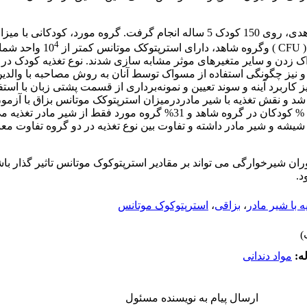
مواد و روش‌ها: تحقیق به روش مورد-شاهدی، روی 150 کودک 5 ساله انجام گرفت. گروه مو
4
ز 10
واحد شمار
زدن و سایر متغیرهای موثر مشابه سازی شدند. نوع تغذیه کودک در
 نیز چگونگی استفاده از مسواک توسط آنان به روش مصاحبه با والدین
نه و نیز کاربرد آینه و سوند تعیین و نمونه‌برداری از قسمت پشتی زبان با ا
ان شیرخوارگی می تواند بر مقادیر استرپتوکوک موتانس تاثیر گذار باشد.
د.
ه با شیر مادر
،
بزاقی
،
استرپتوکوک موتانس
ه:
مواد دندانی
ارسال پیام به نویسنده مسئول