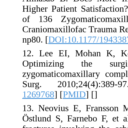
Higher Patient
of 136 Zygom
Craniomaxillof
np80. [
DOI:10.
12. Lee EI, M
Optimizing
zygomaticomaxi
Surg. 2010;
1269768
] [
PMI
13. Neovius E
Östlund S, Farn