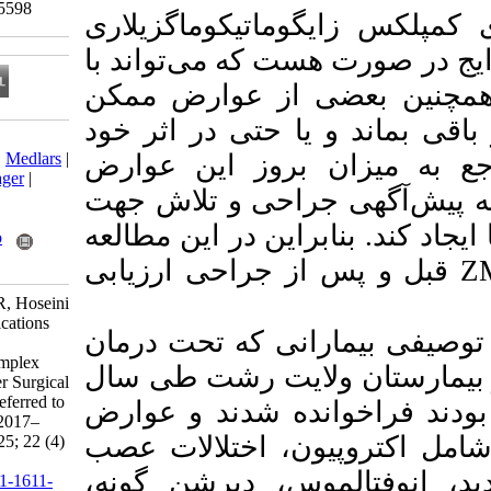
Clinical trials code: 5598
ماتیکوماگزیلاری
) که می‌تواند با
 از عوارض ممکن
 حتی در اثر خود
Download citation:
BibTeX
|
RIS
|
EndNote
|
Medlars
|
بروز این عوارض
ProCite
|
Reference Manager
|
راحی و تلاش جهت
RefWorks
Send citation to:
راین در این مطالعه
Mendeley
Zotero
 جراحی ارزیابی
RefWorks
Karimian Kelishadrokhi R, Hoseini
S H. Incidence of Complications
انی که تحت درمان
Associated with
Zygomaticomaxillary Complex
ایت رشت طی سال
Fractures Before and After Surgical
Intervention in Patients Referred to
فراخوانده شدند و عوارض
Velayat Hospital, Rasht (2017–
ن، اختلالات عصب
2023). J Res Dent Sci 2025; 22 (4)
:307-315
لموس، دپرشن گونه
URL:
http://jrds.ir/article-1-1611-