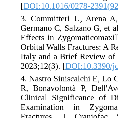
[
DOI:10.1016/
3. Committeri
Germano C, Salz
Effects in Zyg
Orbital Walls F
Italy and a Bri
2023;12(3). [
DO
4. Nastro Sinis
R, Bonavolont
Clinical Signi
Examination
Fractures. J 