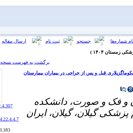
[ English ]
]
Archive
[
برگشت به فهرست نسخه ها
جراحی در بیماران بیمارستان
ت، دانشکده
‎ 10.66224/jrds.22.4.307
 گیلان، ایران
20.1001.1.20084676.1404.22.4.4.7
Ethics code:
IR.GUMS.REC.1403.183