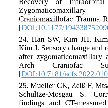
Recovery of I
Zygomatico
Craniomaxillof
[
DOI:10.1177/
24. Han SW, 
Kim J. Sensory 
after zygomatic
Arch Crani
[
DOI:10.7181/a
25. Mueller CK,
Schultze-Mosg
findings and 