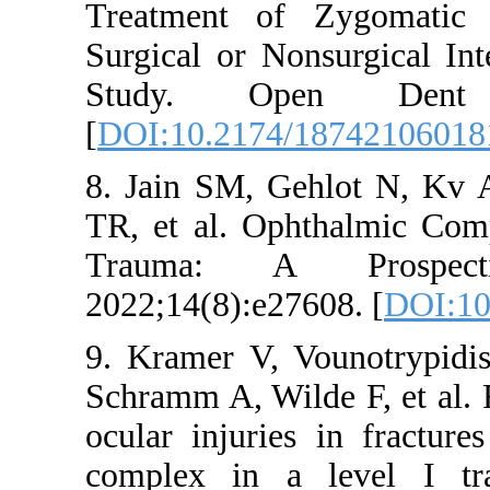
Treatment of
Surgical or Non
Study. Op
[
DOI:10.2174/
8. Jain SM, Ge
TR, et al. Oph
Trauma: A 
2022;14(8):e27
9. Kramer V, V
Schramm A, Wild
ocular injuries
complex in a 