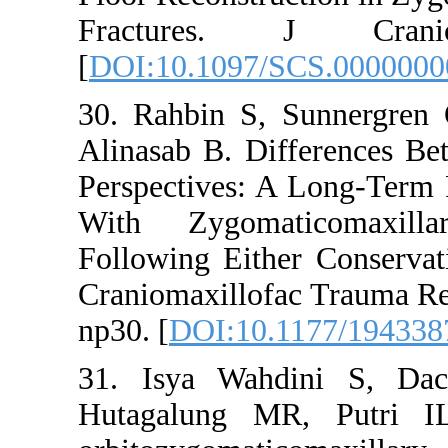
Fractures
[
DOI:10.1097/
30. Rahbin S,
Alinasab B. Di
Perspectives: 
With Zygoma
Following Eith
Craniomaxillof
np30. [
DOI:10.
31. Isya Wah
Hutagalung M