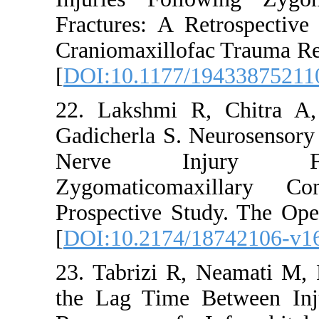
Fractures: A R
Craniomaxillof
[
DOI:10.1177/
22. Lakshmi R
Gadicherla S. N
Nerve Inj
Zygomaticom
Prospective St
[
DOI:10.2174/
23. Tabrizi R,
the Lag Time 