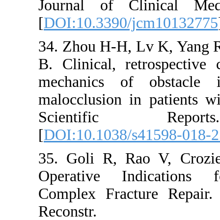
Journal of Cl
[
DOI:10.3390/
34. Zhou H-H, 
B. Clinical, r
mechanics o
malocclusion in
Scientifi
[
DOI:10.1038/
35. Goli R, R
Operative In
Complex Fract
Reconstr.