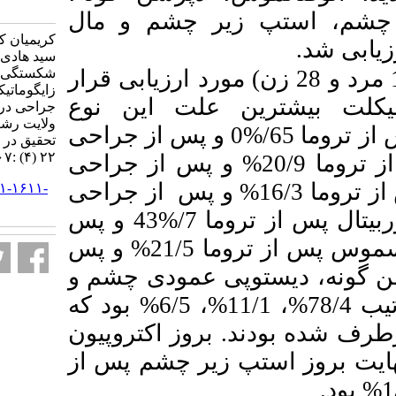
fa.html
زیر چشم و مال
کریمیان کلیشادرخی رقیه، حسینی
سید هادی. بررسی بروز عوارض
بیمار (125 مرد و 28 زن) مورد ارزیابی قرار
شکستگی‌های کمپلکس
زایگوماتیکوماگزیلاری قبل و پس از
ن علت این نوع
جراحی در بیماران بیمارستان
ولایت رشت (۱۳۹۶–۱۴۰۲). مجله
شکستگی‌ها بود. بروز دوبینی پس از تروما 65/%0 و پس از جراحی
تحقیق در علوم دندانپزشکی. ۱۴۰۴;
۲۲ (۴) :۳۰۷-۳۱۵
18/3%  بروز تاری دید پس از تروما 20/9% و پس از جراحی
1/3%  بروز انوفتالموس پس از تروما 16/3% و پس از جراحی
URL:
http://jrds.ir/article-۱-۱۶۱۱-
fa.html
1/3% بود. بروز نورپاتی اینفرااوربیتال پس از تروما 7/%43 و پس
از جراحی 26/1% بود. بروز تریسموس پس از تروما 21/5% و پس
دیستوپی عمودی چشم و
مال اکلوژن پس از تروما به ترتیب 78/4%، 11/1%، 6/5% بود که
. بروز اکتروپیون
وز استپ زیر چشم پس از