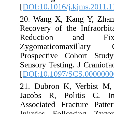
[
DOI:10.1016/j
20. Wang X, K
Recovery of t
Reduction
Zygomaticom
Prospective C
Sensory Testing
[
DOI:10.1097/
21. Dubron K,
Jacobs R, Pol
Associated Fra
Injuries Foll