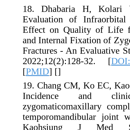
18. Dhabaria
Evaluation of
Effect on Qual
and Internal F
Fractures - An 
2022;12(2):12
[
PMID
] [
]
19. Chang CM,
Incidence 
zygomaticomaxi
temporomandib
Kaohsiung J