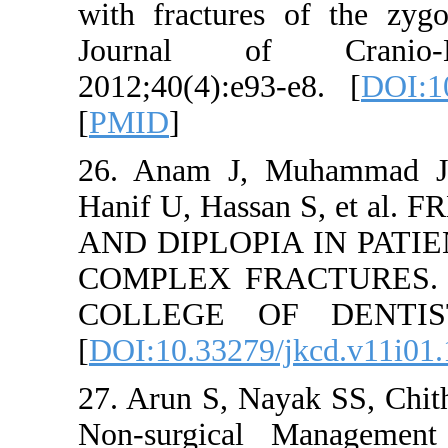
with fractures
Journal of 
2012;40(4):e93
[
PMID
]
26. Anam J, M
Hanif U, Hass
AND DIPLOPI
COMPLEX FR
COLLEGE OF 
[
DOI:10.33279/
27. Arun S, Na
Non-surgical 