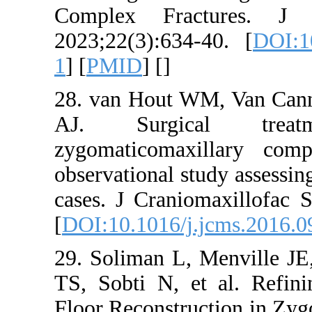
Complex Fra
2023;22(3):634
1
] [
PMID
] [
]
28. van Hout 
AJ. Surgic
zygomaticomax
observational s
cases. J Crani
[
DOI:10.1016/j
29. Soliman L,
TS, Sobti N, e
Floor Reconstr