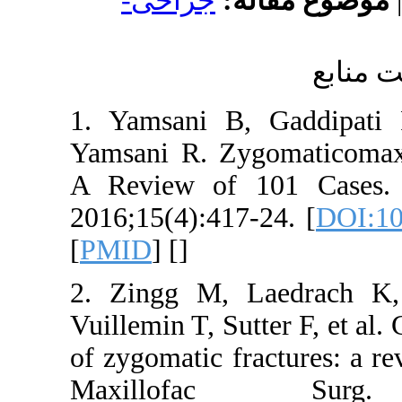
له
جراحی-
1. Yamsani B,
Yamsani R. Zy
A Review of 1
2016;15(4):417
[
PMID
] [
]
2. Zingg M, 
Vuillemin T, Sut
of zygomatic fr
Maxillofa