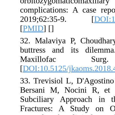
orbitozygom
complications:
2019;62:35
[
PMID
] [
]
32. Malaviya 
buttress and
Maxillofa
[
DOI:10.5125/j
33. Trevisiol L
Bersani M, No
Subciliary Ap
Fractures: A 