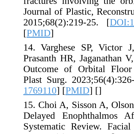
fractures invol
Journal of Plas
2015;68(2):219
[
PMID
]
14. Varghese 
Prasanth HR, Ja
Outcome of Or
Plast Surg. 20
1769110
] [
PMI
15. Choi A, Sis
Delayed Enoph
Systematic Re