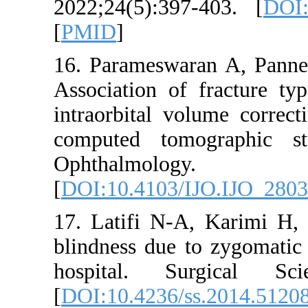
2022;24(5):39
[
PMID
]
16. Parameswa
Association of
intraorbital vo
computed tom
Ophthalmo
[
DOI:10.4103/
17. Latifi N-A
blindness due t
hospital. Su
[
DOI:10.4236/s