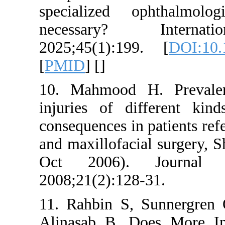
specialized 
necessary? 
2025;45(1):19
[
PMID
] [
]
10. Mahmood H
injuries of di
consequences in
and maxillofaci
Oct 2006).
2008;21(2):128
11. Rahbin S,
Alinasab B. D