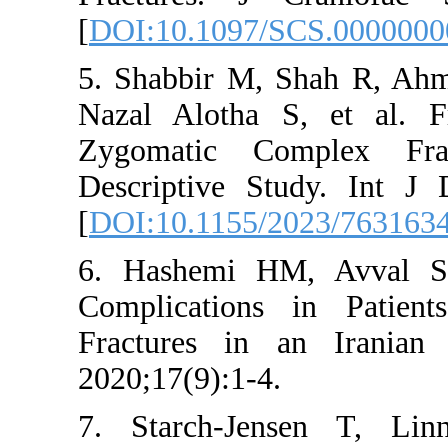
[
DOI:10.1097/
5. Shabbir M,
Nazal Alotha 
Zygomatic Co
Descriptive S
[
DOI:10.1155/
6. Hashemi H
Complication
Fractures in 
2020;17(9):1-4.
7. Starch-Je