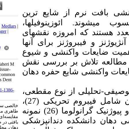
 از شایع ترین
ائوزینوفیلها
Download citation:
BibTeX
|
RIS
|
EndNote
|
Medlars
|
 امروزه نقشهای
ProCite
|
Reference Manager
|
RefWorks
وژنز برای آنها
Send citation to:
Mendeley
Zotero
 واکنشی و شیوع
RefWorks
ش بر بررسی نقش
Khalesi S, Razavi S M, Taheri M
S. Comparative study of tissue-
 شایع حفره دهان
eosinophils frequency in common
oral reactive lesions. J Res Dent
Sci 2023; 20 (3) : 8
ی از نوع مقطعی
URL:
http://jrds.ir/article-1-1386-
fa.html
۸۰ نمونه ضایعه واکنش دهان شامل فیبروم تحریکی (27)،
خالصی سعیده، رضوی سید محمد،
فیبروم اسیفیه محیطی (27) و پیوژنیک گرانولوما (26) نمونه
طاهری مه تاسادات. بررسی
مقایسه‌ای فراوانی ائوزینوفیل‌های
ده دندانپزشکی
بافتی در ضایعات شایع واکنشی
دهان. مجله تحقیق در علوم