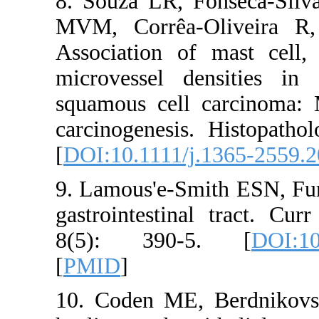
8. Souza LR, F
MVM, Corrêa-
Association of
microvessel de
squamous cell
carcinogenesis
[
DOI:10.1111/j
9. Lamous'e-Sm
gastrointestin
8(5): 390-
[
PMID
]
10. Coden ME,