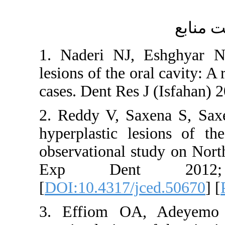
1. Naderi NJ,
lesions of the o
cases. Dent Res
2. Reddy V, S
hyperplastic l
observational s
Exp Dent
[
DOI:10.4317/j
3. Effiom O