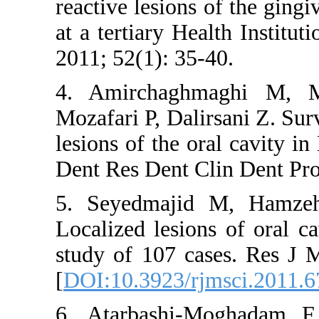
reactive lesions
at a tertiary H
2011; 52(1): 35
4. Amirchag
Mozafari P, Dal
lesions of the 
Dent Res Dent C
5. Seyedmaji
Localized lesio
study of 107 c
[
DOI:10.3923/r
6. Atarbashi-