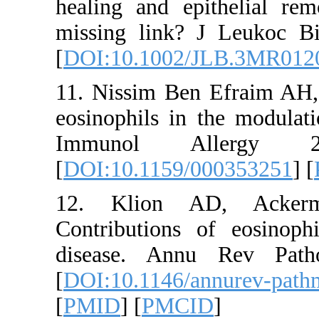
healing and ep
missing link?
[
DOI:10.1002
11. Nissim Ben
eosinophils in
Immunol A
[
DOI:10.1159/
12. Klion 
Contributions
disease. Ann
[
DOI:10.1146/
[
PMID
] [
PMCI