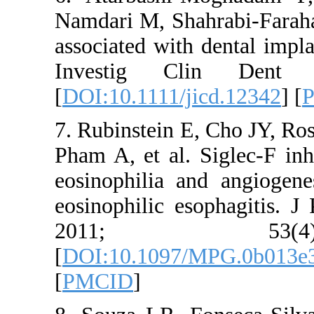
Namdari M, Shah
associated with
Investig C
[
DOI:10.1111/j
7. Rubinstein E
Pham A, et al. 
eosinophilia 
eosinophilic es
2011;
[
DOI:10.1097/
[
PMCID
]