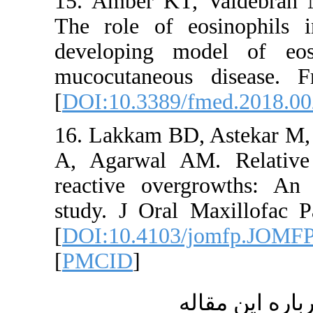
15. Amber KT,
The role of e
developing mo
mucocutaneou
[
DOI:10.3389/
16. Lakkam BD,
A, Agarwal AM
reactive overg
study. J Oral 
[
DOI:10.4103/
[
PMCID
]
ه