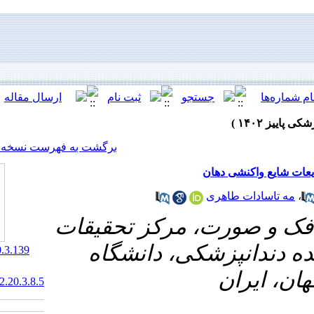
[ English ]
]
Archive
[
برگشت به فهرست نسخه ها
مرکز تحقیقات
ی، دانشگاه
‎ 10.61186/jrds.20.3.139
20.1001.1.20084676.1402.20.3.8.5