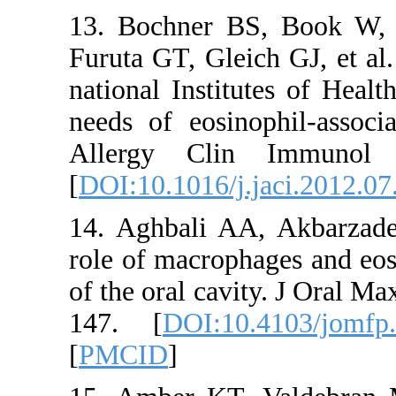
13. Bochner B
Furuta GT, Glei
national Instit
needs of eosin
Allergy Cli
[
DOI:10.1016/j.
14. Aghbali A
role of macroph
of the oral cavi
147. [
DOI:10
[
PMCID
]