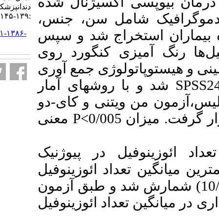
 اکسیژنال شده
دندانپزشکی. ۱۴۰۲; ۲۰ (۳)
 شامل سن، جنس
:۱۳۹-۱۴۵
ستخراج شد و سپس
URL:
http://jrds.ir/article-۱-۱۳۸۶-
fa.html
یزی کنگورد روی
اتولوژی جمع آوری
ا روشهای آمار
ویتنی و کای-دو
معنی
P
0/
فیل در پیوژنیک
24/88)  ائوزینوفیل
10/11) طبق آزمون
عداد ائوزینوفیل