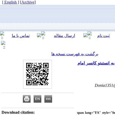
[ English ]
]
Archive
[
برگشت به فهرست نسخه ها
 انستیتو کانسر امام
Donia1351
Download citation:
<span lang="FA" style="f