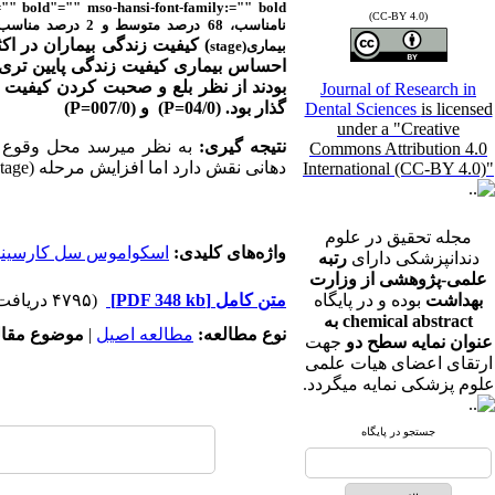
bold"="" mso-hansi-font-family:="" bold""="">
(CC-BY 4.0)
نامناسب، 68 درصد متوسط و 2 درصد مناسب بود.
)
کیفیت زندگی بیماران در اکثر ف
بیماری(
stage
احساس بیماری کیفیت زندگی پایین تری ر
بودند از نظر بلع و صحبت کردن کیفیت زندگی
Journal of Research in
گذار بود. (04/0=
P
)
و (007/0=
P
)
Dental Sciences
is licensed
under a "Creative
نتیجه گیری:
به نظر میرسد محل وقوع تو
Commons Attribution 4.0
دهانی نقش دارد اما افزایش مرحله (
tage
International (CC-BY 4.0)"
مجله تحقیق در علوم
واژه‌های کلیدی:
اسکواموس سل کارسین
دندانپزشکی دارای
رتبه
علمی-پژوهشی از وزارت
بهداشت
بوده و در پایگاه
متن کامل
[PDF 348 kb]
(۴۷۹۵ دریافت)
chemical abstract به
نوع مطالعه:
مطالعه اصیل
|
موضوع مقال
عنوان نمایه سطح دو
جهت
ارتقای اعضای هیات علمی
علوم پزشکی نمایه میگردد.
جستجو در پایگاه