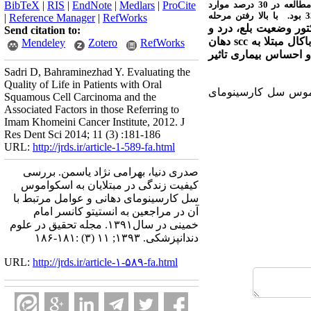
در این مطالعه کیفیت زندگی بیماران مورد مطالعه در 30 درصد موارد
ProCite
|
Medlars
|
EndNote
|
RIS
|
BibTeX
.
با بالا رفتن مرحله
|
Reference Manager
|
RefWorks
تور وضعیت بلع، درد و
Send citation to:
اکال مبتلا به
scc
دهان
Mendeley
Zotero
RefWorks
و احساس بیماری تاثیر
Sadri D, Bahraminezhad Y. Evaluating the
Quality of Life in Patients with Oral
موس سل کارسینومای
Squamous Cell Carcinoma and the
Associated Factors in those Referring to
Imam Khomeini Cancer Institute, 2012. J
Res Dent Sci 2014; 11 (3) :181-186
URL:
http://jrds.ir/article-1-589-fa.html
صدری دنیا، بهرامی نژاد یاسمن. بررسی
کیفیت زندگی در مبتلایان به اسکواموس
سل کارسینومای دهانی و عوامل مرتبط با
آن در مراجعین به انستیتو کانسر امام
خمینی در سال۱۳۹۱. مجله تحقیق در علوم
دندانپزشکی. ۱۳۹۳; ۱۱ (۳) :۱۸۱-۱۸۶
URL:
http://jrds.ir/article-۱-۵۸۹-fa.html