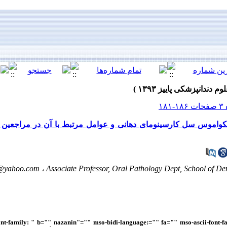
کواموس سل کارسینومای دهانی و عوامل مرتبط با آن در مراجعین به
@yahoo.com
Associate Professor, Oral Pathology Dept, School of Dent
ont-family: " b="" nazanin"="" mso-bidi-language:="" fa="" mso-ascii-font-f