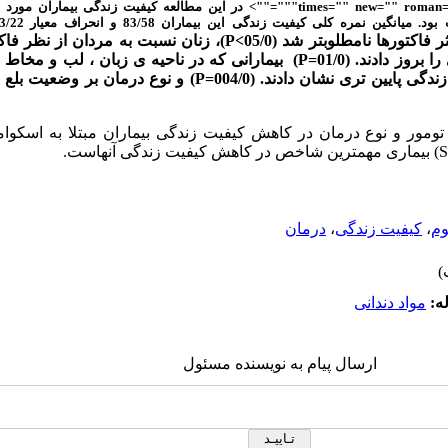
"times="" new="" roman="" 
میانگین نمره کلی کیفیت زندگی این بیماران 83/58 و انحراف معیار 33/22 بود
اکتورها نامطلوب­تر شد (05/0
>
(P
، زنان نسبت به مردان از نظر فاک
ا بروز دادند
.
(01/0=
P
)
بیمارانی که در ناحیه ی زبان ، لب و مخاط ب
 پایین تری نشان دادند. (004/0=
P
) و نوع درمان بر وضعیت بلع
مور و نوع درمان در کاهش کیفیت زندگی بیماران مبتلا به
اسکوا
S
)
بیماری مهمترین شاخص در کاهش کیفیت زندگی آنهاست.
وم
،
کیفیت زندگی
،
درمان
ه:
مواد دندانی
ارسال پیام به نویسنده مسئول