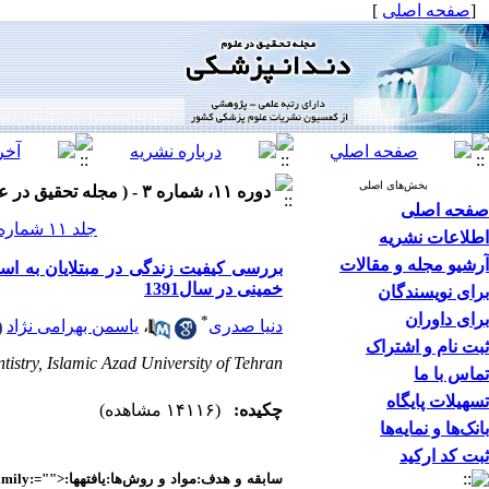
[
صفحه اصلی
]
بخش‌های اصلی
دوره ۱۱، شماره ۳ - ( مجله تحقیق در علوم دندانپزشکی پاییز ۱۳۹۳ )
صفحه اصلی
جلد ۱۱ شماره ۳ صفحات ۱۸۶-۱۸۱
اطلاعات نشریه
آرشیو مجله و مقالات
بررسی کیفیت زندگی در مبتلایان به اس
خمینی در سال1391
برای نویسندگان
برای داوران
*
دنیا صدری
،
یاسمن بهرامی نژاد
ثبت نام و اشتراک
istry, Islamic Azad University of Tehran ،
تماس با ما
تسهیلات پایگاه
چکیده:
(۱۴۱۱۶ مشاهده)
بانک‌ها و نمایه‌ها
ثبت کد ارکید
سابقه و هدف
:
مواد و روش‌ها:
یافته­ها:
amily:=""