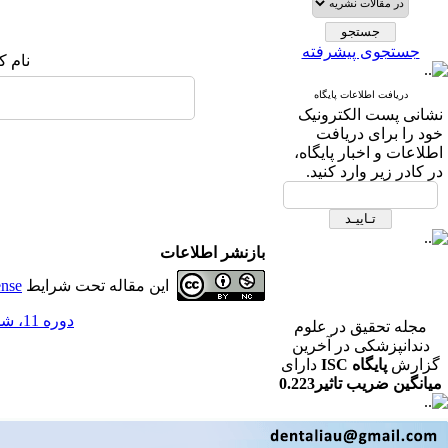
جستجوی پیشرفته
نام ک
دریافت اطلاعات پایگاه
نشانی پست الکترونیک
خود را برای دریافت
اطلاعات و اخبار پایگاه،
در کادر زیر وارد کنید.
بازنشر اطلاعات
این مقاله تحت شرایط
ense
دوره 11، شماره 3 - ( مجله تحقیق در علوم دندانپزشکی پاییز 1393 )
مجله تحقیق در علوم
دندانپزشکی در آخرین
گزارش
پایگاه ISC
دارای
میانگین ضریب تاثیر0.223
در رشته دندانپزشکی می
باشد.