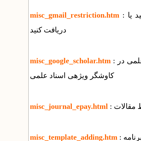
: چه فایل‌هایی را با جی‌میل نمی‌توانید بفرستید یا
misc_gmail_restriction.htm
دریافت کنید
: نحوه ثبت مقالات منتشر شده در پایگاههای علمی در
misc_google_scholar.htm
کاوشگر ویژهی اسناد علمی
 مقالات
misc_journal_epay.html
رنامه
misc_template_adding.htm