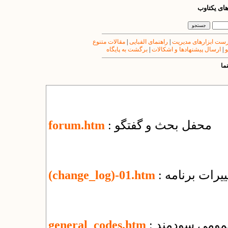
های یکتاوب
ست ابزارهای مدیریت
|
راهنمای الفبایی
|
مقالات متنوع
و
|
ارسال پیشنهادها و اشکالات
|
برگشت به پایگاه
ما
: محفل بحث و گفتگو
forum.htm
یرات برنامه
(change_log)-01.htm
عمومی سودمند
general_codes.htm