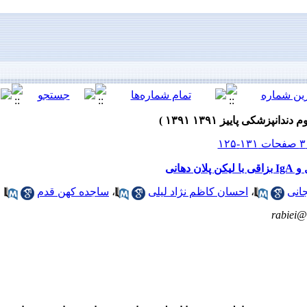
هانی
انی
،
احسان کاظم نژاد لیلی
،
ساجده کهن قدم
rabiei@