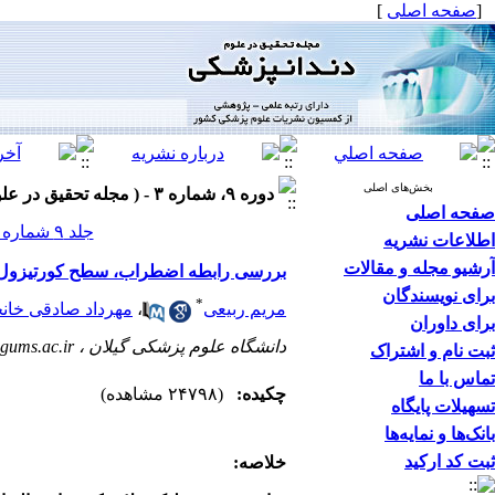
[
صفحه اصلی
]
بخش‌های اصلی
دوره ۹، شماره ۳ - ( مجله تحقیق در علوم دندانپزشکی پاییز ۱۳۹۱ ۱۳۹۱ )
صفحه اصلی
جلد ۹ شماره ۳ صفحات ۱۳۱-۱۲۵
اطلاعات نشریه
آرشیو مجله و مقالات
بررسی رابطه اضطراب، سطح کورتیزول و IgA بزاقی با لیکن پلان د
برای نویسندگان
*
مریم ربیعی
،
مهرداد صادقی خانج
برای داوران
دانشگاه علوم پزشکی گیلان ،
gums.ac.ir
ثبت نام و اشتراک
تماس با ما
چکیده:
(۲۴۷۹۸ مشاهده)
تسهیلات پایگاه
بانک‌ها و نمایه‌ها
ثبت کد ارکید
خلاصه
: