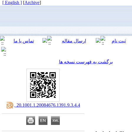
[ English ]
]
Archive
[
برگشت به فهرست نسخه ها
‎ 20.1001.1.20084676.1391.9.3.4.4