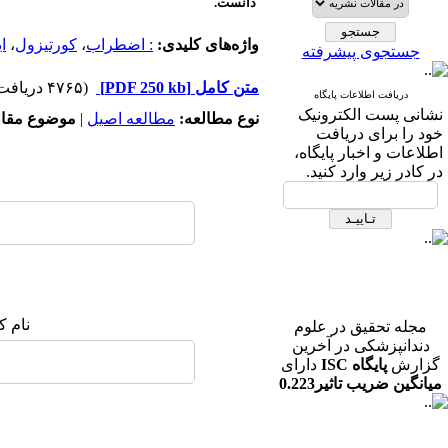
دانست.
واژه‌های کلیدی:
: اضطراب
،
کورتیزول
،
ا
جستجوی پیشرفته
متن کامل
[PDF 250 kb]
(۴۷۶۵ دریافت)
دریافت اطلاعات پایگاه
نشانی پست الکترونیک
نوع مطالعه:
مطالعه اصیل
|
موضوع مقال
خود را برای دریافت
اطلاعات و اخبار پایگاه،
در کادر زیر وارد کنید.
مجله تحقیق در علوم
نام ک
دندانپزشکی در آخرین
گزارش
پایگاه ISC
دارای
میانگین ضریب تاثیر0.223
در رشته دندانپزشکی می
باشد.