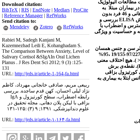
 مطالعات اتیولوژیک
Download citation:
ر بیماران مبتلا
به
BibTeX
|
RIS
|
EndNote
|
Medlars
|
ProCite
دراین مطالعه مورد شاهدی تعداد 46 بیمار دارای لیکن پلان دهانی و 46 فرد بدون
|
Reference Manager
|
RefWorks
وش
ELISA
بررسی و
Send citation to:
سترس و اضطراب با
Mendeley
Zotero
RefWorks
هیه و حساسیت و ویژگی
Rabiei M, Sadegh Kanjani M,
Kazemnezhad Leili E, Kohanghadam S.
 نظر سن و جنس همسان
The Comparison Between Anxiety, Level of
Salivary Cortisol &SIgAIn Oral Lichen
).
هیچ اختلاف معنی
Planus . J Res Dent Sci 2012; 9 (3) :125-
).
نقطه‌ی برش
131
 کورتیزول بزاقی
URL:
http://jrds.ir/article-1-164-fa.html
س ابتلا به بیماری به
ربیعی مریم، صادقی خانجانی مهرداد، کاظم
نژاد لیلی احسان، کهن قدم ساجده. بررسی
رابطه اضطراب، سطح کورتیزول و IgA
بزاقی با لیکن پلان دهانی. مجله تحقیق در
علوم دندانپزشکی. ۱۳۹۱; ۹ (۳) :۱۲۵-۱۳۱
URL:
http://jrds.ir/article-۱-۱۶۴-fa.html
ات