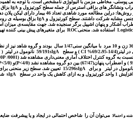
هابی پوستی- مخاطی مزمن با اتیولوژی نامشخص است. با توجه به اهمیت
اب ونشانگر های بزاقی استرس از جمله سطح کورتیزول و
IgA
بزاق د
و روش‌ها:
 وجنس مشابه شرکت داشتند. سطح کورتیزول و
IgA
بزاق بوسیله ی ر
 آشکار و پنهان اشپیل برگر سنجیده شد. جهت مقایسه‌ی میزان ا
Logisti
استفاده شد. منحنی
ROC
برای متغیرهای پیش بینی کننده ت
 زن و 10 مرد
با میانگین سنی1/47 سال
بودند و گروه شاهد نیز از
CI
) و سطح
sIgA
59/191
نانومول در لیتر
( 97/227-19/155 ،95%
 نسبت به گروه کنترل اختلاف آماری معنی‌داری مشاهده شد
(0001/ 0
P<
>
P
)و (5/0
>
P
و برای
sIgA
15/296
تعیین شد. سطح زیر منحنی برای
احد کورتیزول
و
به ازای کاهش یک واحد در سطح
sIgA
شان
می‌توان آن را
شاخص احتمالی در ایجاد و یا پیشرفت ضایع
شته و احتمالا