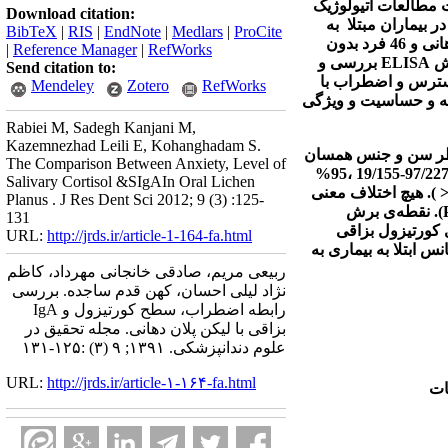
 مطالعات اتیولوژیک
Download citation:
ر بیماران مبتلا
به
BibTeX
|
RIS
|
EndNote
|
Medlars
|
ProCite
دراین مطالعه مورد شاهدی تعداد 46 بیمار دارای لیکن پلان دهانی و 46 فرد بدون
|
Reference Manager
|
RefWorks
وش
ELISA
بررسی و
Send citation to:
سترس و اضطراب با
Mendeley
Zotero
RefWorks
هیه و حساسیت و ویژگی
Rabiei M, Sadegh Kanjani M,
Kazemnezhad Leili E, Kohanghadam S.
 نظر سن و جنس همسان
The Comparison Between Anxiety, Level of
Salivary Cortisol &SIgAIn Oral Lichen
).
هیچ اختلاف معنی
Planus . J Res Dent Sci 2012; 9 (3) :125-
).
نقطه‌ی برش
131
 کورتیزول بزاقی
URL:
http://jrds.ir/article-1-164-fa.html
س ابتلا به بیماری به
ربیعی مریم، صادقی خانجانی مهرداد، کاظم
نژاد لیلی احسان، کهن قدم ساجده. بررسی
رابطه اضطراب، سطح کورتیزول و IgA
بزاقی با لیکن پلان دهانی. مجله تحقیق در
علوم دندانپزشکی. ۱۳۹۱; ۹ (۳) :۱۲۵-۱۳۱
URL:
http://jrds.ir/article-۱-۱۶۴-fa.html
ات