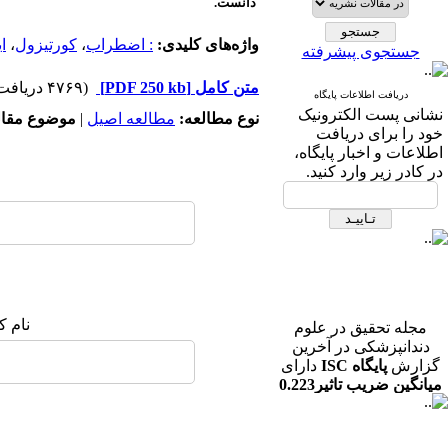
دانست.
واژه‌های کلیدی:
: اضطراب
،
کورتیزول
،
ا
جستجوی پیشرفته
متن کامل
[PDF 250 kb]
(۴۷۶۹ دریافت)
دریافت اطلاعات پایگاه
نشانی پست الکترونیک
نوع مطالعه:
مطالعه اصیل
|
موضوع مقال
خود را برای دریافت
اطلاعات و اخبار پایگاه،
در کادر زیر وارد کنید.
مجله تحقیق در علوم
نام ک
دندانپزشکی در آخرین
گزارش
پایگاه ISC
دارای
میانگین ضریب تاثیر0.223
در رشته دندانپزشکی می
باشد.