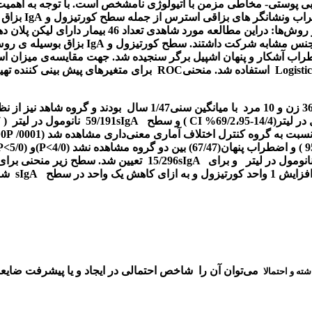
هابی پوستی- مخاطی مزمن با اتیولوژی نامشخص است. با توجه به اهمیت
اب ونشانگر های بزاقی استرس از جمله سطح کورتیزول و
IgA
بزاق د
و روش‌ها:
 وجنس مشابه شرکت داشتند. سطح کورتیزول و
IgA
بزاق بوسیله ی ر
 آشکار و پنهان اشپیل برگر سنجیده شد. جهت مقایسه‌ی میزان ا
Logisti
استفاده شد. منحنی
ROC
برای متغیرهای پیش بینی کننده ت
 زن و 10 مرد
با میانگین سنی1/47 سال
بودند و گروه شاهد نیز از
CI
) و سطح
sIgA
59/191
نانومول در لیتر
( 97/227-19/155 ،95%
 نسبت به گروه کنترل اختلاف آماری معنی‌داری مشاهده شد
(0001/ 0
P<
>
P
)و (5/0
>
P
و برای
sIgA
15/296
تعیین شد. سطح زیر منحنی برای
احد کورتیزول
و
به ازای کاهش یک واحد در سطح
sIgA
شان
می‌توان آن را
شاخص احتمالی در ایجاد و یا پیشرفت ضایع
شته و احتمالا