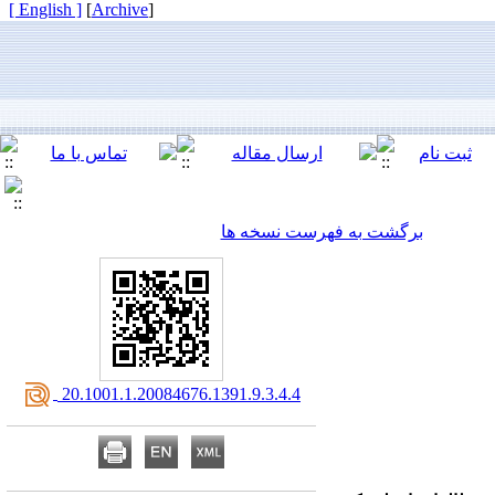
[ English ]
]
Archive
[
برگشت به فهرست نسخه ها
‎ 20.1001.1.20084676.1391.9.3.4.4