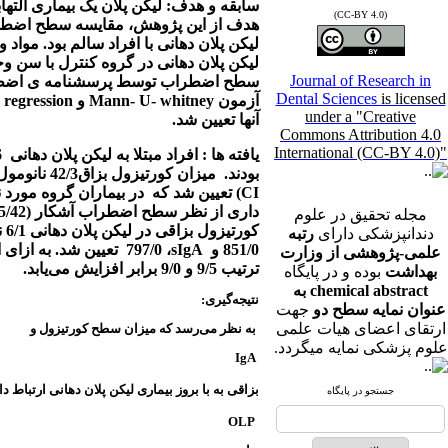
سابقه و هدف: لیکن پلان یک بیماری الت
(CC-BY 4.0)
هدف از این پژوهش، مقایسه سطح اضطر
لیکن پلان دهانی با افراد سالم بود. مواد 
لیکن پلان دهانی در گروه کنترل با سن
Journal of Research in
سطح اضطراب توسط پرسشنامه ی اضطراب
Dental Sciences
is licensed
آزمون
Mann- U- whitney
و
c regression
under a "Creative
آنها تعیین شد.
Commons Attribution 4.0
International (CC-BY 4.0)"
یافته ها : افراد مبتلا به لیکن پلان دهانی
36
بودند.
میزان کورتیزول بزاق42/3 نانومول در لیتر(14/4-69/2،95%
CI
) تعیین شد که
در بیماران گروه مورد
داری از نظر سطح اضطراب آشکار (95/42 ) و اضطراب پنهان(67/47) بین دو گروه مشاهده نشد (4/0
مجله تحقیق در علوم
کورتیزول بزاقی در لیکن پلان دهانی 6/1 نانومول در لیتر
دندانپزشکی دارای
رتبه
851/0 و
sIgA
، 797/0
تعیین شد. به ازای افزایش 1 و
علمی-پژوهشی از وزارت
ترتیب 9/5 و 9/0 برابر افزایش می‌یابد.
بهداشت
بوده و در پایگاه
chemical abstract به
نتیجه‌گیری
:
عنوان نمایه سطح دو
جهت
ارتقای اعضای هیات علمی
به نظر می‌رسد که میزان سطح کورتیزول و
علوم پزشکی نمایه میگردد.
IgA
بزاقی به با بروز بیماری لیکن پلان دهانی ارتباط دا
جستجو در پایگاه
OLP