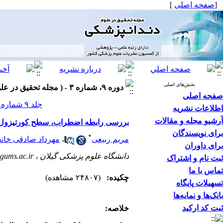
[
صفحه اصلی
]
بخش‌های اصلی
دوره ۹، شماره ۳ - ( مجله تحقیق در علوم دندانپزشکی پاییز ۱۳۹۱ ۱۳۹۱ )
صفحه اصلی
جلد ۹ شماره ۳ صفحات ۱۳۱-۱۲۵
اطلاعات نشریه
آرشیو مجله و مقالات
بررسی رابطه اضطراب، سطح کورتیزول و IgA بزاقی با لیکن پلان د
برای نویسندگان
*
مریم ربیعی
،
مهرداد صادقی خانج
برای داوران
دانشگاه علوم پزشکی گیلان ،
gums.ac.ir
ثبت نام و اشتراک
تماس با ما
چکیده:
(۲۴۸۰۷ مشاهده)
تسهیلات پایگاه
بانک‌ها و نمایه‌ها
ثبت کد ارکید
خلاصه
: