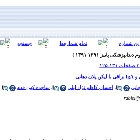
هانی
انی
،
احسان کاظم نژاد لیلی
،
ساجده کهن قدم
rabiei@