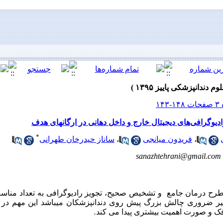
*
،
فریدون میانجی
،
ساناز حیدرخان طهرانی
sanazhtehrani@gmail.com
رح درمان جامع و تشخیص صحیح، تجویز رادیوگرافی به تعداد منا
یر ضروری چالش بزرگ پیش روی دندانپزشکان می­باشد این مهم در 
فک و صورت اهمیت بیشتری پیدا می کند
.