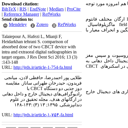
ا هم امروزه مورد توجه
Download citation:
BibTeX
|
RIS
|
EndNote
|
Medlars
|
ProCite
|
Reference Manager
|
RefWorks
در 12 ارگان مختلف فانتوم
Send citation to:
field
ماگزیلوفاسیال
RefWorks
Zotero
Mendeley
ین و انحراف معیار با
Talaiepour A, Hafezi L, Mianji F,
Heidarkhan tehrani S. comparison of
absorbed dose of two CBCT device with
intra and extraoral digital radiographies in
ان4997 میکروسیوت و سپس مغز
target organs. J Res Dent Sci 2016; 13 (3)
جیتال داخل دهانی به
:143-148
ی در اسکنرهای
CBCT
URL:
http://jrds.ir/article-1-754-fa.html
طلایی پور احمدرضا، حافظی لادن، میانجی
فریدون، حیدرخان طهرانی ساناز. مقایسه
دوز جذبی دو دستگاه CBCT با
ری های دیجیتال خارج
رادیوگرافی‌های دیجیتال خارج و داخل دهانی
در ارگانهای هدف. مجله تحقیق در علوم
دندانپزشکی. ۱۳۹۵; ۱۳ (۳) :۱۴۳-۱۴۸
URL:
http://jrds.ir/article-۱-۷۵۴-fa.html