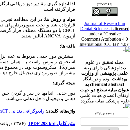
لذا اندازه گیری مقادیر دوز دریافتی ارگ
(CC-BY 4.0)
قرار گرفته است.
مواد و روش ها
: در این مطالعه تجربی
Journal of Research in
قرارداده شد و تحت تصویربرداریهای دی
Dental Sciences
is licensed
CBCT
با دو دستگاه مختلف قرار گرفت. ج
under a "Creative
آزمون
ANOVA
آنالیز شدند
.
Commons Attribution 4.0
International (CC-BY 4.0)"
یافته ها
:
بیشترین دوز جذبی مربوط به غده بز
استخوان راموس راست با همان دستگاه 
مجله تحقیق در علوم
میزان16 میکروسیوت بود. در مجموع دوز جذبی در دستگاه
دندانپزشکی دارای
رتبه
بیشتر از تصویربرداری دیجیتال خارج دهانی و 
علمی-پژوهشی از وزارت
بهداشت
بوده و در پایگاه
نتیجه گیری
:
chemical abstract به
عنوان نمایه سطح دو
جهت
دوز جذبی اندامها در سر و گردن حین ت
ارتقای اعضای هیات علمی
دهانی و دیجیتال داخل دهانی می
باشد.
علوم پزشکی نمایه میگردد.
واژه‌های کلیدی:
رادیوگرافی دندانی
،
mCT
جستجو در پایگاه
متن کامل
[PDF 298 kb]
(۳۳۸۶ دریافت)