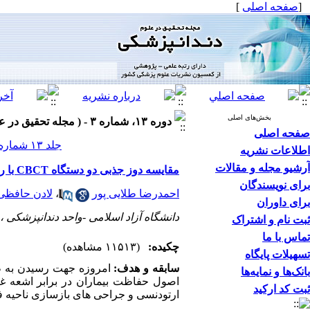
[
صفحه اصلی
]
بخش‌های اصلی
دوره ۱۳، شماره ۳ - ( مجله تحقیق در علوم دندانپزشکی پاییز ۱۳۹۵ )
صفحه اصلی
جلد ۱۳ شماره ۳ صفحات ۱۴۸-۱۴۳
اطلاعات نشریه
آرشیو مجله و مقالات
مقایسه دوز جذبی دو دستگاه CBCT با رادیوگرافی‌های دیجیتال خارج و داخل دهانی در ارگانهای هدف
برای نویسندگان
احمدرضا طلایی پور
،
لادن حافظی
برای داوران
دانشگاه آزاد اسلامی -واحد دندانپزشکی ،
ثبت نام و اشتراک
تماس با ما
چکیده:
(۱۱۵۱۳ مشاهده)
تسهیلات پایگاه
سابقه و هدف:
امروزه جهت رسیدن به ط
بانک‌ها و نمایه‌ها
اصول حفاظت بیماران در برابر اشعه غ
ثبت کد ارکید
ارتودنسی و جراحی های بازسازی ناحیه 