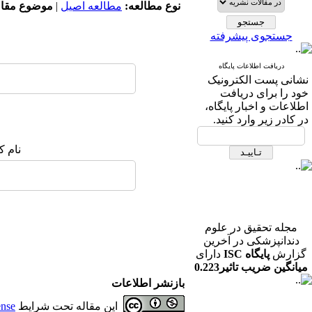
نوع مطالعه:
مطالعه اصیل
|
موضوع مقال
جستجوی پیشرفته
دریافت اطلاعات پایگاه
نشانی پست الکترونیک
خود را برای دریافت
اطلاعات و اخبار پایگاه،
در کادر زیر وارد کنید.
نام ک
مجله تحقیق در علوم
دندانپزشکی در آخرین
گزارش
پایگاه ISC
دارای
میانگین ضریب تاثیر0.223
در رشته دندانپزشکی می
بازنشر اطلاعات
باشد.
این مقاله تحت شرایط
ense