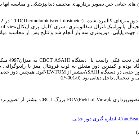
ان های حیاتی حین تصویر برداری­های مختلف دندانپزشکی و مقایسه آنها ب
 دوزیمترهای کالیبره شده
TLD(Thermoluminiscent dosimeter)
جیتال پانورامیک،لترال سفالومتری، سری کامل پری اپیکال
 of view
هت پایایی، دوزیمتری سه بار انجام شد و نتایج پس از محاسبه میانگ
اقی تحت فکی راست با دستگاه
CBCT ASAHI
به میز
بوده و کمترین دوز متعلق به لوب فرونتال مغز با رادیوگرافی دی
ASAHI
بیشتر از
NEWTOM
بود. همچنین دوز جذب
دیجیتال داخل دهانی بود. (001/0>
P
)
صویربرداری با
FOV(Field of View)
بزرگ
CBCT
بیشتر از تصویربردا
ConeBea
،
اندازه گیری دوز جذبی