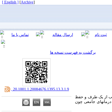
[ English ]
]
Archive
[
برگشت به فهرست نسخه ها
‎ 20.1001.1.20084676.1395.13.3.1.9
سب از یک طرف و حفظ
درمان­های جامعی چون