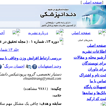
[
صفحه اصلی
]
بخش‌های اصلی
دوره ۱۳، شماره ۱ - ( مجله تحقیق در علوم دندانپزشکی بهار ۱۳۹۵ )
صفحه اصلی
جلد ۱۳ شماره ۱ صفحات ۵۳-۴۳
اطلاعات نشریه
آرشیو مجله و مقالات
بررسی ارتباط افزایش وزن وچاقی با بیماریهای پریود
برای نویسندگان
*
وحید اصفهانیان
،
احسان بیرنگ
برای داوران
دستیار تخصصی، گروه پریودنتیکس دانشکد
ثبت نام و اشتراک
ehsanbirang@ymail.com
تماس با ما
تسهیلات پایگاه
چکیده:
(۹۷۸۱ مشاهده)
بانک‌ها و نمایه‌ها
خلاصه:
ثبت کد ارکید
سابقه و هدف:
چاقی یک مشکل مهم سلامت