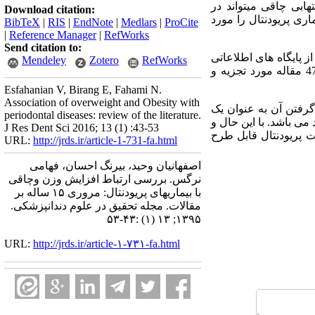
ابی چاقی میتواند در
Download citation:
ری پریودنتال را مورد
BibTeX
|
RIS
|
EndNote
|
Medlars
|
ProCite
|
Reference Manager
|
RefWorks
Send citation to:
 پایگاه های اطلاعاتی
Mendeley
Zotero
RefWorks
از سال 2000 تا 2015 استفاده شد و در مجموع 47 مقاله مورد تجزیه و
Esfahanian V, Birang E, Fahami N.
Association of overweight and Obesity with
گرفتن آن به عنوان یک
periodontal diseases: review of the literature.
ی باشد. با این حال و
J Res Dent Sci 2016; 13 (1) :43-53
 پریودنتال قابل طرح
URL:
http://jrds.ir/article-1-731-fa.html
اصفهانیان وحید، بیرنگ احسان، فهامی
نرگس. بررسی ارتباط افزایش وزن وچاقی
با بیماریهای پریودنتال: مروری ۱۵ ساله بر
مقالات. مجله تحقیق در علوم دندانپزشکی.
۱۳۹۵; ۱۳ (۱) :۴۳-۵۳
URL:
http://jrds.ir/article-۱-۷۳۱-fa.html