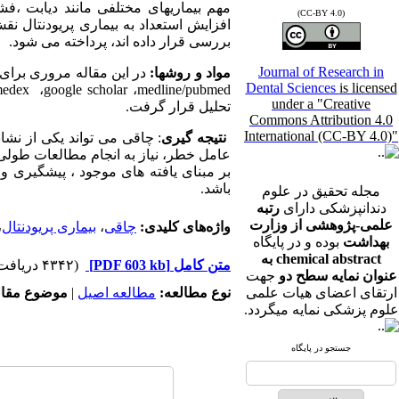
مهم بیماریهای مختلفی مانند دیابت ،ف
(CC-BY 4.0)
افزایش استعداد به بیماری پریودنتال نق
بررسی قرار داده اند، پرداخته می شود.
Journal of Research in
مواد و روشها:
در این مقاله مروری برای 
Dental Sciences
is licensed
medex
،
google scholar
،
medline
/
pubmed
under a "Creative
تحلیل قرار گرفت.
Commons Attribution 4.0
International (CC-BY 4.0)"
نتیجه گیری
: چاقی می تواند یکی از نشا
عامل خطر، نیاز به انجام مطالعات طولی 
بر مبنای یافته های موجود ، پیشگیری
باشد.
مجله تحقیق در علوم
دندانپزشکی دارای
رتبه
علمی-پژوهشی از وزارت
واژه‌های کلیدی:
چاقی
،
بیماری پریودنتال
،
بهداشت
بوده و در پایگاه
chemical abstract به
متن کامل
[PDF 603 kb]
(۴۳۴۲ دریافت)
عنوان نمایه سطح دو
جهت
ارتقای اعضای هیات علمی
نوع مطالعه:
مطالعه اصیل
|
موضوع مقال
علوم پزشکی نمایه میگردد.
جستجو در پایگاه