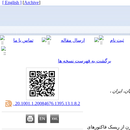
[ English ]
]
Archive
[
برگشت به فهرست نسخه ها
، ایران ،
‎ 20.1001.1.20084676.1395.13.1.8.2
ن از ریسک فاکتورهای