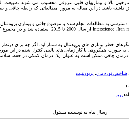
شارخون بالا و بیماریهای قلبی عروقی محسوب می شوند .طبیعت الته
ش داشته باشد. در این مقاله به مرور مطالعاتی که رابطه چاقی و بیما
دسترسی به مطالعات انجام شده با موضوع چاقی و بیماری پریودنتال از
Interscience
،
Iran 
نگرهای خطر بیماری های پریودنتال به شمار آید؛ اگر چه برای درنظر 
به صورت همگروهی یا کارآزمایی های بالینی کنترل شده در این مورد م
 و درمان چاقی ممکن است به عنوان یک درمان کمکی در حفظ سلامت
شاخص توده بدن
،
پریودنتیت
ه:
پریو
ارسال پیام به نویسنده مسئول