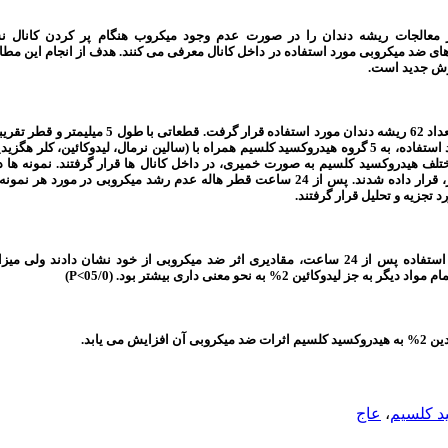
 معالجات ریشه دندان را در صورت عدم وجود میکروب هنگام پر کردن کانال نش
های ضد میکروبی مورد استفاده در داخل کانال معرفی می کنند. هدف از انجام این مط
وش جدید است.
د 62
همراه با (سالین نرمال،
نمونه ها 
انتروکوک فکالیس کشت داده شده در محیط آگار، قرار داده شدند. پس از 24 ساعت قطر هاله عدم رشد میکرو
د
تجزیه و تحلیل قرار گرفتند.
کلیه خمیرهای هیدروکسید کلسیم مورد استفاده پس از 24 ساعت، مقادیری اثر ضد میکروبی از خود نشا
به نحو معنی داری بیشتر بود
.
)
05/0
>
P
)
 می یابد.
د کلسیم
،
عاج