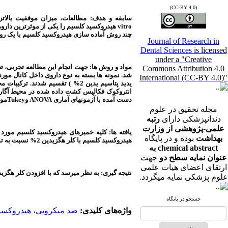
(CC-BY 4.0)
سابقه و هدف:
مطالعات، میزان موفقیت بالاتر
vitro
هیدروکسید کلسیم را یکی از موثرترین دارو
چند روش آماده سازی هیدروکسید کلسیم با یک ر
Journal of Research in
Dental Sciences
is licensed
under a "Creative
مواد و روش ها
: جهت انجام این مطالعه تجربی، تعدا
Commons Attribution 4.0
شد. نمونه ها بسته به نوع داروی داخل کانال مورد استفاده، به 5 گروه هیدروکسید کلسیم 
International (CC-BY 4.0)"
یدید پتاسیم یدین 2% ) تقسیم شدند. ترکیبات مختلف هیدروکسید کلسیم به صورت خمیری، در داخل کانال ها قرار گرفتند.
دست آمده با آزمونهای آماری
ANOVA
و
Tukey
مور
مجله تحقیق در علوم
دندانپزشکی دارای
رتبه
علمی-پژوهشی از وزارت
یافته ها:
بهداشت
بوده و در پایگاه
هیدروکسید کلسیم با کلر هگزیدین 2% نسبت به تمام مواد دیگر به جز لیدوکائین 2%
chemical abstract به
عنوان نمایه سطح دو
جهت
ارتقای اعضای هیات علمی
نتیجه گیری:
به نظر می­رسد که با افزودن کلر هگزیدین 2% به هیدروکسید کلسیم اثرات ضد میکروبی آن افزایش
علوم پزشکی نمایه میگردد.
جستجو در پایگاه
واژه‌های کلیدی:
ضد میکروبی
،
هیدروکسی