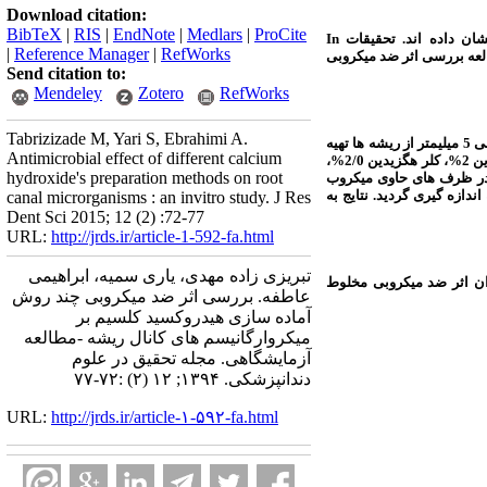
Download citation:
BibTeX
|
RIS
|
EndNote
|
Medlars
|
ProCite
ان داده اند. تحقیقات
In
|
Reference Manager
|
RefWorks
العه بررسی اثر ضد میکروبی
Send citation to:
Mendeley
Zotero
RefWorks
Tabrizizade M, Yari S, Ebrahimi A.
ریشه دندان مورد استفاده قرار گرفت. قطعاتی با طول 5 میلیمتر و قطر تقریبی 5 میلیمتر از ریشه ها تهیه
Antimicrobial effect of different calcium
لیدوکائین، کلر هگزیدین 2%، کلر هگزیدین 2/0%،
hydroxide's preparation methods on root
در ظرف های حاوی میکروب
بی در مورد هر نمونه اندازه گیری گردید. نتایج به
canal microrganisms : an invitro study. J Res
Dent Sci 2015; 12 (2) :72-77
URL:
http://jrds.ir/article-1-592-fa.html
تبریزی زاده مهدی، یاری سمیه، ابراهیمی
ن دادند ولی میزان اثر ضد میکروبی مخلوط
عاطفه. بررسی اثر ضد میکروبی چند روش
آماده سازی هیدروکسید کلسیم بر
میکروارگانیسم های کانال ریشه -مطالعه
آزمایشگاهی. مجله تحقیق در علوم
دندانپزشکی. ۱۳۹۴; ۱۲ (۲) :۷۲-۷۷
URL:
http://jrds.ir/article-۱-۵۹۲-fa.html