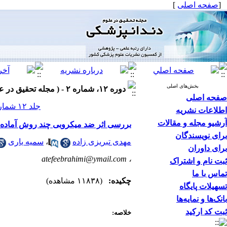
[
صفحه اصلی
]
بخش‌های اصلی
دوره ۱۲، شماره ۲ - ( مجله تحقیق در علوم دندانپزشکی تابستان ۱۳۹۴ )
صفحه اصلی
جلد ۱۲ شماره ۲ صفحات ۷۷-۷۲
اطلاعات نشریه
آرشیو مجله و مقالات
بررسی اثر ضد میکروبی چند روش آماده 
برای نویسندگان
مهدی تبریزی زاده
،
سمیه یاری
برای داوران
atefeebrahimi@ymail.com
،
ثبت نام و اشتراک
تماس با ما
چکیده:
(۱۱۸۳۸ مشاهده)
تسهیلات پایگاه
بانک‌ها و نمایه‌ها
ثبت کد ارکید
خلاصه: