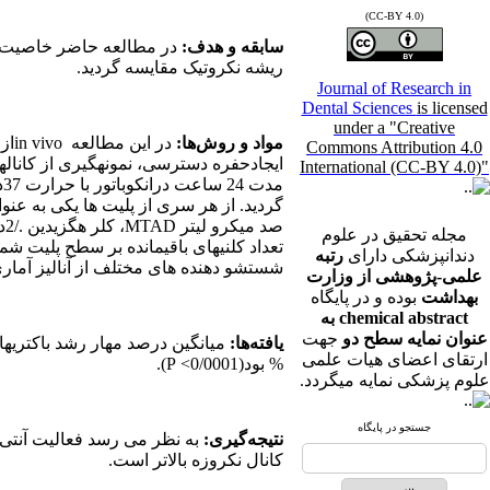
(CC-BY 4.0)
سابقه و هدف:
در مطالعه حاضر خاصیت آ
ریشه نکروتیک مقایسه گردید.
Journal of Research in
Dental Sciences
is licensed
under a "Creative
مواد و روش‌ها:
در این مطالعه
in vivo
Commons Attribution 4.0
ایجادحفره دسترسی، نمونه­گیری از کانا
International (CC-BY 4.0)"
مدت 24 ساعت درانکوباتور با حرارت 37درجه سانتی­گراد انکوبه گردیدند. برای هر نمونه
گردید
. از هر سری از پلیت ها یکی به عنو
صد میکرو لیتر
MTAD
مجله تحقیق در علوم
تعداد کلنی­های باقیمانده بر سطح پلیت
دندانپزشکی دارای
رتبه
شستشو دهنده های مختلف از آنالیز آمار
علمی-پژوهشی از وزارت
بهداشت
بوده و در پایگاه
chemical abstract به
عنوان نمایه سطح دو
جهت
یافته‌ها:
میانگین درصد مهار رشد باکتری­ه
ارتقای اعضای هیات علمی
%
بود(0/0001>
P
).
علوم پزشکی نمایه میگردد.
جستجو در پایگاه
نتیجه‌گیری:
به نظر می رسد فعالیت آنتی 
کانال نکروزه بالاتر است.