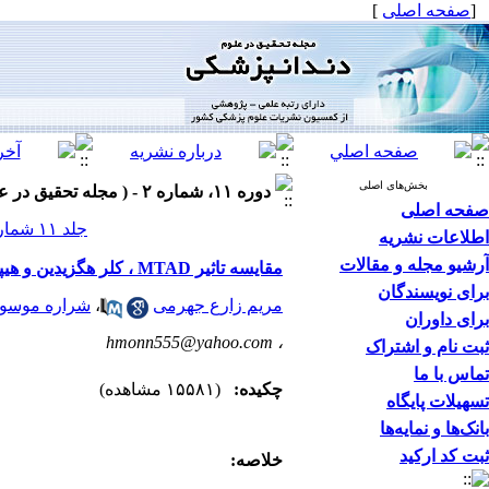
[
صفحه اصلی
]
بخش‌های اصلی
دوره ۱۱، شماره ۲ - ( مجله تحقیق در علوم دندانپزشکی تابستان ۱۳۹۳ )
صفحه اصلی
جلد ۱۱ شماره ۲ صفحات ۸۲-۷۸
اطلاعات نشریه
آرشیو مجله و مقالات
مقایسه تاثیر MTAD ، کلر هگزیدین و هیپوکلریت سدیم بر میکروارگانیسم های هوازی کانال ریشه دندان های نکروزه (invivo)
برای نویسندگان
مریم زارع جهرمی
،
شراره موسوی
برای داوران
hmonn555@yahoo.com
،
ثبت نام و اشتراک
تماس با ما
چکیده:
(۱۵۵۸۱ مشاهده)
تسهیلات پایگاه
بانک‌ها و نمایه‌ها
ثبت کد ارکید
خلاصه: