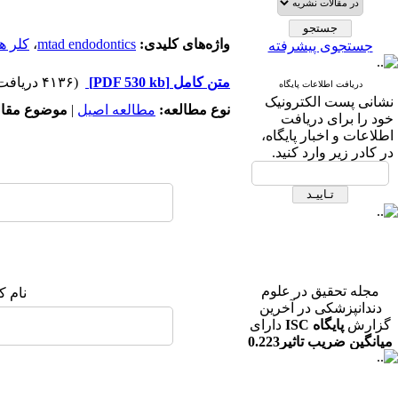
واژه‌های کلیدی:
mtad endodontics
،
کلر ه
جستجوی پیشرفته
متن کامل
[PDF 530 kb]
(۴۱۳۶ دریافت)
دریافت اطلاعات پایگاه
نشانی پست الکترونیک
نوع مطالعه:
مطالعه اصیل
|
موضوع مقال
خود را برای دریافت
اطلاعات و اخبار پایگاه،
در کادر زیر وارد کنید.
مجله تحقیق در علوم
نام ک
دندانپزشکی در آخرین
گزارش
پایگاه ISC
دارای
میانگین ضریب تاثیر0.223
در رشته دندانپزشکی می
باشد.