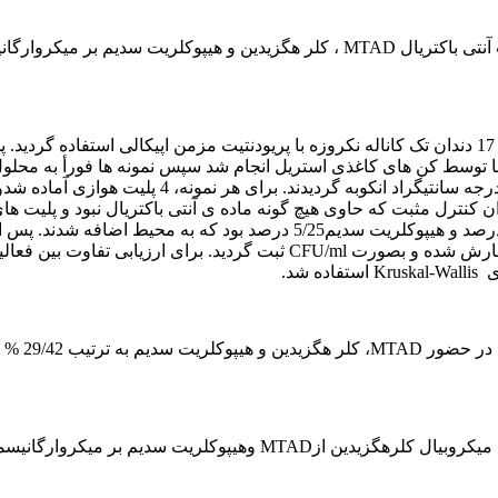
نتی باکتریال
MTAD
، کلر هگزیدین و هیپوکلریت سدیم بر میکروارگان
از 17 دندان تک کاناله نکروزه با پریودنتیت مزمن اپیکالی استفاده گردی
لها توسط کن های کاغذی استریل انجام شد سپس نمونه ها فورأ به محلو
،
4 پلیت هوازی آماده شدوتعدادکلنی ها شمارش
ان کنترل مثبت که حاوی هیچ گونه ماده ی آنتی باکتریال نبود و پلیت ها
، کلر هگزیدین ./2درصد و هیپوکلریت سدیم5/25 درصد بود که به محیط اض
 شمارش شده و بصورت
CFU/ml
ثبت گردید. برای ارزیابی تفاوت بین فعال
ی
Kruskal-Wallis
استفاده شد.
ا در حضور
MTAD
، کلر هگزیدین و هیپوکلریت سدیم
به ترتیب 29/42 %
میکروبیال کلرهگزیدین از
MTAD
وهیپوکلریت سدیم بر میکروارگانیسم