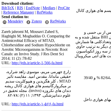
Download citation:
BibTeX
|
RIS
|
EndNote
|
Medlars
|
ProCite
یسم های هوازی کانال
|
Reference Manager
|
RefWorks
Send citation to:
Mendeley
Zotero
RefWorks
Zareh jahromi M, Mousavi Zahed S,
د. پس از بی حسی و
Haghighi M, Moghaddas O. Comparing the
ل
BHI
منتقل شده و به
Antimicrobial Efficacy of MTAD,
Chlorhexidine and Sodium Hypochlorite on
ی دیگر به ترتیب حاوی
Aerobic Microorganisms in Necrotic Root
افه شدند. پس از سه روز انکوباسیون
Canals: an Invivo Study. J Res Dent Sci
یت های آنتی میکروبیال
2014; 11 (2) :78-82
URL:
http://jrds.ir/article-1-566-fa.html
زارع جهرمی مریم، موسوی زاهد شراره،
حقیقی ماندانا، مقدس امید. مقایسه تاثیر
،82/64 % و 39/40
MTAD ، کلر هگزیدین و هیپوکلریت سدیم
بر میکروارگانیسم های هوازی کانال ریشه
دندان های نکروزه (invivo). مجله تحقیق در
علوم دندانپزشکی. ۱۳۹۳; ۱۱ (۲) :۷۸-۸۲
­های هوازی داخل
URL:
http://jrds.ir/article-۱-۵۶۶-fa.html