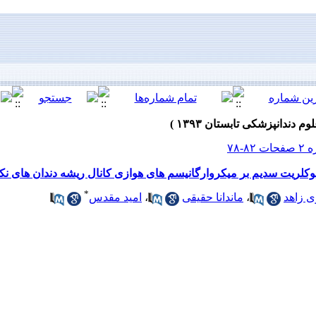
*
 زاهد
،
ماندانا حقیقی
،
امید مقدس