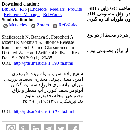
Download citation:
اخت
GC
ژاپن ،
SDI
BibTeX
|
RIS
|
EndNote
|
Medlars
|
ProCite
مونه دیگر در بزاق مصنوعی فاقد
|
Reference Manager
|
RefWorks
 70و 84 با استفاده از الکترود ویژه یون فلوراید اندازه گیری
Send citation to:
Mendeley
Zotero
RefWorks
هر دو محیط از دو نوع
Shafiezadeh N, Banava S, Foroohari A,
Moeini P, Mokhtari S. Fluoride Release
from Three Self-Cured Glassinomers in
از بزاق مصنوعی بود .
Distilled Water and Artificial Saliva. J Res
Dent Sci 2012; 9 (1) :29-35
URL:
http://jrds.ir/article-1-190-fa.html
شفیع زاده نسیم، بانوا سپیده، فروهری
امین، معینی پیوند، مختاری سعیده. بررسی
میزان آزادسازی فلوراید سه نوع گلاس
آیونومر سلف کیوردر آب مقطر و بزاق
مصنوعی. مجله تحقیق در علوم
دندانپزشکی. ۱۳۹۱; ۹ (۱) :۲۹-۳۵
URL:
http://jrds.ir/article-۱-۱۹۰-fa.html