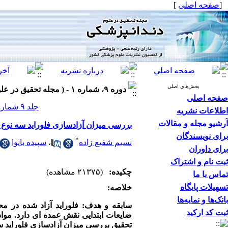
[
صفحه اصلی
]
بخش‌های اصلی
دوره ۹، شماره ۱ - ( مجله تحقیق در علوم دندانپزشکی بهار ۱۳۹۱ )
صفحه اصلی
جلد ۹ شماره ۱ صفحات ۳۵-۲۹
اطلاعات نشریه
آرشیو مجله و مقالات
بررسی میزان آزادسازی فلوراید سه نوع
برای نویسندگان
*
نسیم شفیع زاده
،
سپیده بانوا
برای داوران
ثبت نام و اشتراک
چکیده:
(۲۱۳۷۵ مشاهده)
تماس با ما
تسهیلات پایگاه
خلاصه:
بانک‌ها و نمایه‌ها
سابقه و هدف:
فلوراید آزاد شده در م
ثبت کد ارکید
ضایعات ابتدایی نقش عمده ای دارد. مواد 
تحقیق بررسی میزان آزادسازی فلوراید 