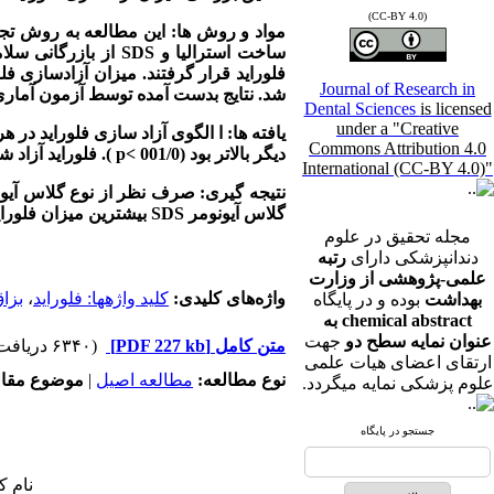
(CC-BY 4.0)
مواد و روش ها:
ا
ین مطالعه به روش تجربی و آزمایشگا
ساخت استرالیا و
SDS
Journal of Research in
شد. نتایج بدست آمده توسط آزمون آمار
Dental Sciences
is licensed
under a "Creative
یافته ها
:
ا الگوی آزاد سازی فلوراید در هر
Commons Attribution 4.0
دیگر بالاتر بود (001/0
p<
)
. فلوراید آزاد ش
International (CC-BY 4.0)"
نتیجه گیری:
صرف نظر از نوع گلاس آیونو
گلاس آیونومر
SDS
بیشترین میزان فلورای
مجله تحقیق در علوم
دندانپزشکی دارای
رتبه
علمی-پژوهشی از وزارت
واژه‌های کلیدی:
کلید واژه­ها: فلوراید
،
بزا
بهداشت
بوده و در پایگاه
chemical abstract به
عنوان نمایه سطح دو
جهت
متن کامل
[PDF 227 kb]
(۶۳۴۰ دریافت)
ارتقای اعضای هیات علمی
نوع مطالعه:
مطالعه اصیل
|
موضوع مقال
علوم پزشکی نمایه میگردد.
جستجو در پایگاه
نام ک