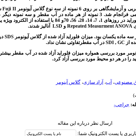
هی بر روی 6 نمونه از سه نوع گلاس آیونومر
Fuji II
س
از بازرگانی سلامی فرانجام شد. 3 نمونه از هر ماده در آب مقطر و سه ن
فلوراید قرار گرفتند. میزان آزادسازی فلوراید در روزهای 1، 7، 14، 28، 56،
ی
Repeated Measurment ANOVA
و
LSD
آنالیز شدند.
 سه ماده یکسان بود. میزان فلوراید آزاد شده از گلاس آیونومر
SDS
در 
ده از
SDI , GC
در آب مقطرتفاوتی نشان نداد.
مر مورد بررسی همواره میزان فلوراید آزاد شده در آب مقطر بیشتر 
د را در هر دو محیط مورد بررسی آزاد کرد.
ق مصنوعی
،
آب
،
آزاد سازی
،
گلاس آینومر
ه:
جراحی-
ارسال نظر درباره این مقاله
اربری یا پست الکترونیک شما: