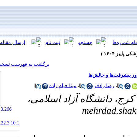
[ English ]
]
Archive
[
برگشت به فهرست نسخه ها
مینا خیام زاده
،
 آزاد اسلامی
‎ 10.61882/jrds.22.3.266
20.1001.1.20084676.1404.22.3.10.1