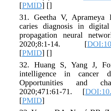
[
PMID
] [
]
31. Geetha V
caries diagno
propagation n
2020;8:1-
[
PMID
] [
]
32. Huang S,
intelligence
Opportuniti
2020;471:61-
[
PMID
]