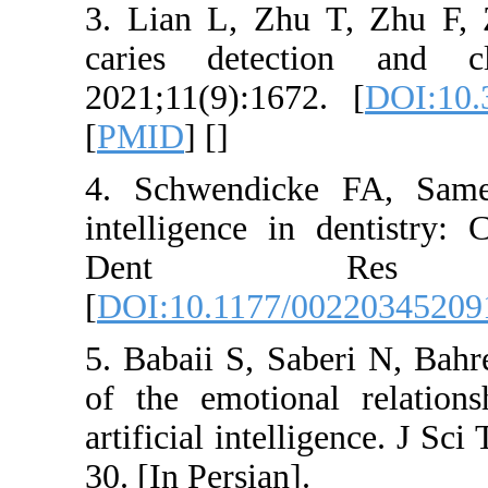
3. Lian L, Zh
caries detect
2021;11(9):16
[
PMID
] [
]
4. Schwendic
intelligence i
Dent Re
[
DOI:10.1177
5. Babaii S, S
of the emotio
artificial inte
30. [In Persian]