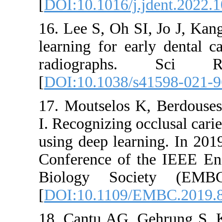
[
DOI:10.1016/j
16. Lee S, Oh 
learning for e
radiograph
[
DOI:10.1038/
17. Moutselos
I. Recognizing 
using deep lea
Conference of
Biology So
[
DOI:10.1109
18. Cantu AG, 