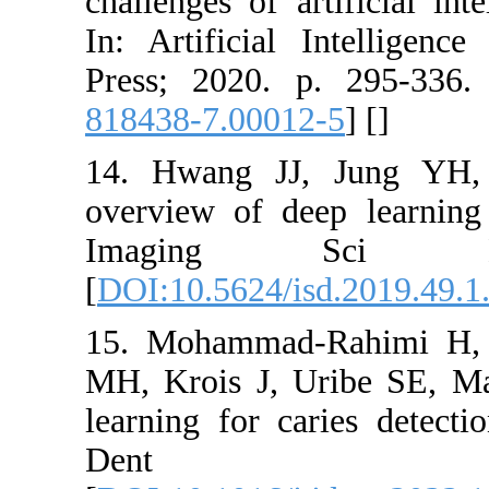
challenges of a
In: Artificia
Press; 2020. 
818438-7.0001
14. Hwang J
overview of de
Imaging 
[
DOI:10.5624/i
15. Mohamma
MH, Krois J, 
learning for c
Dent 