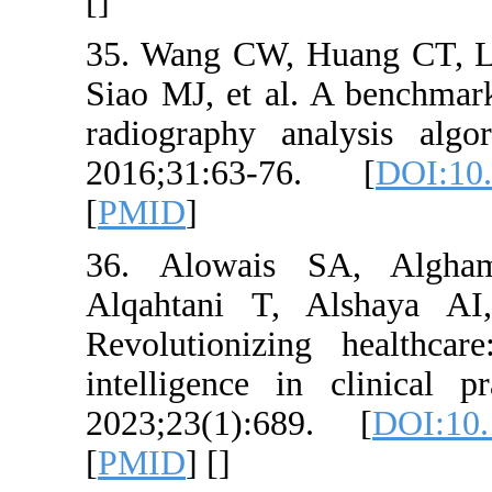
[
]
35. Wang CW,
Siao MJ, et al
radiography 
2016;31:63-
[
PMID
]
36. Alowais
Alqahtani T,
Revolutionizi
intelligence
2023;23(1):6
[
PMID
] [
]