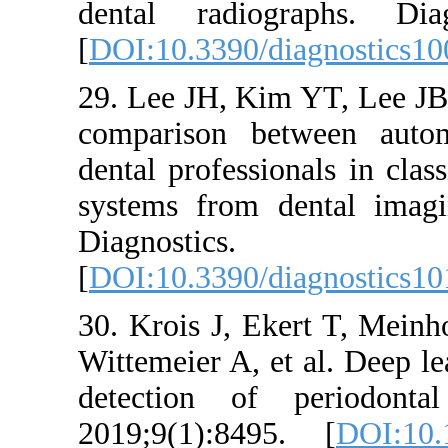
dental radio
[
DOI:10.3390/
29. Lee JH, K
comparison b
dental professi
systems from 
Diagnos
[
DOI:10.3390/
30. Krois J, E
Wittemeier A, 
detection o
2019;9(1):84