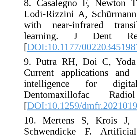
8. Casalegno
Lodi-Rizzini A
with near-in
learning. J
[
DOI:10.1177
9. Putra RH, 
Current appli
intelligenc
Dentomaxill
[
DOI:10.1259/
10. Mertens 
Schwendicke F