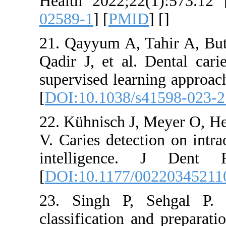
Health 2022;2
02589-1
] [
PM
21. Qayyum A,
Qadir J, et al
supervised lea
[
DOI:10.1038/
22. Kühnisch J
V. Caries detec
intelligenc
[
DOI:10.1177
23. Singh P,
classification