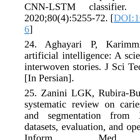
CNN-LSTM c
2020;80(4):525
6
]
24. Aghayar
artificial inte
interwoven sto
[In Persian].
25. Zanini LG
systematic rev
and segment
datasets, eval
Inform M