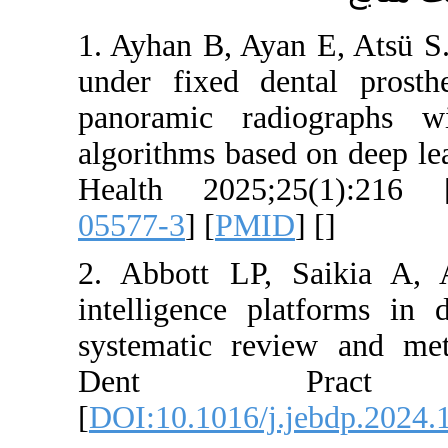
1. Ayhan B, Ay
under fixed d
panoramic rad
algorithms ba
Health 2025
05577-3
] [
PM
2. Abbott LP,
intelligence p
systematic re
Dent Pr
[
DOI:10.1016/