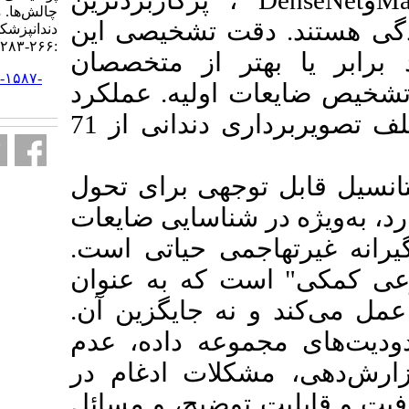
، پرکاربردترین
چالش‌ها. مجله تحقیق در علوم
قت تشخیصی این
دندانپزشکی. ۱۴۰۴; ۲۲ (۳)
:۲۶۶-۲۸۳
تر از متخصصان
URL:
http://jrds.ir/article-۱-۱۵۸۷-
 اولیه. عملکرد
fa.html
هوش مصنوعی در انواع مختلف تصویربرداری دندانی از 71
جهی برای تحول
شناسایی ضایعات
اجمی حیاتی است
ت که به عنوان
نه جایگزین آن
عه داده، عدم
کلات ادغام در
توضیح، و مسائل