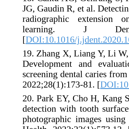
JG, Gaudin R, e
radiographic
learning
[
DOI:10.1016/j
19. Zhang X, L
Development 
screening dent
2022;28(1):173
20. Park EY, 
detection with
photographic 