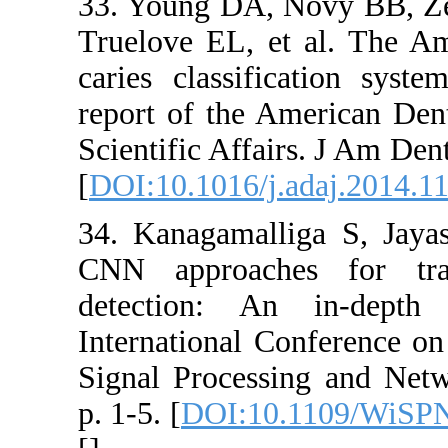
33. Young DA,
Truelove EL, 
caries classif
report of the 
Scientific Aff
[
DOI:10.1016/j
34. Kanagamal
CNN approach
detection: A
International
Signal Proces
p. 1-5. [
DOI:1