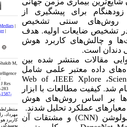
اری مزمن جهانی
ی پیشگیری از
سنتی تشخیص
Download citation:
BibTeX
|
RIS
|
EndNote
|
Medlars
|
عات اولیه. هدف
ProCite
|
Reference Manager
|
RefWorks
ای کاربرد هوش
Send citation to:
Mendeley
Zotero
RefWorks
نتشر شده بین
montazerlotf M, Hosseini Shakib M,
radfar R, khayamzadeh M.
Application of Artificial Intelligence
Web of
،
IEEE 
in Dental Caries Detection:
Advances and Challenges. J Res
طالعات با ابزار
Dent Sci 2025; 22 (3) :266-283
URL:
http://jrds.ir/article-1-1587-
 روش‌های هوش
fa.html
رد تحلیل شدند
منتظرلطف میترا، حسینی شکیب
مهرداد، رادفر رضا، خیام زاده مینا.
و مشتقات آن
(
کاربرد هوش مصنوعی در تشخیص
پوسیدگی دندان: مرور پیشرفت‌ها و