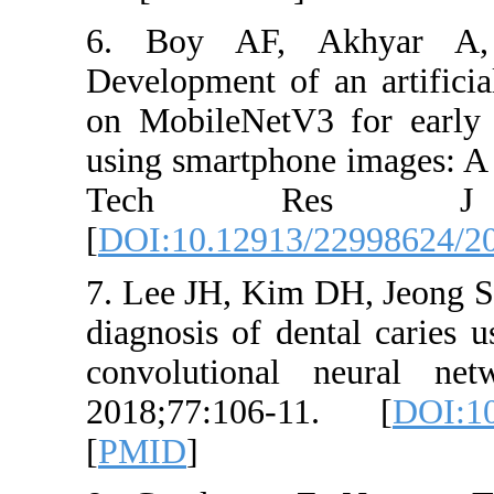
6. Boy AF, 
Development of
on MobileNetV
using smartpho
Tech Re
[
DOI:10.12913
7. Lee JH, Ki
diagnosis of d
convolutiona
2018;77:106
[
PMID
]