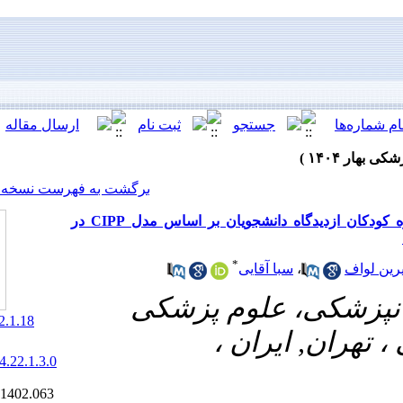
[ English ]
]
Archive
[
برگشت به فهرست نسخه ها
ارزیابی برنامه آموزشی دندانپزشکی عمومی در گروه کودکان ازدیدگاه دانشجویان بر اساس مدل CIPP در
*
یی
وم پزشکی
‎ 10.61186/jrds.22.1.18
ران
20.1001.1.20084676.1404.22.1.3.0
Ethics code:
IR.IAU.DENTAL.REC.1402.063