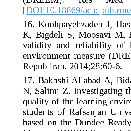
[
DOI:10.18869/
16. Koohpayehz
K, Bigdeli S, 
validity and r
environment m
Repub Iran. 20
17. Bakhshi Al
N, Salimi Z. In
quality of the 
students of Ra
based on the 