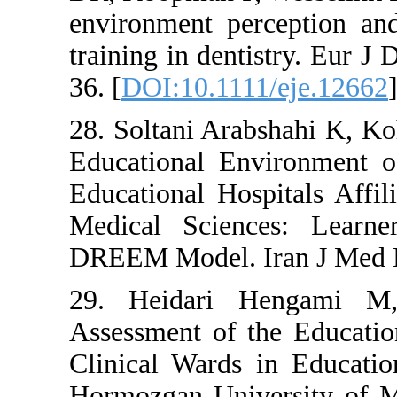
environment per
training in den
36. [
DOI:10.111
28. Soltani Ara
Educational E
Educational Hos
Medical Scien
DREEM Model. I
29. Heidari
Assessment of 
Clinical Wards 
Hormozgan Univ