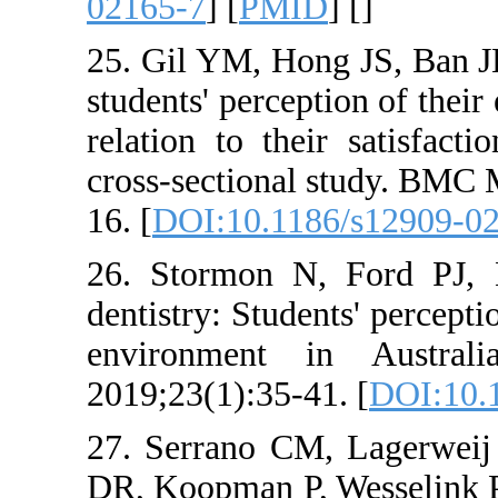
02165-7
] [
PMI
25. Gil YM, Ho
students' perce
relation to the
cross-sectiona
16. [
DOI:10.11
26. Stormon 
dentistry: Stud
environment
2019;23(1):35-4
27. Serrano C
DR, Koopman P, 