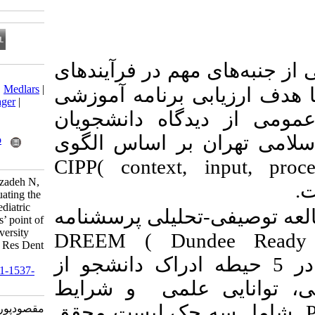
مهم در فرآیندهای
Download citation:
BibTeX
|
RIS
|
EndNote
|
Medlars
|
 برنامه آموزشی
ProCite
|
Reference Manager
|
گاه دانشجویان
RefWorks
Send citation to:
 بر اساس الگوی
Mendeley
Zotero
RefWorks
CIPP( context,
Maghsoudpour A, Askarizadeh N,
Lawaf S, Aghaei S. Evaluating the
educational program of pediatric
حلیلی پرسشنامه
dentistry from the students’ point of
view in Tehran Azad University
DREEM ( Dund
based on CIPP Moddle. J Res Dent
Sci 2025; 22 (1) : 3
ر 5 حیطه ادراک دانشجو از
URL:
http://jrds.ir/article-1-1537-
fa.html
 علمی و شرایط
ک لیست محقق
مقصودپور علی، عسکری زاده