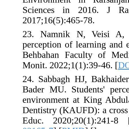
Sciences in 
2017;16(5):465
23. Namnik N,
perception of l
Behbahan Facu
Monit. 2022;1(1
24. Sabbagh H
Bader MU. Stud
environment at
Dentistry (KAU
Educ. 2020;2