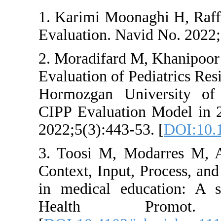
1. Karimi Moon
Evaluation. Na
2. Moradifard 
Evaluation of P
Hormozgan Uni
CIPP Evaluatio
2022;5(3):443-5
3. Toosi M, M
Context, Input,
in medical ed
Health Pr