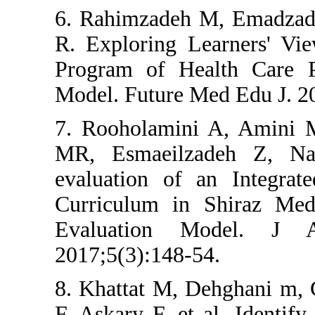
6. Rahimzadeh
R. Exploring L
Program of He
Model. Future 
7. Rooholamin
MR, Esmaeilz
evaluation of
Curriculum in
Evaluation
2017;5(3):148-
8. Khattat M, 
F, Askary F, et 