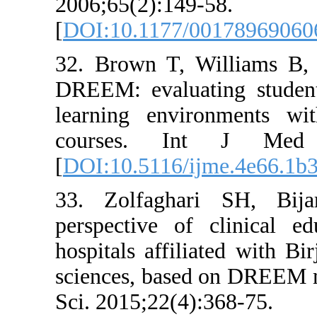
2006;65(2):149
[
DOI:10.1177/
32. Brown T, 
DREEM: evalua
learning envi
courses. In
[
DOI:10.5116/i
33. Zolfaghar
perspective of
hospitals affil
sciences, base
Sci. 2015;22(4)