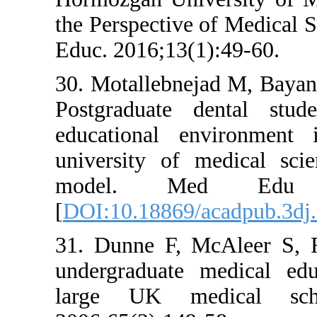
the Perspective
Educ. 2016;13(
30. Motallebnej
Postgraduate 
educational e
university of
model. Me
[
DOI:10.18869/
31. Dunne F, 
undergraduate
large UK me