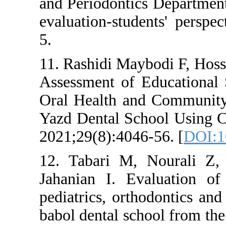
and Periodonti
evaluation-stud
5.
11. Rashidi May
Assessment of 
Oral Health an
Yazd Dental Sc
2021;29(8):404
12. Tabari M,
Jahanian I. E
pediatrics, ort
babol dental sc