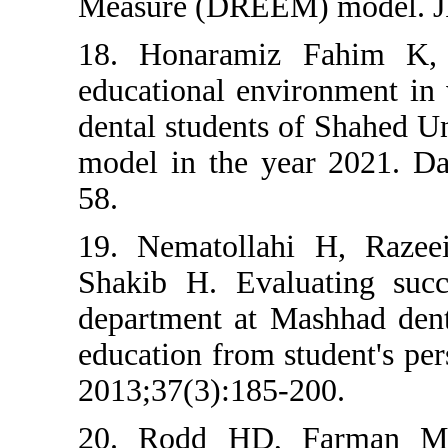
Measure (DREE
18. Honaramiz
educational en
dental student
model in the y
58.
19. Nematoll
Shakib H. Eval
department at M
education from 
2013;37(3):185
20. Rodd HD,