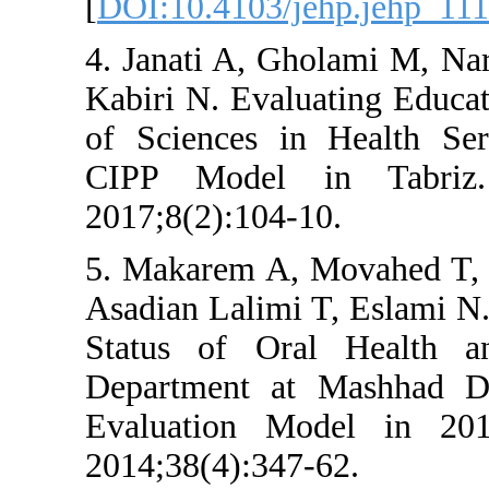
[
DOI:10.4103/j
4. Janati A, G
Kabiri N. Eval
of Sciences i
CIPP Model 
2017;8(2):104-
5. Makarem A, 
Asadian Lalimi 
Status of Or
Department at
Evaluation M
2014;38(4):347