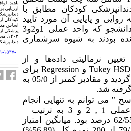
ناهید، لواف شیرین، آقایی سبا.
دکان مطابق با
ارزیابی برنامه آموزشی
دندانپزشکی عمومی در گروه
ی آن مورد تایید
کودکان ازدیدگاه دانشجویان بر
اساس مدل CIPP در دانشگاه علوم
قرار گرفته بود میان 209 دانشجو که واحد عملی 1و2و3
پزشکی آزاد اسلامی تهران در سال
۱۴۰۳. مجله تحقیق در علوم
ه شیوه سرشماری
دندانپزشکی. ۱۴۰۴; ۲۲ (۱) :۱۸-۳۶
URL:
http://jrds.ir/article-۱-۱۵۳۷-
تی داده‌ها و از
fa.html
برای
Regression
تجزیه و تحلیل آن ها استفاده گردید و مقادیر کمتر از 05/0 به
به تنهایی انجام
دهم " برای واحد کودکان عملی 1 , 2 و 3 به ترتیب
56/3462/55 درصد بود. میانگین امتیاز
79/113 از 200 نمره کل (56.89%)