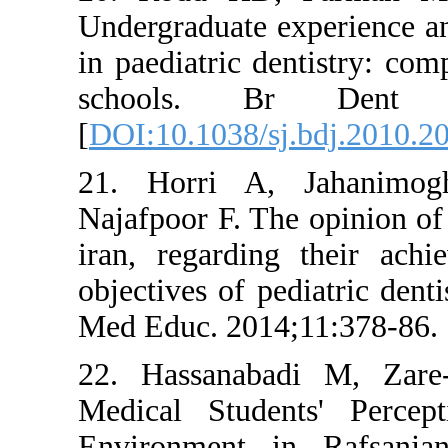
Undergraduate e
in paediatric d
schools. B
[
DOI:10.1038/s
21. Horri A
Najafpoor F. Th
iran, regardin
objectives of p
Med Educ. 2014
22. Hassanab
Medical Stude
Environment i