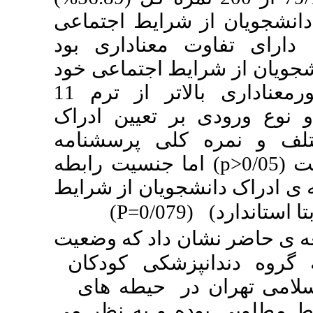
 شرایط اجتماعی
 معناداری بود
).  اجتماعی خود
در دانشجویان ترم 10 بطورمعناداری بالاتر از ترم 11
) تعیین ادراک
 کلی پرسشنامه
)  جنسیت رابطه
شجویان از شرایط
)
P
(0/07
ن‌ داد که وضعیت
نپزشکی کودکان
ن در حیطه های
ه و به نظر می