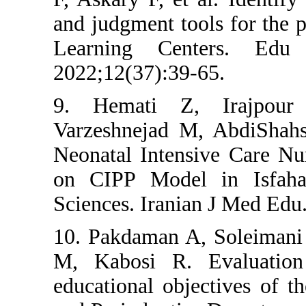
and judgment t
Learning Ce
2022;12(37):39
9. Hemati Z
Varzeshnejad 
Neonatal Inte
on CIPP Model
Sciences. Irani
10. Pakdaman A
M, Kabosi R.
educational ob