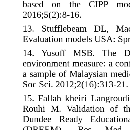
based on th
2016;5(2):8-16.
13. Stuffleb
Evaluation mod
14. Yusoff M
environment mea
a sample of Mal
Soc Sci. 2012;2
15. Fallah khe
Rouhi M. Vali
Dundee Ready
(DREEM). R