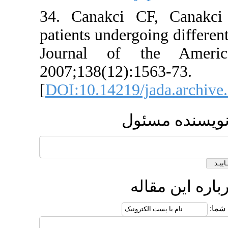
34. Canakc
patients und
Journal o
2007;138(12
[
DOI:10.142