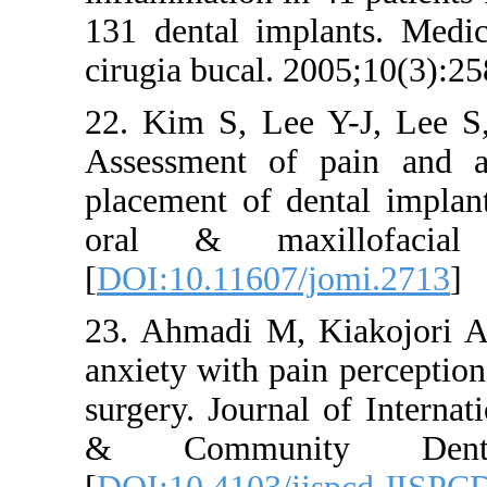
131 dental 
cirugia buca
22. Kim S,
Assessment 
placement of
oral & ma
[
DOI:10.116
23. Ahmadi 
anxiety with
surgery. Jou
& Commu