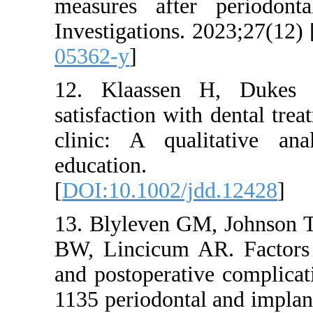
measures af
Investigatio
05362-y
]
12. Klaas
satisfaction
clinic: A q
educat
[
DOI:10.100
13. Blyleve
BW, Lincicu
and postoper
1135 periodo