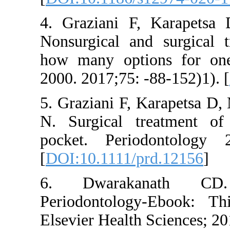
4. Grazian
Nonsurgical
how many o
2000. 2017;7
5. Graziani
N. Surgical
pocket. Pe
[
DOI:10.111
6. Dwara
Periodonto
Elsevier Hea