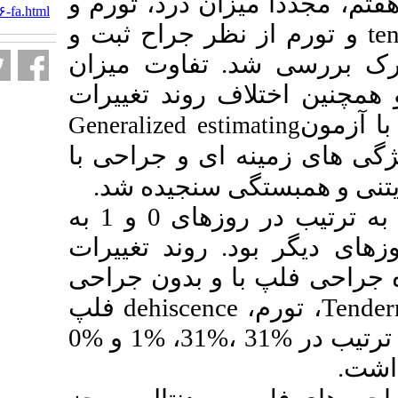
 درد، تورم و
URL:
http://jrds.ir/article-۱-۱۵۰۶-fa.html
 جراح ثبت و
اوت میزان
وند تغییرات
Generalized e
ی و جراحی با
سنجیده شد
میانگین درد و تورم به ترتیب در روزهای 0 و 1 به
وند تغییرات
 بدون جراحی
فلپ
dehisce
و خروج چرک از نظر جراح به ترتیب در %31 ،%31، %1 و %0