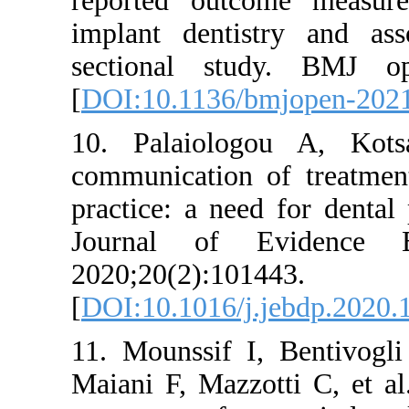
reported o
implant den
sectional 
[
DOI:10.11
10. Palaio
communicati
practice: a 
Journal o
2020;20(2):
[
DOI:10.101
11. Mounssi
Maiani F, M