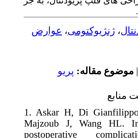
نتال، به جز
عوارض
،
ی
ریو
1. Askar H,
Majzoub J,
postopera