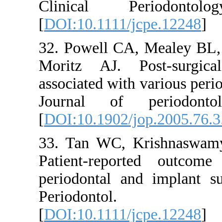
Clinical 
[
DOI:10.111
32. Powell
Moritz AJ.
associated w
Journal o
[
DOI:10.190
33. Tan W
Patient-re
periodontal
Period
[
DOI:10.111