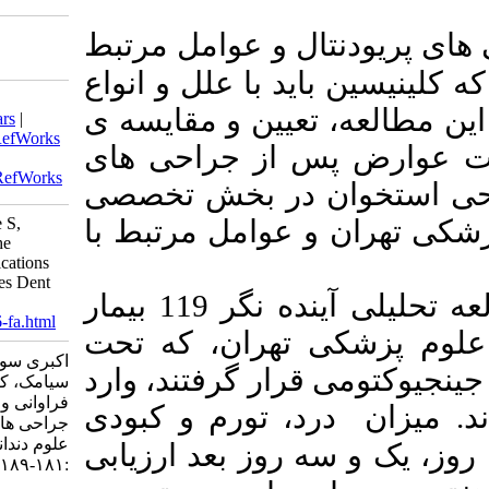
عوامل مرتبط
ا علل و انواع
Download citation:
ن و مقایسه ی
BibTeX
|
RIS
|
EndNote
|
Medlars
|
ProCite
|
Reference Manager
|
RefWorks
ز جراحی های
Send citation to:
Mendeley
Zotero
RefWorks
ر بخش تخصصی
Akbari S, Lashgari A, Yaghobee S,
مل مرتبط با
Kanounisabet N. Determining the
Frequency, Severity and Complications
After Periodontal Surgeries. J Res Dent
 119
بیمار
Sci 2024; 21 (3) :181-189
URL:
http://jrds.ir/article-1-1506-fa.html
ان، که تحت
اکبری سولماز، لشگری علی، یعقوبی
گرفتند، وارد
سیامک، کانونی ثابت نگار. بررسی
فراوانی و شدت عوارض متعاقب انواع
ورم و کبودی
جراحی های پریودنتال. مجله تحقیق در
علوم دندانپزشکی. ۱۴۰۳; ۲۱ (۳)
 بعد ارزیابی
:۱۸۱-۱۸۹