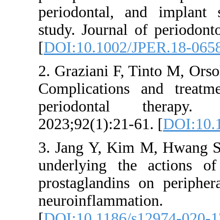
periodontal
study. Jour
[
DOI:10.10
2. Graziani 
Complicatio
periodont
2023;92(1):2
3. Jang Y,
underlying 
prostagland
neuroin
[
DOI:10.118