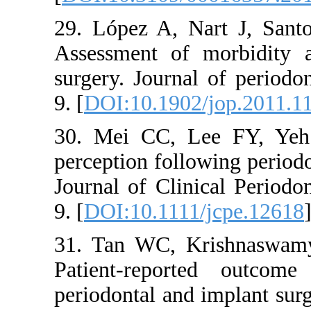
29. López A
Assessment 
surgery. Jo
9. [
DOI:10.1
30. Mei CC
perception f
Journal of 
9. [
DOI:10.1
31. Tan W
Patient‐re
periodontal 