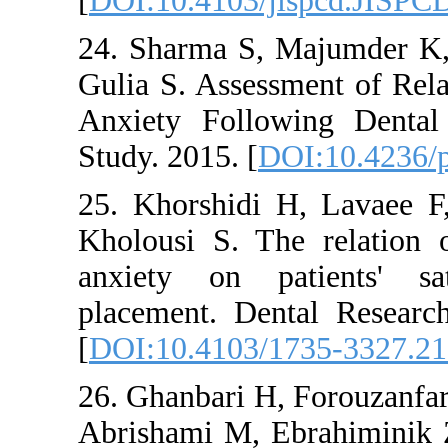
[
DOI:10.410
24. Sharma 
Gulia S. As
Anxiety Fol
Study. 2015.
25. Khorshi
Kholousi S.
anxiety on
placement. 
[
DOI:10.41
26. Ghanbar
Abrishami M