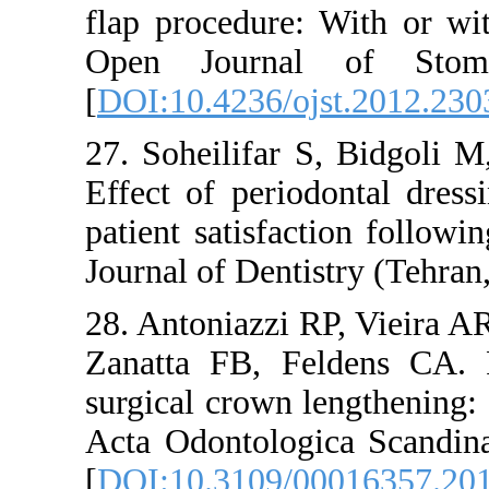
flap proced
Open Jour
[
DOI:10.423
27. Soheilif
Effect of p
patient sati
Journal of D
28. Antonia
Zanatta FB,
surgical cro
Acta Odonto
[
DOI:10.31