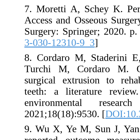
7. Moretti 
Access and 
Surgery: Spr
3-030-1231
8. Cordaro 
Turchi M, 
surgical ex
teeth: a li
environme
2021;18(18)
9. Wu X, Ye