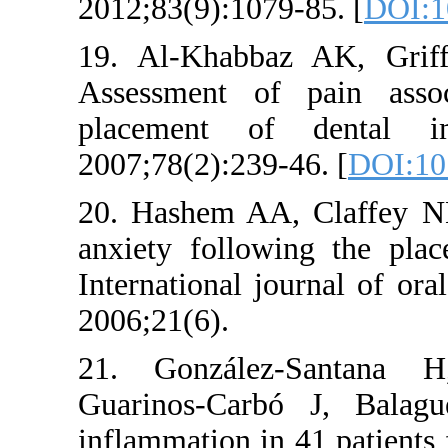
2012;83(9):
19. Al-Kha
Assessment
placement
2007;78(2):
20. Hashem
anxiety fol
Internationa
2006;21(6).
21. Gonzá
Guarinos-C
inflammation