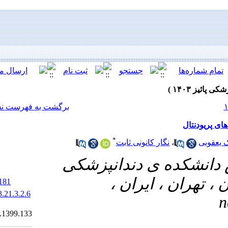
[ English ]
]
Archive
[
برگشت به فهرست نسخه ها
*
ت
انپزشکی
ن
‎ 10.61186/jrds.21.3.181
‎ 20.1001.1.20084676.1403.21.3.2.6
Ethics code:
IR.TUMS.DENTISTRY.REC.1399.133).