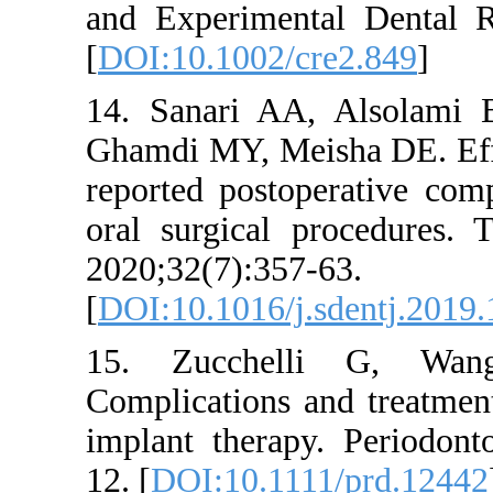
and Experim
[
DOI:10.100
14. Sanari
Ghamdi MY, 
reported po
oral surgic
2020;32(7):
[
DOI:10.101
15. Zucc
Complicatio
implant the
12. [
DOI:10