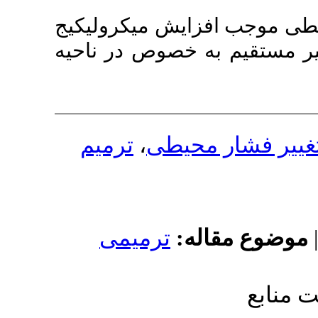
ایش میکرولیکیج
خصوص در ناحیه
ترمیم
،
حیطی
له
ترمیمی