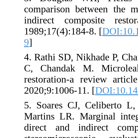
comparison be
indirect comp
1989;17(4):184-
9
]
4. Rathi SD, N
C, Chandak M
restoration-a 
2020;9:1006-11
5. Soares CJ, 
Martins LR. Ma
direct and i