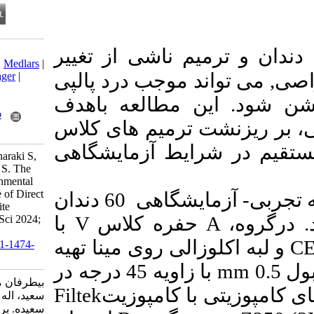
Download citation:
م ناشی از تغییر
BibTeX
|
RIS
|
EndNote
|
Medlars
|
 موجب درد پالپی
ProCite
|
Reference Manager
|
RefWorks
 مطالعه باهدف
Send citation to:
Mendeley
Zotero
ترمیم های کلاس
RefWorks
یط آزمایشگاهی
bitarafan M A, Nemati Anaraki S,
Allahdadi M, ebrahimgol S. The
Effect of Variable Environmental
Pressure on Microleakage of Direct
: شگاهی
60 دندان
and Indirect cIV Composite
با
V
فره کلاس
Restorations. J Res Dent Sci 2024;
21 (2) :100-106
الی روی مینا تهیه
URL:
http://jrds.ir/article-1-1474-
fa.html
با زاویه 45 درجه در
بیطرفان محمد امین، نعمتی انارکی
Filtek
با کامپوزیت
سعید، اله دادی مهدی، ابراهیم گل
سعیده. بررسی اثر تغییر فشار