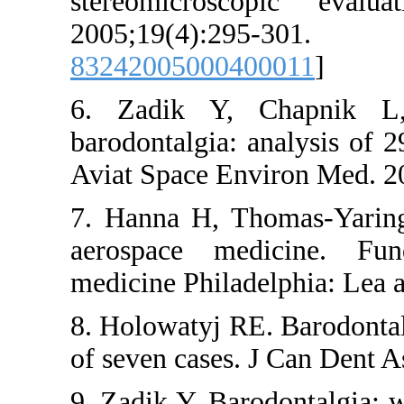
stereomicros
2005;19(4
832420050004
6. Zadik Y, 
barodontalgia: 
Aviat Space En
7. Hanna H, T
aerospace me
medicine Philad
8. Holowatyj RE
of seven cases.
9. Zadik Y. Bar