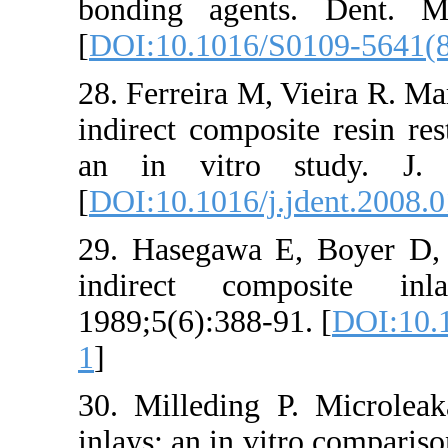
bonding agent
[
DOI:10.1016/
28. Ferreira M,
indirect compos
an in vitro 
[
DOI:10.1016/j
29. Hasegawa 
indirect co
1989;5(6):388-9
1
]
30. Milleding 
inlays: an in vi