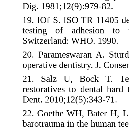
Dig. 1981;12(9
19. IOf S. ISO
testing of ad
Switzerland: W
20. Parameswar
operative denti
21. Salz U, B
restoratives to
Dent. 2010;12(
22. Goethe WH,
barotrauma in t