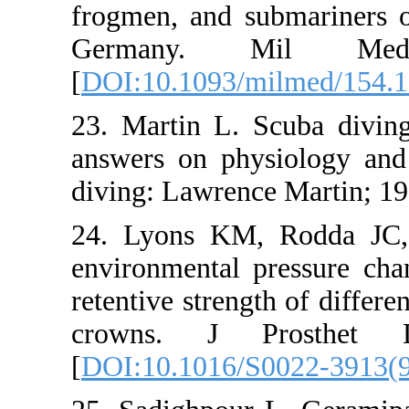
frogmen, and s
Germany. M
[
DOI:10.1093/
23. Martin L. 
answers on phy
diving: Lawren
24. Lyons KM,
environmental 
retentive streng
crowns. J P
[
DOI:10.1016/