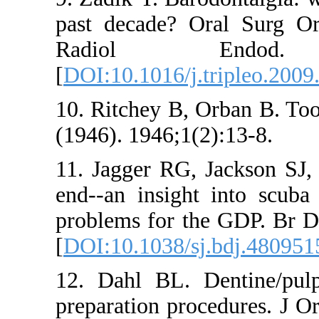
past decade? 
Radiol En
[
DOI:10.1016/j.
10. Ritchey B, 
(1946). 1946;1(
11. Jagger RG,
end--an insigh
problems for t
[
DOI:10.1038/s
12. Dahl BL. 
preparation pro