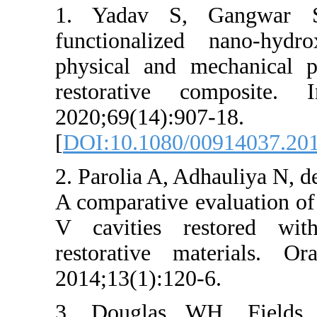
1. Yadav S, 
functionalize
physical and m
restorative 
2020;69(14):90
[
DOI:10.1080/
2. Parolia A, A
A comparative e
V cavities re
restorative m
2014;13(1):120
3. Douglas W