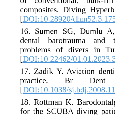
of convention
composites. D
[
DOI:10.28920
16. Sumen SG
dental barotr
problems of di
[
DOI:10.22462/
17. Zadik Y. Av
practice. 
[
DOI:10.1038/s
18. Rottman K.
for the SCUBA 