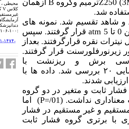
ازهمان
B
 وگروه
محیطی ، بر ریزنشت ترمیم های
کلاس V کامپوزیت مستقیم و
غیرمستقیم در شرایط
تقسیم شد. نمونه های
آزمایشگاهی. مجله تحقیق در علوم
دندانپزشکی. ۱۴۰۳; ۲۱ (۲)
ار گرفتند. سپس
:۱۰۰-۱۰۶
رارگرفتند. بعداز
URL:
http://jrds.ir/article-۱-۱۴۷۴-
fa.html
نت قرار گرفتند
و ریزنشت با
شد. داده ها با
تغیر در دو گروه
اما
)
P
. (01
 مستقیم در فشار
گروه فشار ثابت