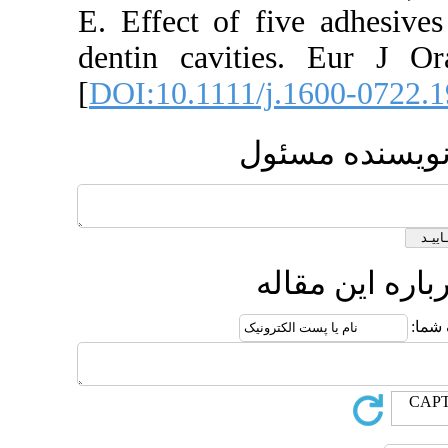
E. Effect of fi
dentin cavitie
[
DOI:10.1111/j
ول
ه