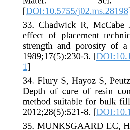
Mater. S
[
DOI:10.5755/j
33. Chadwick 
effect of plac
strength and p
1989;17(5):230-
1
]
34. Flury S, Ha
Depth of cure 
method suitable
2012;28(5):521-
35. MUNKSG