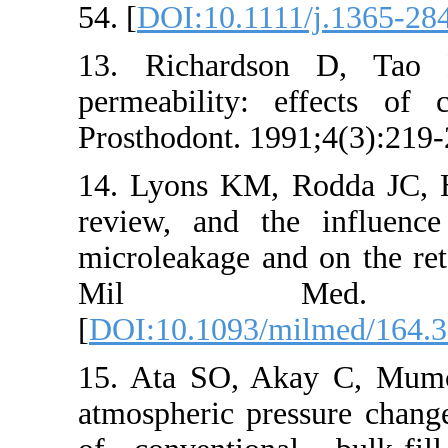
54. [
DOI:10.111
13. Richards
permeability:
Prosthodont. 19
14. Lyons KM,
review, and t
microleakage an
Mil Med
[
DOI:10.1093/
15. Ata SO, A
atmospheric pr