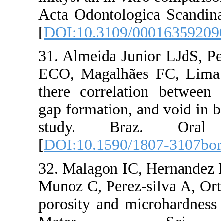
Acta Odontolog
[
DOI:10.3109/
31. Almeida Ju
ECO, Magalhã
there correlat
gap formation, 
study. Bra
[
DOI:10.1590/1
32. Malagon IC
Munoz C, Perez-
porosity and m