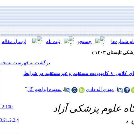
[ English ]
]
Archive
[
برگشت به فهرست نسخه ها
بررسی اثر تغییر فشار محیطی ، بر ریزنشت ترمیم های کلاس V در شرایط
*
سعیده ابراهیم گل
،
کی آزاد
‎ 10.61186/jrds.21.2.100
20.1001.1.20084676.1403.21.2.2.4