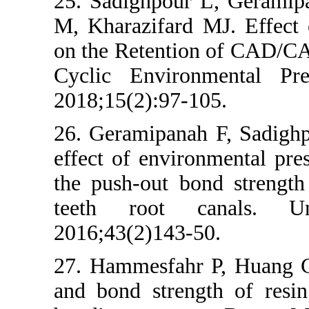
25. Sadighpour
M, Kharazifard
on the Retent
Cyclic Enviro
2018;15(2):97-
26. Geramipana
effect of envir
the push-out b
teeth root 
2016;43(2)143-
27. Hammesfahr
and bond stren