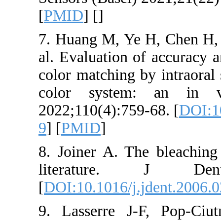
[
PMID
] [
]
7. Huang M, Ye H,
al. Evaluation of a
color matching by 
color system: 
2022;110(4):759-68
9
] [
PMID
]
8. Joiner A. The b
literature. J
[
DOI:10.1016/j.jde
9. Lasserre J-F,