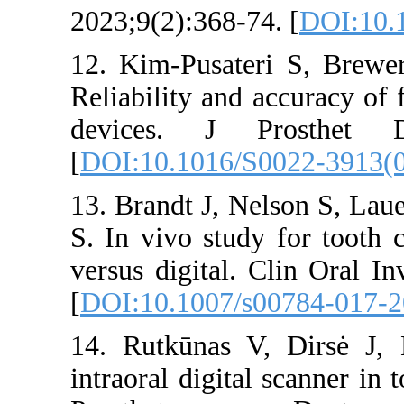
2023;9(2):368-74. 
12. Kim-Pusateri
Reliability and acc
devices. J Pros
[
DOI:10.1016/S002
13. Brandt J, Nels
S. In vivo study fo
versus digital. Cli
[
DOI:10.1007/s007
14. Rutkūnas V, D
intraoral digital sc