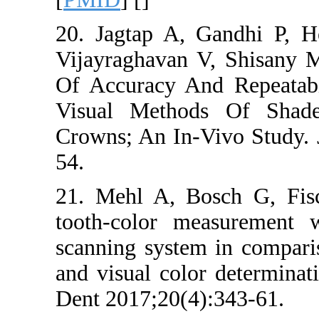
20. Jagtap A, Ga
Vijayraghavan V, 
Of Accuracy And R
Visual Methods 
Crowns; An In-Viv
54.
21. Mehl A, Bosc
tooth-color meas
scanning system in
and visual color d
Dent 2017;20(4):34