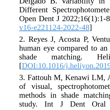
Delgado B. Variab
Different Spectro
Open Dent J 2022;1
v16-e221124-2022
2. Reyes J, Acosta
human eye compared
shade matching
[
DOI:10.1016/j.hel
3. Fattouh M, Ken
of visual, spectr
methods in shade
study. Int J Den