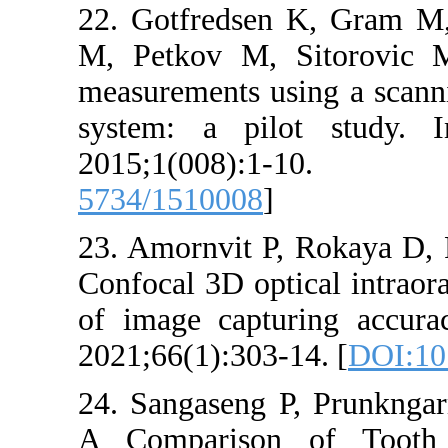
22. Gotfredsen K
M, Petkov M, Sit
measurements usin
system: a pilot
2015;1(008
5734/1510008
]
23. Amornvit P, R
Confocal 3D optica
of image capturi
2021;66(1):303-14.
24. Sangaseng P, 
A Comparison o