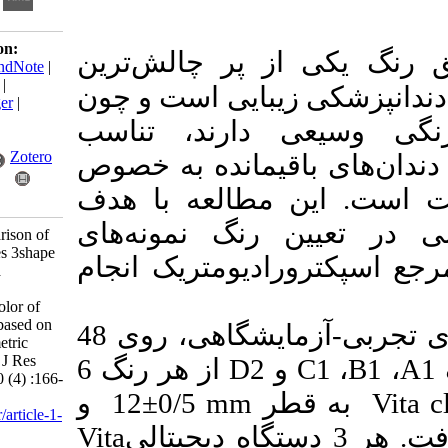
Download citation:
ی از پر چالش‌ترین
BibTeX
|
RIS
|
EndNote
|
Medlars
|
ProCite
|
کی زیبایی است و چون
Reference Manager
|
RefWorks
عی دارند، تناسب
Send citation to:
Mendeley
Zotero
 باقیمانده به خصوص
این مطالعه با هدف
RefWorks
ین رنگ نمونه‌های
Nahidi R. Comparison of
two digital devices 3shape
ورادیومتریک انجام
TRIOS3 and Vita
easyshade V in
determining the color of
ceramic samples based on
این مطالعه ی تجربی-آزمایشگاهی، روی 48
the spectroradiometric
reference system. J Res
از هر رنگ 6
D2
و
C1
Dent Sci 2023; 20 (4) :166-
0/5±12 و
mm
قطر
173
URL:
http://jrds.ir/article-1-
Vita
1445-fa.html