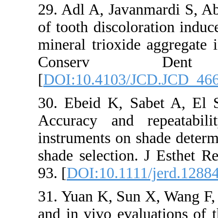
29. Adl A, Javanm
of tooth discolorat
mineral trioxide ag
Conserv De
[
DOI:10.4103/JCD
30. Ebeid K, Sabe
Accuracy and repe
instruments on sha
shade selection. J
93. [
DOI:10.1111/j
31. Yuan K, Sun X,
and in vivo evalua