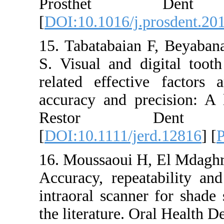
Prosthet De
[
DOI:10.1016/j.pro
15. Tabatabaian F,
S. Visual and digi
related effective
accuracy and preci
Restor Dent
[
DOI:10.1111/jerd
16. Moussaoui H, 
Accuracy, repeatabi
intraoral scanner f
the literature. Oral