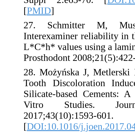
[
PMID
]
27. Schmitter 
Interexaminer relia
L*C*h* values using
Prosthodont 2008;2
28. Możyńska J, M
Tooth Discolorat
Silicate-based Ce
Vitro Studies
2017;43(10):1593-
[
DOI:10.1016/j.joe