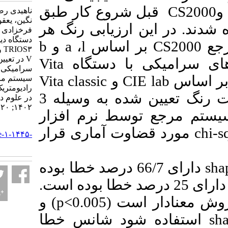
قبل شروع کار طبق
ناهیدی رضا، مشکسار
نگین، یعقوب نژاد لعیا،
 این ارزیابی رنگ هر
فرخزادی مریم. مقایسه دو
دستگاه دیجیتالی۳shape
b
و
a
،
l
بر اساس
C
TRIOS۳ و Vita easyshade
V در تعیین رنگ نمونه‌های
Vita
یکی با دستگاه
سرامیکی بر اساس
Vita classic
و
CIE la
سیستم مرجع اسپکترو
رادیومتریک. مجله تحقیق
تعیین رنگ شدند. میزان تفاوت رنگ تعیین شده به وسیله 3
در علوم دندانپزشکی.
۱۴۰۲; ۲۰ (۴) :۱۶۶-۱۷۳
جع توسط نرم افزار
URL:
 قضاوت آماری قرار
http://jrds.ir/article-۱-۱۴۴۵-
fa.html
دارای 66/7 درصد خطا بوده
ارای 25 درصد خطا بوده است
) و
p<0.005
ادار است
ده شود شانس خطا