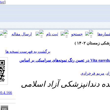
[ English ]
]
Archive
[
برگشت به فهرست نسخه ها
مقایسه دو دستگاه دیجیتالی3shape TRIOS3 و Vita easyshade V نمونه‌های سرامیکی بر اساس
زشکی آزاد اسلامی
10.61186/jrds.20.4.166