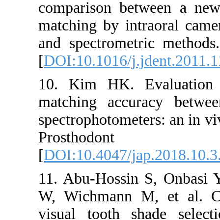
comparison betwe
matching by intrao
and spectrometric
[
DOI:10.1016/j.jde
10. Kim HK. Eval
matching accuracy
spectrophotometers:
Prosthodon
[
DOI:10.4047/jap.2
11. Abu-Hossin S, 
W, Wichmann M, e
visual tooth sha