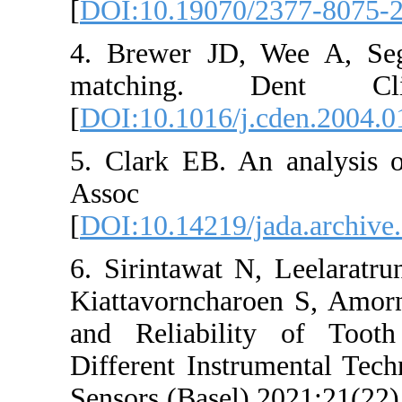
[
DOI:10.19070/23
4. Brewer JD, We
matching. Den
[
DOI:10.1016/j.cde
5. Clark EB. An a
Assoc 193
[
DOI:10.14219/jada
6. Sirintawat N, 
Kiattavorncharoen
and Reliability 
Different Instrume
Sensors (Basel) 20