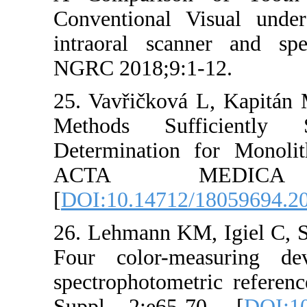
Conventional Visu
intraoral scanner
NGRC 2018;9:1-12
25. Vavřičková L,
Methods Suffic
Determination fo
ACTA MEDIC
[
DOI:10.14712/180
26. Lehmann KM, I
Four color-meas
spectrophotometri
Suppl 2:e65-70.