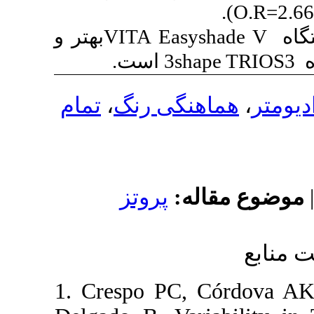
)
بهتر و
VITA Easysha
است.
3shape
تمام
،
ماهنگی رنگ
مقاله
پروتز
1. Crespo PC, Cór