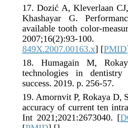
17. Dozić A, Kleve
Khashayar G. Pe
available tooth col
2007;16(2):
849X.2007.00163.
18. Humagain M,
technologies in d
success. 2019. p. 2
19. Amornvit P, R
accuracy of current
Int 2021;2021:267
[
PMID
] [
]