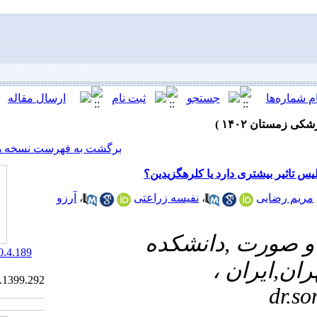
[ English ]
]
Archive
[
برگشت به فهرست نسخه ها
 کلرهگزیدین؟
آرزو
،
نفیسه زراعتی
نشکده
‎ 10.61186/jrds.20.4.189
Ethics code:
IR.IAU.DENTAL.REC.1399.292