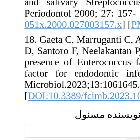
and salivary 
Periodontol 200
051x.2000.0270
18. Gaeta C, Ma
D, Santoro F, N
presence of Ent
factor for end
Microbiol.2023
[
DOI:10.3389/f
ئول