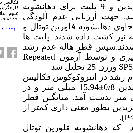
فکالیس تاثیر بیشتری دارد یا
هانشویه کلرهگزیدین و 9 پلیت برای دهانشویه
کلرهگزیدین؟. مجله تحقیق در
علوم دندانپزشکی. ۱۴۰۲; ۲۰ (۴)
ابی عدم آلودگی
:۱۸۹-۱۹۵
وی دهانشویه فلورین توتال و
URL:
http://jrds.ir/article-۱-۱۴۳۴-
ه شدند. پلیت ها
fa.html
ر هاله عدم رشد
Repeated
 آزمون
تروکوکوس فکالیس
در هنگام استفاده از کلرهگزیدین 0/8±15.94 میلی متر و در
متر بدست آمد. میانگین قطر
نی داری کمتر از
 فلورین توتال