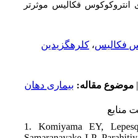
 فکالیس موثرتر
لرهگزیدین
له
بیماری دهان
1. Komiyama 
Samaranayake LP