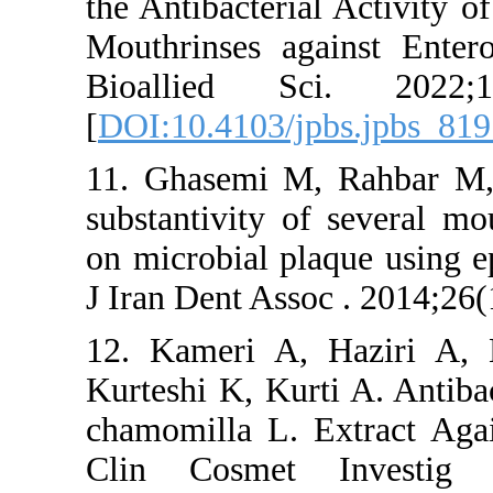
the Antibacteri
Mouthrinses ag
Bioallied Sc
[
DOI:10.4103/j
11. Ghasemi M
substantivity o
on microbial pl
J Iran Dent Ass
12. Kameri A,
Kurteshi K, Kurt
chamomilla L. E
Clin Cosmet 