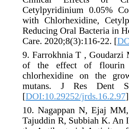
Cetylpyridini
with Chlorhexi
Reducing Oral B
Care. 2020;8(3)
9. Farrokhnia 
of the effect
chlorhexidine 
mutans. J Re
[
DOI:10.29252/j
10. Nagappan 
Tajuddin R, Sub