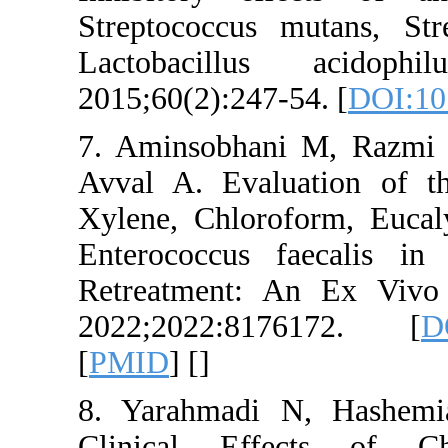
Streptococcus 
Lactobacill
2015;60(2):247-
7. Aminsobhan
Avval A. Evalu
Xylene, Chloro
Enterococcus 
Retreatment: 
2022;2022:81
[
PMID
] [
]
8. Yarahmadi 
Clinical Eff