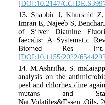
[
DOI:10.2147/
13. Shabbir J,
Imran E, Najeeb
of Silver Dia
faecalis: A Sy
Biomed Re
[
DOI:10.1155/2
14. M.Ashritha,
analysis on the
peel and chlorhe
mutans an
Nat.Volatiles&E