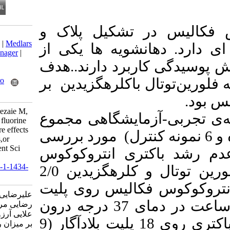
 تشکیل پلاک و
Download citation:
BibTeX
|
RIS
|
EndNote
|
Medlars
شویه ها یکی از
|
ProCite
|
Reference Manager
|
RefWorks
ربرد دارند..هدف
Send citation to:
 باکلرهگزیدین بر
Mendeley
Zotero
RefWorks
alirezae S, farokhnia T, rezaie M,
زمایشگاهی مجموع
zeraati N, alaee A. Does fluorine
total mouthwash has more effects
24 و گروه و 6 نمونه کنترل) مورد بررسی
on Enterococcus faecalis,or
chlorhexidine?. J Res Dent Sci
ری انتروکوکوس
2023; 20 (4) :189-195
URL:
http://jrds.ir/article-1-1434-
فکالیس بین دو دهانشویه فلورین توتال و کلرهگزیدین 2/0
fa.html
%کالیس روی پلیت
علیرضایی سمیه، فرخ نیا ترانه،
بلادآگار کشت داده شد و 24 ساعت در دمای 37 درجه درون
رضایی مریم، زراعتی نفیسه،
علایی آرزو. دهانشویه فلورین‌توتال
انکوباتور گذاشته شد. سپس باکتری روی 18 پلیت بلادآگار (9
بر میزان رشد انتروکوکوس