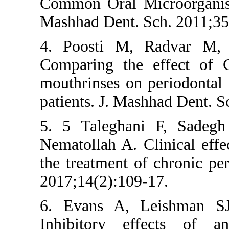
Common Oral Mi
Mashhad Dent. 
4. Poosti M,
Comparing the 
mouthrinses on 
patients. J. Ma
5. 5 Taleghan
Nematollah A. C
the treatment of
2017;14(2):109
6. Evans A, 
Inhibitory ef