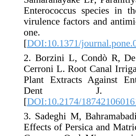
Enterococcus sp
virulence factor
one. 20
[
DOI:10.1371/j
2. Borzini L, 
Cerroni L. Root
Plant Extracts
Dent J. 
[
DOI:10.2174/
3. Sadeghi M, 
Effects of Pers