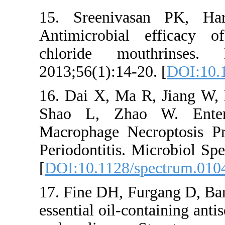
15. Sreeniva
Antimicrobial
chloride mou
2013;56(1):14-2
16. Dai X, Ma 
Shao L, Zhao 
Macrophage Nec
Periodontitis. 
[
DOI:10.1128/s
17. Fine DH, Fur
essential oil-co