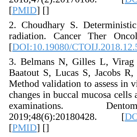
[
PMID
] [
]
2. Choudhary S
radiation. Ca
[
DOI:10.19080
3. Belmans N, 
Baatout S, Luc
Method validati
changes in buc
examinati
2019;48(6):
[
PMID
] [
]