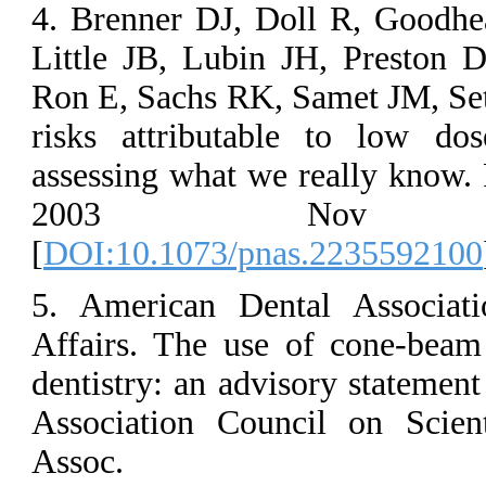
4. Brenner DJ,
Little JB, Lub
Ron E, Sachs R
risks attribut
assessing what
2003 No
[
DOI:10.1073/
5. American D
Affairs. The 
dentistry: an a
Association C
Assoc. 