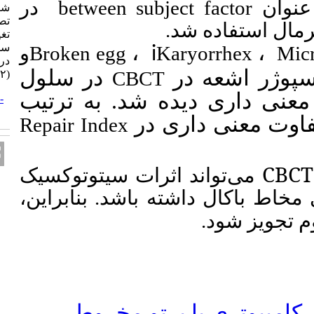
در
between sub
شیرین. بررسی تأثیر اشعه X در
تصویربرداری CBCT بر میزان
تغییرات هسته ای و Repair Index
،
سلولهای مخاط باکال. مجله تحقیق
و
Broken egg
i
در علوم دندانپزشکی. ۱۴۰۳; ۲۱
در سلول
CBC
(۲) :۱۰۷-۱۱۵
 شد. به ترتیب
URL:
http://jrds.ir/article-۱-۱۴۳۳-
fa.html
) ر
Repair Index
رات سیتوتوکسیک
 باشد. بنابراین
،
رتو مخروطی