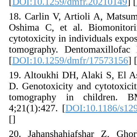
[
DOI:10.1259/
18. Carlin V, 
Oshima C, et
cytotoxicity in
tomography. De
[
DOI:10.1259/
19. Altoukhi D
D. Genotoxicit
tomography 
4;21(1):427. [
D
[
]
20. Jahanshah