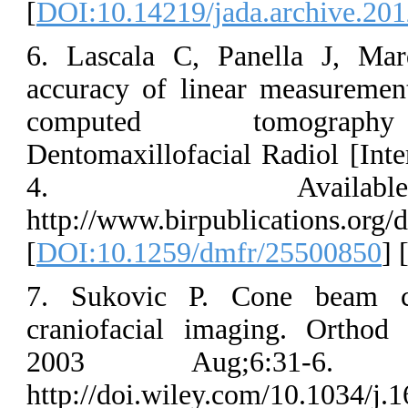
[
DOI:10.14219/
6. Lascala C,
accuracy of li
computed 
Dentomaxillofac
4. A
http://www.bir
[
DOI:10.1259/
7. Sukovic P
craniofacial i
2003 Aug
http://doi.wile