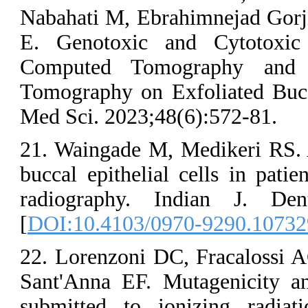
Nabahati M, Eb
E. Genotoxic
Computed Tom
Tomography on 
Med Sci. 2023;
21. Waingade M
buccal epitheli
radiography.
[
DOI:10.4103/
22. Lorenzoni 
Sant'Anna EF. 
submitted to 