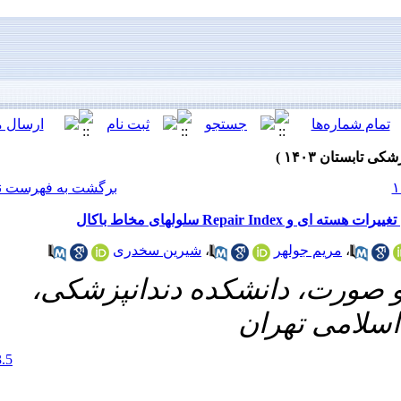
[ English ]
]
Archive
[
برگشت به فهرست نسخه ها
شیرین سخدری
ده دندانپزشکی
‎ 10.61186/jrds.21.2.107
20.1001.1.20084676.1403.21.2.3.5
Ethics code:
IRCT20220418054582N1