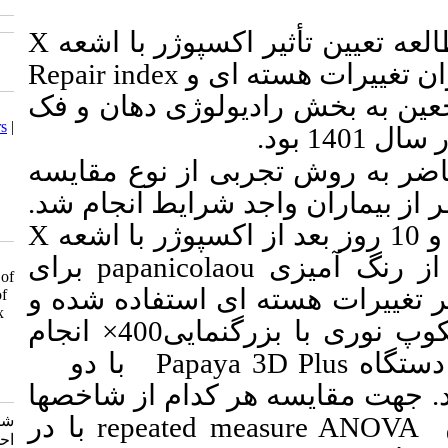
X
کسپوژر با اشعه
Repair index
ای و
ولوژی دهان و فک
Download citation:
BibTeX
|
RIS
|
EndNote
|
Medlars
|
ProCite
|
Reference Manager
|
RefWorks
 از نوع مقایسه
Send citation to:
 بیماران واجد شرایط انجام شد
Mendeley
Zotero
RefWorks
X
shahmohammadi P, talaeipor A,
برای
papanicola
jolehar M, sakhdari S. The effect of
 استفاده شده و
X-rays in CBCT on the amount of
nuclear changes and Repair Index
مشاهده نمونه ها با میکروسکوپ نوری با بزرگنمایی400× انجام
in the buccal mucosa. J Res Dent
Sci 2024; 21 (2) :107-115
با دو
Papay
URL:
http://jrds.ir/article-1-1433-
fa.html
دام از شاخص­ها
با در
repeated 
شاه محمدی پریسا، طلائی پور
احمدرضا، جولهر مریم، سخدری