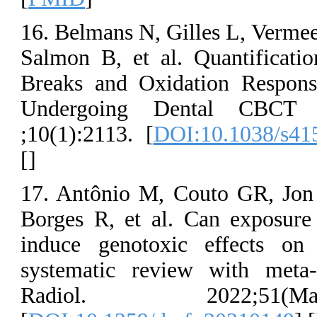
16. Belmans N, 
Salmon B, et 
Breaks and Ox
Undergoing 
;10(1):2113. [
D
[
]
17. Antônio M
Borges R, et a
induce genoto
systematic rev
Radiol. 