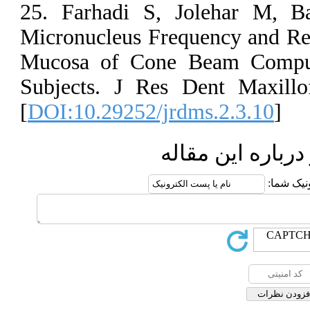
25. Farhadi S
Micronucleus F
Mucosa of Co
Subjects. J Re
[
DOI:10.29252/