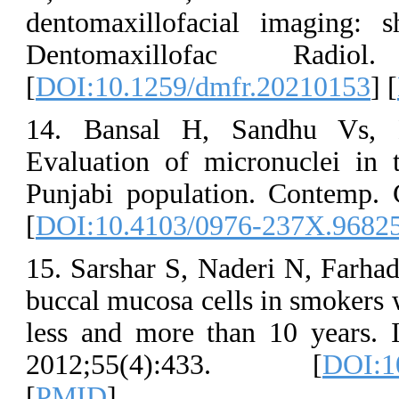
dentomaxillof
Dentomaxill
[
DOI:10.1259/
14. Bansal H
Evaluation of 
Punjabi popula
[
DOI:10.4103/
15. Sarshar S, 
buccal mucosa c
less and more 
2012;55(4)
[
PMID
]