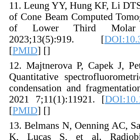
11. Leung YY, 
of Cone Beam 
of Lower Th
2023;13(5):
[
PMID
] [
]
12. Majtnerova
Quantitative s
condensation a
2021 7;11(1):
[
PMID
] [
]
13. Belmans N,
K, Lucas S, e