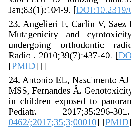
Jan;83(1):104-9
23. Angelieri 
Mutagenicity 
undergoing or
Radiol. 2010;39
[
PMID
] [
]
24. Antonio EL
MSS, Fernandes 
in children ex
Pediatr. 2
0462/;2017;35;