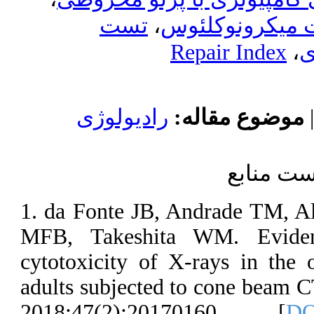
تست
،
ادیولوژی
1. da Fonte JB
MFB, Takeshi
cytotoxicity o
adults subjecte
2018;47(2):