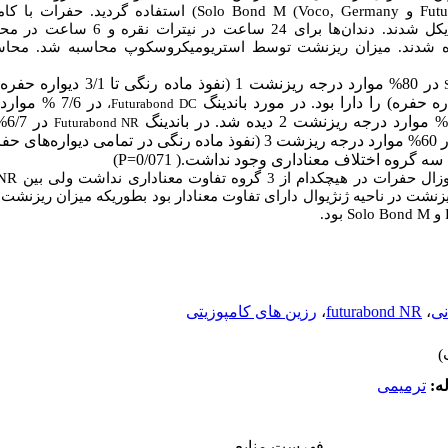
استفاده گردید. حفرات با کامپ
Solo Bond M (Voco, Germany
و
Fut
ترمیم شده و نمونه‌ها ترموسایکل شدند. دندان.
داده شدند. میزان ریزنشت توسط استریومیکروسکوپ محاسبه شد. محاسب
در 7/6 % ،
،
Futurabond DC
در
Futurabond NR
های حفر
)
P
سه گروه اختلاف معنا‌داری وجود نداشت.( 0/071
 NR
دام از 3 گروه تفاوت معناداری نداشت ولی بین
، شت در ناحیه ژنژیوال دارای تفاوت معنادار بود بطوریکه میزان ریزنشت
بود.
Solo Bond M
و
رزین های کامپوزیتی
،
futurabond NR
،
نی
له
ترمیمی
فهرست منابع