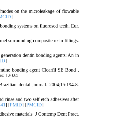
s/modes on the microleakage of flowable
مجله تحقیق در علوم
MCID
]
دندانپزشکی در آخرین
bonding systems on fluorosed teeth. Eur.
گزارش
پایگاه ISC
دارای
میانگین ضریب تاثیر0.223
در رشته دندانپزشکی می
l surrounding composite resin fillings.
باشد.
 generation dentin bonding agents: An in
ID
]
entine bonding agent Clearfil SE Bond ,
is: 12024
azilian dental journal. 2004;15:194-8.
d rinse and two self-etch adhesives after
841
] [
PMID
] [
PMCID
]
dhesive materials. J Contemp Dent Pract.