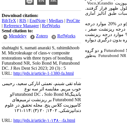
Voco,
)
Grandio
) وزیت
) ‌ها برای 24 ساعت در نیترات نقره و 6 ساعت در محلول ظهور قرار گرفتند
ات طبق آنالیز آماری
Download citation:
BibTeX
|
RIS
|
EndNote
|
Medlars
|
ProCite
در 80% موارد درجه ریزنشت 1 (نفوذ ماده رنگی تا 3/1 دیواره حفره)و در %20 موارد درجه
|
Reference Manager
|
RefWorks
 موارد درجه ریزنشت صفر
Send citation to:
 6/7% موارد درجه ریزنشت
Mendeley
Zotero
RefWorks
ه بدون درگیری دیواره
shahtaghi S, namati anaraki S, rahimikhoob
و دو گروه
Futurabond
M. Microleakage of class-v composite
به‌طور
Futurabond NR
restorations with three types of bonding
Futurabond NR, Solo Bond M, Futurabond
DC. J Res Dent Sci 2023; 20 (3) : 5
URL:
http://jrds.ir/article-1-1380-fa.html
شاه تقی شبنم، نعمتی انارکی سعید، رحیمی
خوب مریم. مقایسه اثر سه نوع
باندینگFuturabond DC ، Solo Bond Mو
Futurabond NR بر ریزنشت ترمیم‌های
کامپوزیت کلاس پنج. مجله تحقیق در علوم
دندانپزشکی. ۱۴۰۲; ۲۰ (۳) :۱۱۴-۱۲۱
URL:
http://jrds.ir/article-۱-۱۳۸۰-fa.html