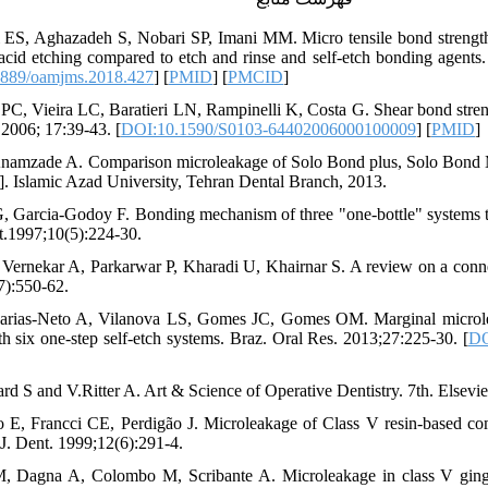
i ES, Aghazadeh S, Nobari SP, Imani MM. Micro tensile bond strength
acid etching compared to etch and rinse and self-etch bonding agent
889/oamjms.2018.427
] [
PMID
] [
PMCID
]
C, Vieira LC, Baratieri LN, Rampinelli K, Costa G. Shear bond stren
 2006; 17:39-43. [
DOI:10.1590/S0103-64402006000100009
] [
PMID
]
Anamzade A. Comparison microleakage of Solo Bond plus, Solo Bond
on]. Islamic Azad University, Tehran Dental Branch, 2013.
G, Garcia-Godoy F. Bonding mechanism of three "one-bottle" systems 
t.1997;10(5):224-30.
 Vernekar A, Parkarwar P, Kharadi U, Khairnar S. A review on a conn
7):550-62.
arias-Neto A, Vilanova LS, Gomes JC, Gomes OM. Marginal microlea
th six one-step self-etch systems. Braz. Oral Res. 2013;27:225-30. [
DO
S and V.Ritter A. Art & Science of Operative Dentistry. 7th. Elsevier
 E, Francci CE, Perdigão J. Microleakage of Class V resin-based comp
J. Dent. 1999;12(6):291-4.
, Dagna A, Colombo M, Scribante A. Microleakage in class V gingiv