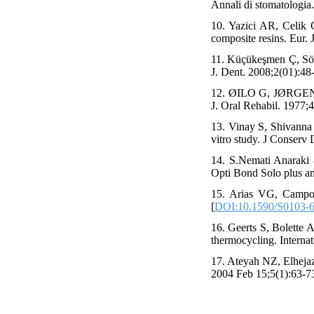
Annali di stomatologia
10. Yazici AR, Celik 
composite resins. Eur. 
11. Küçükeşmen Ç, Sönm
J. Dent. 2008;2(01):48-
12. ØILO G, JØRGENSEN
J. Oral Rehabil. 1977;4
13. Vinay S, Shivanna 
vitro study. J Conserv 
14. S.Nemati Anaraki 
Opti Bond Solo plus an
15. Arias VG, Campos 
[
DOI:10.1590/S0103-
16. Geerts S, Bolette A
thermocycling. Internat
17. Ateyah NZ, Elhejaz
2004 Feb 15;5(1):63-73