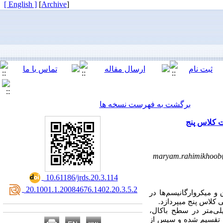
[ English ]
]
Archive
[
برگشت به فهرست نسخه ها
maryam.rahimikhoo
‎ 10.61186/jrds.20.3.114
‎ 20.1001.1.20084676.1402.20.3.5.2
و میکروارگانیسم‌ها در
ی کلاس پنج میپردازد
ورت تجربی بر روی 45 دندان انجام گرفت. حفرات کلاس پنج به ابعاد 2×3×2 میلی‌متر در سطح باکال
اکلوزال در مینا و مارژین جینجیوال در سمان باشد، تراش داده شدند. نمونه‌ها به 3 گروه 15‌تایی تقسیم شده و سپس از