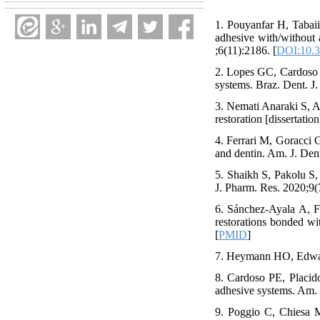
1. Pouyanfar H, Tabai
adhesive with/without 
;6(11):2186. [
DOI:10.3
2. Lopes GC, Cardoso P
systems. Braz. Dent. J.
3. Nemati Anaraki S, 
restoration [dissertati
4. Ferrari M, Goracci 
and dentin. Am. J. Den
5. Shaikh S, Pakolu S,
J. Pharm. Res. 2020;9(
6. Sánchez-Ayala A, F
restorations bonded wi
[
PMID
]
7. Heymann HO, Edward 
8. Cardoso PE, Placido
adhesive systems. Am. 
9. Poggio C, Chiesa M