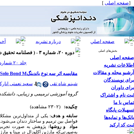
]
صفحه اصلی
[
بخش‌های اصلی
دوره ۲۰، شماره ۳ - ( فصلنامه تحقیق در علوم دندانپزشکی پاییز ۱۴۰۲ )
صفحه اصلی
جلد ۲۰ شماره ۳ صفحات ۱۲۱-۱۱۴
اطلاعات نشریه
آرشیو مجله و مقالات
مقایسه اثر سه نوع باندینگFuturabond DC ، Solo Bond Mو Futurabond NR بر ریزنشت ترمیم‌های کامپوزیت کلاس پنج
برای نویسندگان
سعید نعمتی انارک
،
شبنم شاه تقی
برای داوران
گروه آموزشی ترمیمی و زیبایی، دانشکد ،
ثبت نام و اشتراک
تماس با ما
چکیده:
(۲۳۰۲ مشاهده)
تسهیلات پایگاه
یکی از متداول‌ترین مشکلا
:
سابقه و هدف
بانک‌ها و نمایه‌ها
فواصل بین ترمیم و ساختار دندان می‌شود..
ثبت کد ارکید
:
مواد و روشها