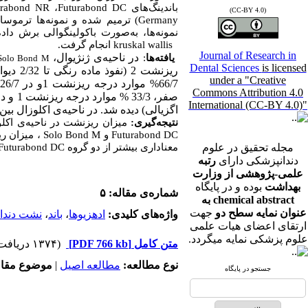
urabond NR
،
Futurabond DC
باندینگ‌های
(CC-BY 4.0)
Germany
نمونه‌ها، به‌صورت باکولینگوالی برش 
انجام گرفت.
kruskal wallis
Journal of Research in
در ناحیه‌ی ژنژیوال،
:
یافته‌ها
Solo Bond M
Dental Sciences
is licensed
ریزنشت 2 (نفوذ ماده رنگی تا 2/32 دیواره حفره) را دارا بود. در مورد باندینگ
under a "Creative
66/7% موارد درجه ریزنشت 1و در 26/7% موارد درجه ریزنشت 2 دیده شد. در باندینگ
Commons Attribution 4.0
صفر، 33/3 % موارد درجه ریزنشت 1 و در 60% موارد درجه ریزشت 3 (نفوذ ماده رنگی در تمامی دیواره
International (CC-BY 4.0)"
اگزیالی) دیده شد. در ناحیه‌ی اکلوزال بین =
نتیجه‌گیری:
میزان ریزنشت در ناحیه‌ی اکلوزال حفرات در هیچک
میزان ریزن
Solo Bond M
و
Futurabond DC
Futurabond DC
معناداری بیشتر از دو گروه
مجله تحقیق در علوم
دندانپزشکی دارای
رتبه
علمی-پژوهشی از وزارت
بهداشت
بوده و در پایگاه
شماره‌ی مقاله: ۵
chemical abstract به
عنوان نمایه سطح دو
جهت
نشت دندا
،
باند
،
ادهزیوها
واژه‌های کلیدی:
ارتقای اعضای هیات علمی
علوم پزشکی نمایه میگردد.
(۱۳۷۴ دریافت)
[PDF 766 kb]
متن کامل
موضوع مقا:
|
مطالعه اصیل
نوع مطالعه:
جستجو در پایگاه