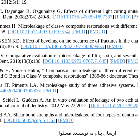
. 2012;3(1):19.
C, Dayangac B, Ozgunaltay G. Effects of different light curing unit
J. Dent. 2008;2(04):240-6. [
DOI:10.1055/s-0039-1697387
] [
PMID
] [
P
ez H. Microleakage of class-v composite restorations with different 
58. [
DOI:10.1055/s-0039-1697354
] [
PMID
] [
PMCID
]
 KD. Effect of beveling on the occurrence of fractures in the ename
(4):305-9. [
DOI:10.1111/j.1365-2842.1977.tb00996.x
] [
PMID
]
V. Comparative evaluation of microleakage of fifth, sixth, and seventh
Dent. 2010;13(3):136. [
DOI:10.4103/0972-0707.71645
] [
PMID
] [
PMC
& H. Yousefi Fakhr, " Comparison microleakage of three different d
d G Bond in Class V composite restorations" 1385-86 ; doctorate Thes
IT, Pimenta LA. Microleakage study of three adhesive systems. Br
64402004000300006
] [
PMID
]
, Seidel L, Guéders A. An in vitro evaluation of leakage of two etch an
ional journal of dentistry. 2012 May 22;2012. [
DOI:10.1155/2012/852
i AA. Shear bond strengths and microleakage of four types of dentin a
. [
DOI:10.5005/jcdp-5-1-63
] [
PMID
]
ارسال پیام به نویسنده مسئول