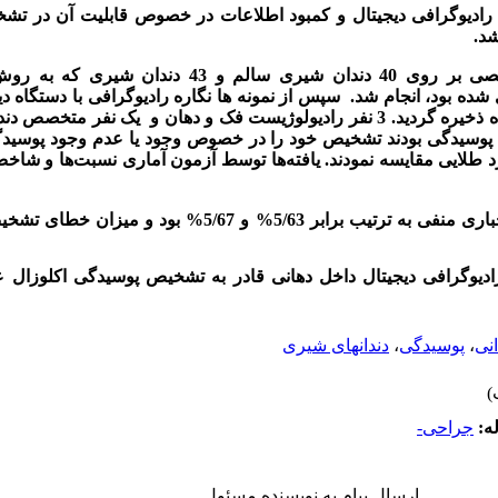
د رادیوگرافی دیجیتال و کمبود اطلاعات در خصوص قابلیت آن در تش
شد.
مواد و روش‌ها: ‌تحقیق به روش تشخیصی بر روی 40 دندان شیری 
شده بود، انجام شد.
سپس از نمونه ها نگاره رادیوگرافی با دستگاه دی
نفر رادیولوژیست فک و دهان و
یک نفر متخصص دندا
ت پوسیدگی بودند تشخیص خود را در خصوص وجود یا عدم وجود پوسید
 طلایی مقایسه نمودند. یافته‌ها توسط آزمون آماری نسبت‌ها و شاخص
یافته‌ها: ارزش اخباری مثبت و ارزش اخباری منفی به ترتیب برابر /63
یوگرافی دیجیتال داخل دهانی قادر به تشخیص پوسیدگی اکلوزال ع
انی
،
پوسیدگی
،
دندانهای شیری
ه:
جراحی-
ارسال پیام به نویسنده مسئول