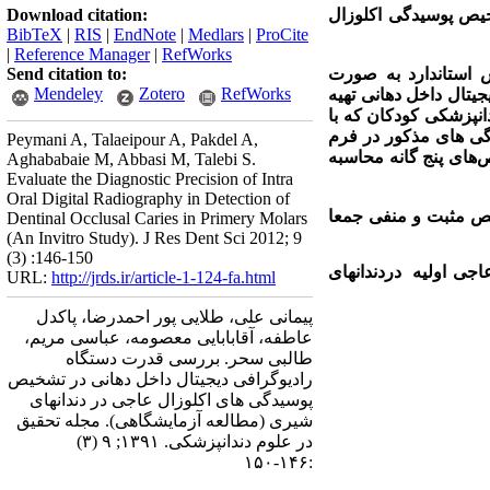
خیص پوسیدگی اکلوزال
Download citation:
BibTeX
|
RIS
|
EndNote
|
Medlars
|
ProCite
|
Reference Manager
|
RefWorks
سالم و 43 دندان شیری که به روش استاندارد به صورت
Send citation to:
Mendeley
Zotero
RefWorks
جیتال داخل دهانی تهیه
نپزشکی کودکان که با
گی های مذکور در فرم
Peymani A, Talaeipour A, Pakdel A,
‌های پنج گانه محاسبه
Aghababaie M, Abbasi M, Talebi S.
Evaluate the Diagnostic Precision of Intra
Oral Digital Radiography in Detection of
5% و 5/67% بود و میزان خطای تشخیص مثبت و منفی جمعا
Dentinal Occlusal Caries in Primery Molars
(An Invitro Study). J Res Dent Sci 2012; 9
(3) :146-150
اجی اولیه
دردندانهای
URL:
http://jrds.ir/article-1-124-fa.html
پیمانی علی، طلایی پور احمدرضا، پاکدل
عاطفه، آقابابایی معصومه، عباسی مریم،
طالبی سحر. بررسی قدرت دستگاه
رادیوگرافی دیجیتال داخل دهانی در تشخیص
پوسیدگی های اکلوزال عاجی در دندانهای
شیری (مطالعه آزمایشگاهی). مجله تحقیق
در علوم دندانپزشکی. ۱۳۹۱; ۹ (۳)
:۱۴۶-۱۵۰