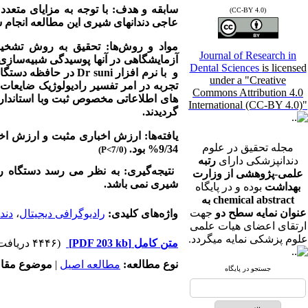
سابقه و هدف: با توجه به مزایای متعد
(CC-BY 4.0)
عاجی دندانهای شیری این مطالعه انجام 
Journal of Research in
آزمایشگاهی در آنها پوسیدگی شبیه‌سازی 
Dental Sciences
is licensed
و
با نرم افزار
Dr suni
در حافظه دستگاه ذخیره گردید. 3 
under a "Creative
تجربه در امر تفسیر رادیولوژیک ضایعا
Commons Attribution 4.0
های اطلاعاتی مخصوص ثبت وبا استاندارد
International (CC-BY 4.0)"
گردیدند.
مجله تحقیق در علوم
9/34% بود.
)
P<
(7/0
دندانپزشکی دارای
رتبه
نتیجه‌گیری:
به نظر می رسد دستگاه راد
علمی-پژوهشی از وزارت
شیری نمی باشد.
بهداشت
بوده و در پایگاه
chemical abstract به
عنوان نمایه سطح دو
جهت
واژه‌های کلیدی:
رادیوگرافی دیجیتال
،
دند
ارتقای اعضای هیات علمی
علوم پزشکی نمایه میگردد.
متن کامل
[PDF 203 kb]
(۴۴۴۶ دریافت)
نوع مطالعه:
مطالعه اصیل
|
موضوع مقال
جستجو در پایگاه