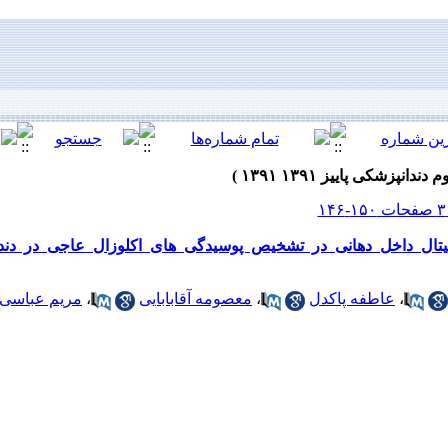
تال داخل دهانی در تشخیص پوسیدگی های اکلوزال عاجی در دند
،
عاطفه پاکدل
،
معصومه آقابابایی
،
مریم عباسی