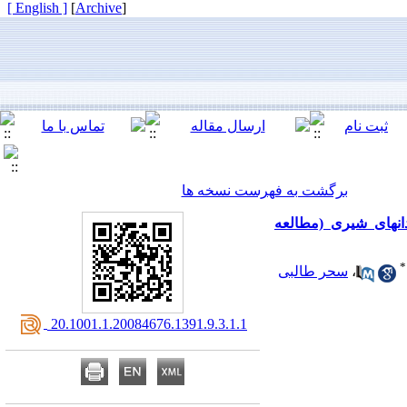
[ English ]
]
Archive
[
برگشت به فهرست نسخه ها
انهای شیری (مطالعه
*
،
سحر طالبی
‎ 20.1001.1.20084676.1391.9.3.1.1