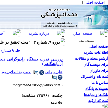
[
صفحه اصلی
]
بخش‌های اصلی
دوره ۹، شماره ۳ - ( مجله تحقیق در علوم دندانپزشکی پاییز ۱۳۹۱ ۱۳۹۱ )
صفحه اصلی
جلد ۹ شماره ۳ صفحات ۱۵۰-۱۴۶
اطلاعات نشریه
آرشیو مجله و مقالات
بررسی قدرت دستگاه رادیوگرافی دیجی
آزمایشگاهی)
برای نویسندگان
برای داوران
علی پیمانی
،
احمدرضا طلایی پور
ثبت نام و اشتراک
تماس با ما
maryamaba ssi56@yahoo.com
،
تسهیلات پایگاه
بانک‌ها و نمایه‌ها
چکیده:
(۲۳۵۹۶ مشاهده)
ثبت کد ارکید
خلاصه: