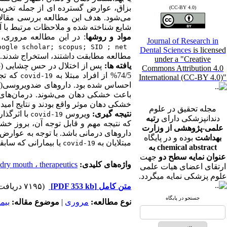
(CC-BY 4.0)
می‌شود. هدف این مطالعه بررسی مقالات  مرتبط با شیوع خشکی دهان در بیماران مبتلا به 
شایع شناخته شده و ملاحظات مرتبط با آن، بررسی و مقایسه د
مواد و روشها
: در این مطالعه مروری، با 
Journal of Research in
oogle scholar; scopus; SID ; net 
Dental Sciences
is licensed
مطالعه‌ مطابقت داشتند، استخراج شدند. 
under a "Creative
یافته ها:
 پس از اختلال در حس چشایی (59/5%)، خشکی دهان (45/9%) ، یکی از شایع‌ترین عوارض ناشی از ابتلا به 
Commons Attribution 4.0
74/5% از افراد مبتلا به 
covid-19
International (CC-BY 4.0)"
احساس شده بود. داروهای ضدویروسی(رمدیسویر و ریتوناویر) و 
خشکی دهان موثر واقع بودند و نتایج امیدو
مجله تحقیق در علوم
نتیجه گیری: 
ویروس 
 با اثرگذ
covid-19
دندانپزشکی دارای
رتبه
که نتیجه مهم و قابل توجه آن، بروز خشکی دهان می‌ب
علمی-پژوهشی از وزارت
بهداشت
بوده و در پایگاه
مبتلایان به 
 یا بیمارانی که سابقه ابتلا به 
covid-19
chemical abstract به
عنوان نمایه سطح دو
جهت
واژه‌های کلیدی:
ry mouth ، therapeutics
ارتقای اعضای هیات علمی
علوم پزشکی نمایه میگردد.
متن کامل
[PDF 353 kb]
(۷۱۹۵ دریافت)
جستجو در پایگاه
نوع مطالعه:
مروری
|
موضوع مقاله:
بیم