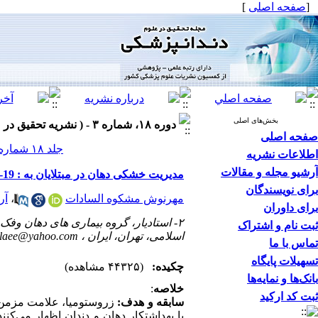
[
صفحه اصلی
]
بخش‌های اصلی
دوره ۱۸، شماره ۳ - ( نشریه تحقیق در علوم دندانپزشکی پاییز ۱۴۰۰ )
صفحه اصلی
جلد ۱۸ شماره ۳ صفحات ۲۴۰-۲۲۸
اطلاعات نشریه
آرشیو مجله و مقالات
مدیریت خشکی دهان در مبتلایان به : Covid-19مروری بر مقالات
برای نویسندگان
مهرنوش مشکوه السادات
،
آر
برای داوران
۲- استادیار، گروه بیماری های دهان و
ثبت نام و اشتراک
اسلامی، تهران، ایران ،
alaee@yahoo.com
تماس با ما
تسهیلات پایگاه
چکیده:
(۴۴۳۲۵ مشاهده)
بانک‌ها و نمایه‌ها
خلاصه
:
ثبت کد ارکید
سابقه و هدف: