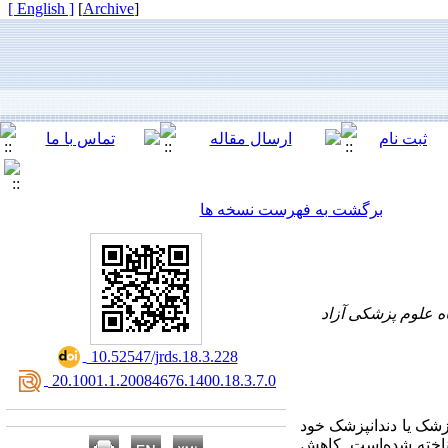
[ English ]
]
Archive
[
برگشت به فهرست نسخه ها
ه علوم پزشکی آزاد
‎ 10.52547/jrds.18.3.228
‎ 20.1001.1.20084676.1400.18.3.7.0
 زروستومیا، علامت مزمن و شایعی از خشکی دهان است که بسیاری از بیماران در مراجعه به پزشک یا دندانپزشک خود 
یا بهداشتکار دهان‌ و دندان اظهار می‌کنند. با فراگیر شدن ویروس کرونا، اتیولوژی جدیدی برای این عارضه شناخته شده‌است. کاهش 