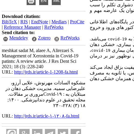
بزاق، عوارض گسترده ای از جمله تخریب و آسیب مخاط دهان و حلق، کاهش حس چشایی، اختلال در بلع و دشواری تکلم را سبب 
 به عنوان یک عارضه مهم و 
Download citation:
 پایگاه‌های اطلاعاتی 
ProCite
|
Medlars
|
EndNote
|
RIS
|
BibTeX
|
Reference Manager
|
RefWorks
مقاله  منتشر شده در بازه‌ زمانی 2016 تا 2021  که با فاکتور های ورود و خروج 
Send citation to:
Mendeley
Zotero
RefWorks
 می‌باشد. 
covid-19
 که تجربه‌ی خشکی دهان نیز داشتند، بیان کردند که قبل از تشخیص قطعی بیماری، خشکی دهان 
، 
meshkat sadat M, alaee A, Alirezaei S.
covid-19
باعث خشکی دهان می‌شوند. درمان‌های خشکی دهان طیف گسترده و کارائی‌های متفاوتی دارند. درمان های نوظهور نیز بر درمان 
Management of Xerostomia in Covid-19
patints: A review article. J Res Dent Sci
2021; 18 (3) :228-240
یفیت بزاق ایجاد می
کند 
URL:
http://jrds.ir/article-1-1208-fa.html
تواند ثانویه به فعالیت‌های تخریبی ویروس، یا ثانویه به مصرف 
داروهای درمانی باشد. با توجه به عوارض گسترده خشکی دهان بر کیفیت زندگی بیماران، اقدام و توجه به درمان همزمان خشکی دهان 
مشکوه السادات مهرنوش، علایی آرزو،
علیرضایی سمیه. مدیریت خشکی دهان در
مبتلایان به : Covid-۱۹مروری بر مقالات.
مجله تحقیق در علوم دندانپزشکی. ۱۴۰۰;
۱۸ (۳) :۲۲۸-۲۴۰
URL:
http://jrds.ir/article-۱-۱۲۰۸-fa.html