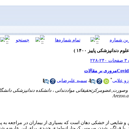
*
زو علایی
،
سمیه علیرضایی
فک وصورت,عضومرکزتحقیقاتی مواددندانی ، دانشکده دندانپزشکی دانشگا
Arezoo.