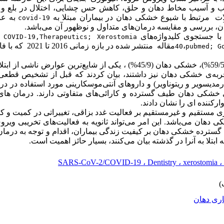
covid-19
رمان‌های متداول و نوظهور آن می‌باشد. 
جستجوی کلیدواژه‌های 
 در
COVID-19,Therapeutics; Xerostomia
،
40
pubmed; G
داروهای آنتی‌موسکارینی مورد استفاده در درمان بیماری 
ارکننده ای را نشان دادند.
اری مستقیم و غیرمستقیم بر فعالیت غدد بزاقی، تغییراتی در کمیت و ک
اشد. این امر می
آنرا در گذشته بیان می‌کنند، بسیار حائز اهمیت است.
SARS-CoV-2/COVID-19 ، Dentistry ، xerostomia ، d
اری دهان