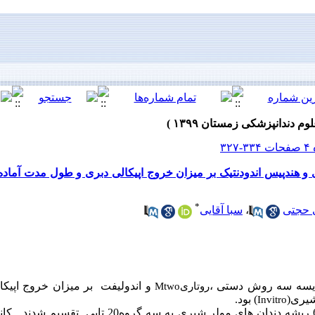
 هندپیس اندودنتیک بر میزان خروج اپیکالی دبری و طول مدت آماده 
*
 حجتی
،
سبا آقایی
ایسه سه روش دستی ،
و اندولیفت بر میزان خروج اپیکا
روتاری
Mtwo
شیری(
) بود.
Invitro
: در این مطالعه تجربی 60 ریشه دندان های مولر شیری به