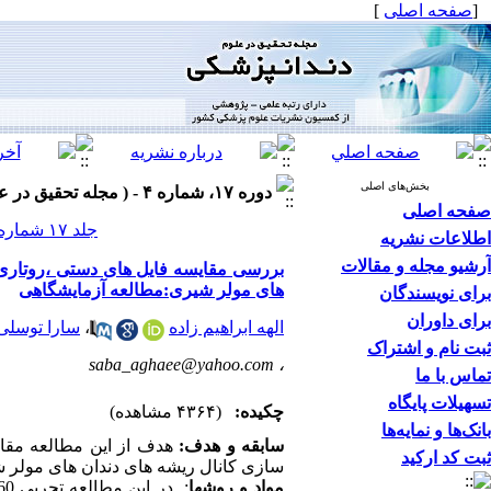
[
صفحه اصلی
]
بخش‌های اصلی
دوره ۱۷، شماره ۴ - ( مجله تحقیق در علوم دندانپزشکی زمستان ۱۳۹۹ )
صفحه اصلی
جلد ۱۷ شماره ۴ صفحات ۳۳۴-۳۲۷
اطلاعات نشریه
آرشیو مجله و مقالات
بررسی مقایسه فایل های دستی ،روتاری و
های مولر شیری:مطالعه آزمایشگاهی
برای نویسندگان
برای داوران
الهه ابراهیم زاده
،
سارا توسلی
ثبت نام و اشتراک
saba_aghaee@yahoo.com
،
تماس با ما
تسهیلات پایگاه
چکیده:
(۴۳۶۴ مشاهده)
بانک‌ها و نمایه‌ها
سابقه و هدف:
هدف از این مطالعه مق
ثبت کد ارکید
سازی کانال ریشه های دندان های مولر 
مواد و روشها