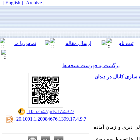
[ English ]
]
Archive
[
برگشت به فهرست نسخه ها
سازی کانال در دندان
‎ 10.52547/jrds.17.4.327
‎ 20.1001.1.20084676.1399.17.4.9.7
لی دبری و زمان آماده
 سه گروه20 تایی تقسیم شدند . کانال ها توسط سه روش