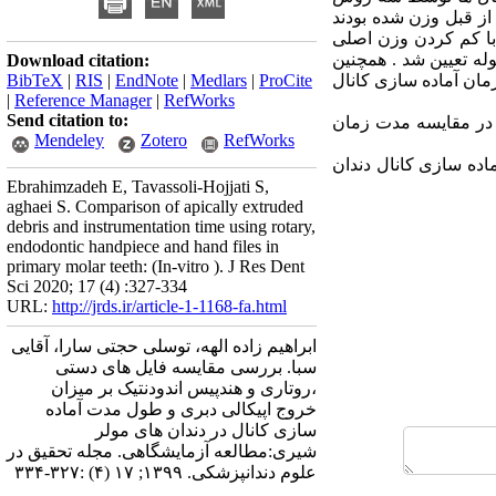
از قبل وزن شده بودند
ه سانتی گراد و به مدت 5 روز نگهداری شدند. با کم کردن وزن اصلی
ه تعیین شد . همچنین
Download citation:
مان آماده سازی کانال
ProCite
|
Medlars
|
EndNote
|
RIS
|
BibTeX
|
Reference Manager
|
RefWorks
Send citation to:
در مقایسه مدت زمان
Mendeley
Zotero
RefWorks
ده سازی کانال دندان
Ebrahimzadeh E, Tavassoli-Hojjati S,
aghaei S. Comparison of apically extruded
debris and instrumentation time using rotary,
endodontic handpiece and hand files in
primary molar teeth: (In-vitro ). J Res Dent
Sci 2020; 17 (4) :327-334
URL:
http://jrds.ir/article-1-1168-fa.html
ابراهیم زاده الهه، توسلی حجتی سارا، آقایی
سبا. بررسی مقایسه فایل های دستی
،روتاری و هندپیس اندودنتیک بر میزان
خروج اپیکالی دبری و طول مدت آماده
سازی کانال در دندان های مولر
شیری:مطالعه آزمایشگاهی. مجله تحقیق در
علوم دندانپزشکی. ۱۳۹۹; ۱۷ (۴) :۳۲۷-۳۳۴