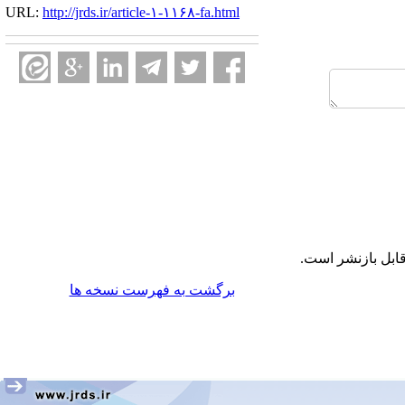
URL:
http://jrds.ir/article-۱-۱۱۶۸-fa.html
ابل بازنشر است.
برگشت به فهرست نسخه ها