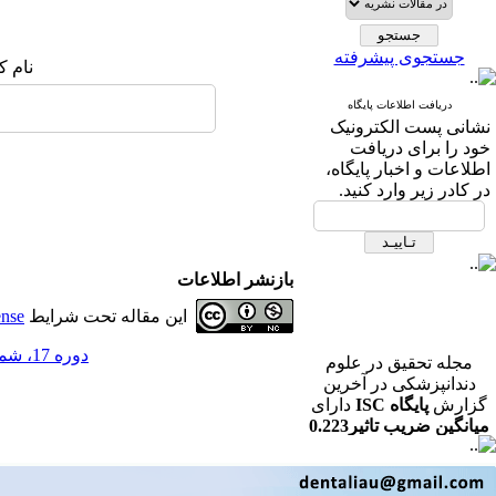
جستجوی پیشرفته
نام ک
دریافت اطلاعات پایگاه
نشانی پست الکترونیک
خود را برای دریافت
اطلاعات و اخبار پایگاه،
در کادر زیر وارد کنید.
بازنشر اطلاعات
این مقاله تحت شرایط
ense
دوره 17، شماره 4 - ( مجله تحقیق در علوم دندانپزشکی زمستان 1399 )
مجله تحقیق در علوم
دندانپزشکی در آخرین
گزارش
پایگاه ISC
دارای
میانگین ضریب تاثیر0.223
در رشته دندانپزشکی می
باشد.