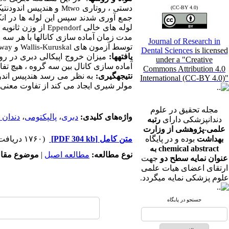
دستی ، روتاری
و هندپیس اندودنتی
Mtwo
(CC-BY 4.0)
لوله های خالی
از وزن ثانویه
Eppendorf
مدت زمان آماده سازی کانالها با هر سه 
Journal of Research in
توسط آزمون های
-
و
way
Wallis
Kuruskal
Dental Sciences
is licensed
یافته­ها:
میزان خروج اپیکالی دبری در ر
under a "Creative
آماده سازی کانال بین سه گروه ، هیچ تفاو
Commons Attribution 4.0
نتیجه­گیری:
به نظر می رسد هندپیس اندو
International (CC-BY 4.0)"
مولر شیری ایجاد می کند از تفاوت معنی داری در ز
مجله تحقیق در علوم
واژه‌های کلیدی:
دبری
،
پالپکتومی
،
دندان
دندانپزشکی دارای
رتبه
علمی-پژوهشی از وزارت
بهداشت
بوده و در پایگاه
متن کامل
[PDF 304 kb]
(۱۷۶۰ دریافت)
chemical abstract به
نوع مطالعه:
مطالعه اصیل
|
موضوع مقال
عنوان نمایه سطح دو
جهت
ارتقای اعضای هیات علمی
علوم پزشکی نمایه میگردد.
جستجو در پایگاه