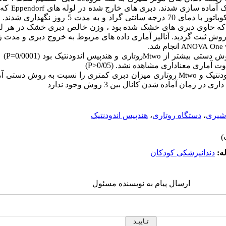
ک آماده سازی شدند. دبری های خارج شده در لوله های
که 
Eppendorf
جمع آوری شدند سپس این لوله ها در انکوباتور با دمای 70 درج
 که حاوی دبری های خشک شده بود ، وزن خالص دبری خشک در هر لول
روش ثبت گردید. آنالیز آماری داده های مربوط به خروج دبری و مدت ز
انجام شد.
ANOVA
One 
وش دستی بیشتر از
و هندپیس اندودنتیک بود
(0/0001=
P
) 
Mtwo
روتاری
ت آماری معناداری مشاهده نشد. (0/05
<
P
)
دنتیک و
روتاری میزان دبری کمتری را نسبت به روش دستی آما
Mtwo
مان آماده شدن کانال بین 3 روش وجود ندارد
 شیری
،
دستگاه روتاری
،
هندپیس اندودنتیک
ه:
دندانپزشکی کودکان
ارسال پیام به نویسنده مسئول