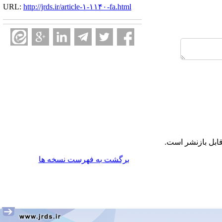
URL:
http://jrds.ir/article-۱-۱۱۴۰-fa.html
ابل بازنشر است.
برگشت به فهرست نسخه ها