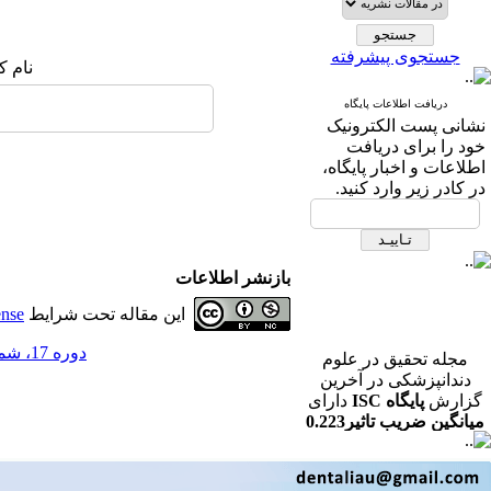
جستجوی پیشرفته
نام ک
دریافت اطلاعات پایگاه
نشانی پست الکترونیک
خود را برای دریافت
اطلاعات و اخبار پایگاه،
در کادر زیر وارد کنید.
بازنشر اطلاعات
این مقاله تحت شرایط
ense
دوره 17، شماره 3 - ( فصلنامه تحقیق در علوم دندانپزشکی پاییز 1399 )
مجله تحقیق در علوم
دندانپزشکی در آخرین
گزارش
پایگاه ISC
دارای
میانگین ضریب تاثیر0.223
در رشته دندانپزشکی می
باشد.