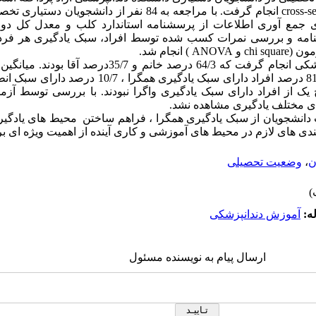
cross-s
انجام گرفت. با مراجعه به 84 نفر از دانشجویان
 جمع آوری اطلاعات از پرسشنامه استاندارد کلب و معدل کل د
شنامه و بررسی نمرات کسب شده توسط افراد، سبک یادگیری هر فر
مون (
chi square
و
ANOVA
) انجام شد.
تحقیق روی 84 دستیار دندانپزشکی انجام گرفت که 64/3 درصد خ
،
 یک از افراد دارای سبک یادگیری واگرا نبودند. با بررسی توسط آز
ی مختلف یادگیری مشاهده نشد.
ب دانشجویان از سبک یادگیری همگرا ، فراهم ساختن محیط های یادگی
مندی های لازم در محیط های آموزشی و کاری آینده از اهمیت ویژه ای 
ن
،
وضعیت تحصیلی
ه:
آموزش دندانپزشکی
ارسال پیام به نویسنده مسئول