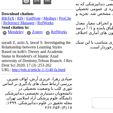
 دستیاری تخصصی دندانپزشکی که به
وره ی عمومی تحصیلی
د مشخص شد. تجزیه و
Download citation:
BibTeX
|
RIS
|
EndNote
|
Medlars
|
ProCite
|
Reference Manager
|
RefWorks
انم و 35/7درصد آقا بودند. میانگین و انحراف معیار معدل
Send citation to:
10/7 درصد دارای سبک انطباق یابنده و 1/ 7 درصد
Mendeley
Zotero
RefWorks
مون های آماری اختلاف
ری متناسب با این سبک
sayadi Z, azizi A, lawaf S. Investigating the
برخوردار است
.
Relationship between Learning Styles
Based on kolb's Theory and Academic
Status in Resident's of Islamic Azad
university of Dentistry,Tehran Branch. J Res
Dent Sci 2020; 17 (3) :253-262
URL:
http://jrds.ir/article-1-1140-fa.html
صیادی زهرا، عزیزی آرش، لواف شیرین.
بررسی ارتباط سبک های یادگیری بر اساس
تئوری کلب با وضعیت تحصیلی در
دانشجویان دستیاری تخصصی دندانپزشکی
دانشگاه علوم پزشکی آزاد اسلامی تهران.
مجله تحقیق در علوم دندانپزشکی. ۱۳۹۹;
۱۷ (۳) :۲۵۳-۲۶۲