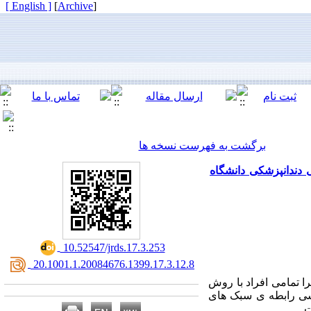
[ English ]
]
Archive
[
برگشت به فهرست نسخه ها
دندانپزشکی دانشگاه
‎ 10.52547/jrds.17.3.253
‎ 20.1001.1.20084676.1399.17.3.12.8
 تمامی افراد با روش
رسی رابطه ی سبک های
.