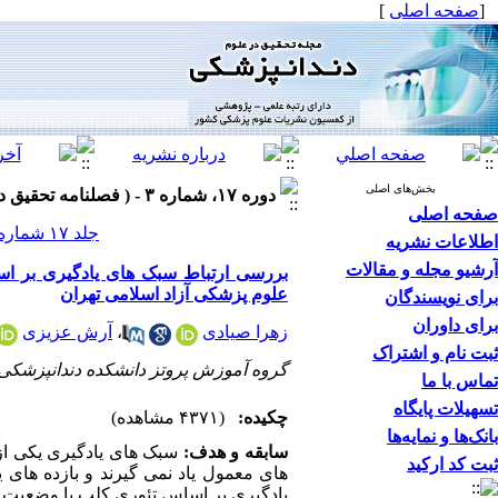
[
صفحه اصلی
]
بخش‌های اصلی
دوره ۱۷، شماره ۳ - ( فصلنامه تحقیق در علوم دندانپزشکی پاییز ۱۳۹۹ )
صفحه اصلی
جلد ۱۷ شماره ۳ صفحات ۲۶۲-۲۵۳
اطلاعات نشریه
آرشیو مجله و مقالات
بررسی ارتباط سبک های یادگیری بر ا
علوم پزشکی آزاد اسلامی تهران
برای نویسندگان
برای داوران
زهرا صیادی
،
آرش عزیزی
ثبت نام و اشتراک
گروه آموزش پروتز دانشکده دندانپزشکی 
تماس با ما
تسهیلات پایگاه
چکیده:
(۴۳۷۱ مشاهده)
بانک‌ها و نمایه‌ها
سابقه و هدف:
سبک های یادگیری یکی از 
ثبت کد ارکید
های معمول یاد نمی گیرند و بازده ها
یادگیری بر اساس تئوری کلب با وضعیت ت