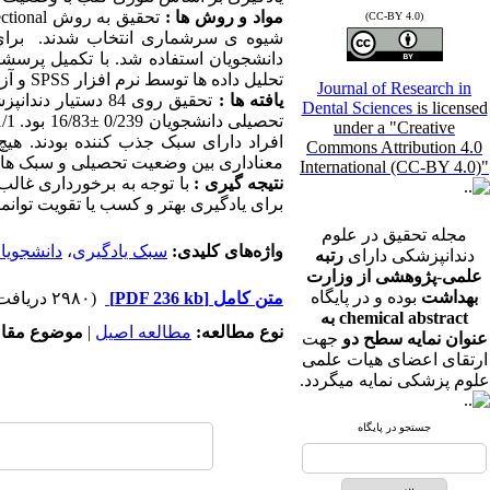
مواد و روش ها :
تحقیق به روش
ectional
(CC-BY 4.0)
شیوه ی سرشماری انتخاب شدند. برای
دانشجویان استفاده شد. با تکمیل پرس
تحلیل داده ها توسط نرم افزار
SPSS
و آز
Journal of Research in
یافته ها :
Dental Sciences
is licensed
تحصیلی دانشجویان 0/239
±
16/83 بود. 81/1 درصد افراد دارای سبک یادگیری همگرا
under a "Creative
افراد دارای سبک جذب کننده بودند. هیچ
Commons Attribution 4.0
معناداری بین وضعیت تحصیلی و سبک ها
International (CC-BY 4.0)"
نتیجه گیری :
با توجه به برخورداری غال
برای یادگیری بهتر و کسب یا تقویت توان
مجله تحقیق در علوم
واژه‌های کلیدی:
سبک یادگیری
،
دانشجویا
دندانپزشکی دارای
رتبه
علمی-پژوهشی از وزارت
بهداشت
بوده و در پایگاه
متن کامل
[PDF 236 kb]
(۲۹۸۰ دریافت)
chemical abstract به
نوع مطالعه:
مطالعه اصیل
|
موضوع مقال
عنوان نمایه سطح دو
جهت
ارتقای اعضای هیات علمی
علوم پزشکی نمایه میگردد.
جستجو در پایگاه