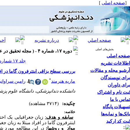
[
صفحه اصلی
]
بخش‌های اصلی
دوره ۱۷، شماره ۴ - ( مجله تحقیق در علوم دندانپزشکی زمستان ۱۳۹۹ )
صفحه اصلی
جلد ۱۷ شماره ۴ صفحات ۳۱۷-۳۱۲
اطلاعات نشریه
آرشیو مجله و مقالات
بررسی سطح بزاقی اینترفرون گاما در افرا
برای نویسندگان
*
ماریه هنرمند
،
رامین سراوان
برای داوران
دانشکده دندانپزشکی، دانشگاه علوم پزش
ثبت نام و اشتراک
تماس با ما
چکیده:
(۳۷۱۴ مشاهده)
تسهیلات پایگاه
خلاصه
:
بانک‌ها و نمایه‌ها
سابقه و هدف
:
زبان جغرافیایی یک اخ
ثبت کد ارکید
اینترفرون گاما در افراد مبتلا به زبان جغ
موا
د
و روشها
: