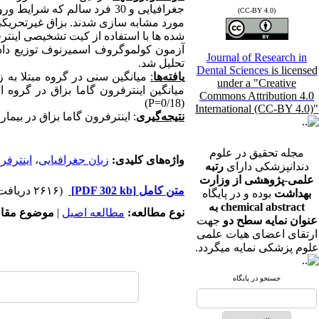
جغرافیایی و 30 فرد سالم که
(CC-BY 4.0)
مورد مشابه سازی شدند. بزاق غیرتحریکی هر دو گرو
شده ها با استفاده از کیت تشخیصی اینتر
آزمون کولموگروف اسمیرنوف توزیع داده
Journal of Research in
تحلیل شد.
Dental Sciences
is licensed
یافته‌ها
:
میانگین سنی در گروه مبتلا به زبا
under a "Creative
میانگین اینترفرون گاما بزاق در گروه افرا
Commons Attribution 4.0
)
P
(0/18=
International (CC-BY 4.0)"
نتیجه‌گیری
:
اینترفرون گاما بزاق در بیمار
مجله تحقیق در علوم
واژه‌های کلیدی:
زبان جغرافیایی
،
اینترفر
دندانپزشکی دارای
رتبه
علمی-پژوهشی از وزارت
متن کامل
[PDF 302 kb]
(۲۶۱۶ دریافت)
بهداشت
بوده و در پایگاه
chemical abstract به
نوع مطالعه:
مطالعه اصیل
|
موضوع مقال
عنوان نمایه سطح دو
جهت
ارتقای اعضای هیات علمی
علوم پزشکی نمایه میگردد.
جستجو در پایگاه