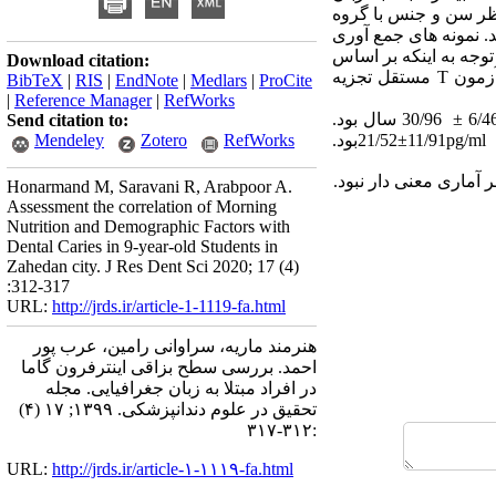
از نظر سن و جنس با گروه
. نمونه های جمع آوری
توجه به اینکه بر اساس
Download citation:
زمون
T
مستقل تجزیه
BibTeX
|
RIS
|
EndNote
|
Medlars
|
ProCite
|
Reference Manager
|
RefWorks
±
30/96 سال بود.
Send citation to:
pg/ml
11/91
±
21/52بود.
RefWorks
Zotero
Mendeley
ر آماری معنی دار نبود.
Honarmand M, Saravani R, Arabpoor A.
Assessment the correlation of Morning
Nutrition and Demographic Factors with
Dental Caries in 9-year-old Students in
Zahedan city. J Res Dent Sci 2020; 17 (4)
:312-317
URL:
http://jrds.ir/article-1-1119-fa.html
هنرمند ماریه، سراوانی رامین، عرب پور
احمد. بررسی سطح بزاقی اینترفرون گاما
در افراد مبتلا به زبان جغرافیایی. مجله
تحقیق در علوم دندانپزشکی. ۱۳۹۹; ۱۷ (۴)
:۳۱۲-۳۱۷
URL:
http://jrds.ir/article-۱-۱۱۱۹-fa.html