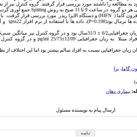
 شرایط ورود به مطالعه را داشتند مورد بررسی قرار گرفتند. گروه کنترل نیز 
ه در ساعت 9 تا 11 صبح به روش
Spitting
جمع آوری گردید
فرون گاما (
HIFN
) و دستگاه الایزا ریدر مورد بررسی قرار گرفت. با 
 ها نرمال بود(
P=0.198
)، داده ها با استفاده از نرم افزار
spss22
و آ
ن جغرافیایی6/2
±
31/3سال بود و در گروه کنترل نیز میانگین سنی6/46
د مبتلا به زبان جغرافیایی 12/09
±
25/73
pg/ml
و در گروه کنترل
ان زبان جغرافیایی نسبت به افراد سالم بیشتر بود اما این اختلاف از نظ
ون گاما
،
بزا
ه:
بیماری دهان
ارسال پیام به نویسنده مسئول