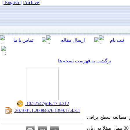
[ English ]
]
Archive
[
برگشت به فهرست نسخه ها
‎ 10.52547/jrds.17.4.312
‎ 20.1001.1.20084676.1399.17.4.3.1
ین مطالعه سطح بزاقی
در این مطالعه مورد شاهدی ، از بین مراجعه کنندگان به کلینیک دندانپزشکی زاهدان، تعداد 30 بیمار مبتلا به زبان