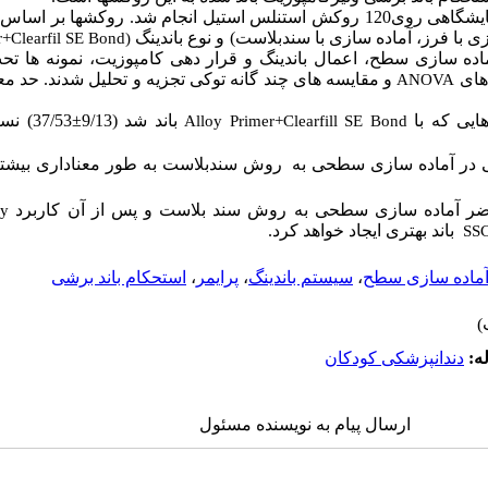
این مطالعه تجربی- آزمایشگاهی روی120 روکش استنلس استیل انجام شد. روکش
ا فرز، آماده سازی با سندبلاست) و نوع باندینگ
r+Clearfil SE Bond
(
آماده سازی سطح، اعمال باندینگ و قرار دهی کامپوزیت، نمونه ها تح
 های
ANOVA
ایی که با
باند شد (9/13
±
37/53) نسبت به گروه
Alloy Primer+Clearfill SE Bond
شی در آماده سازی سطحی به روش سندبلاست به طور معناداری بیشتر
اضر آماده سازی سطحی به روش سند بلاست و پس از آن کاربرد
oy
باند بهتری ایجاد خواهد کرد.
SS
ماده سازی سطح
،
سیستم باندینگ
،
پرایمر
،
استحکام باند برشی
ه:
دندانپزشکی کودکان
ارسال پیام به نویسنده مسئول