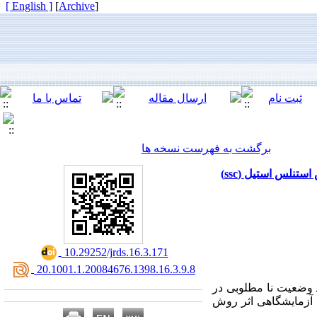
[ English ]
]
Archive
[
برگشت به فهرست نسخه ها
نلس استیل (ssc)
‎ 10.29252/jrds.16.3.171
‎ 20.1001.1.20084676.1398.16.3.9.8
 وضعیت نا مطلوبی در
 آزمایشگاهی اثر روش