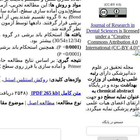
مواد و روش ها:
(CC-BY 4.0)
سطح(بدون آماده سازی سطح، آماده سازی ب
)
به 6 گروه تقسیم شدند.پس از 
Bond
برشی قرار گرفتند. داده­ها توسط آزمون
Journal of Research in
نظر گرفته شد.
Dental Sciences
is licensed
یافته ها
: استحکام باند برشی در گروه ه
under a "Creative
(12/34±30/54) بیشتر بود.
Commons Attribution 4.0
(0/0001
>
). همچنین استحکام باند بر
P
International (CC-BY 4.0)"
)
>
(0/0001
P
نتیجه گیری
: بر اساس نتایج مطالعه ح
و آماده سازی با فرز روی سطح
C
Primer
مجله تحقیق در علوم
دندانپزشکی دارای
رتبه
علمی-پژوهشی از وزارت
واژه‌های کلیدی:
روکش استنلس استیل
،
آ
بهداشت
بوده و در پایگاه
chemical abstract به
متن کامل
[PDF 265 kb]
(۲۵۴۸ دریافت)
عنوان نمایه سطح دو
جهت
ارتقای اعضای هیات علمی
نوع مطالعه:
مطالعه اصیل
|
موضوع مقال
علوم پزشکی نمایه میگردد.
جستجو در پایگاه