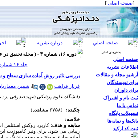
[
صفحه اصلی
]
بخش‌های اصلی
دوره ۱۶، شماره ۳ - ( مجله تحقیق در علوم دندانپزشکی پاییز ۱۳۹۸ )
صفحه اصلی
جلد ۱۶ شماره ۳ صفحات ۱۷۷-۱۷۱
اطلاعات نشریه
آرشیو مجله و مقالات
بررسی تاثیر روش آماده سازی سطح و سیست
برای نویسندگان
فرناز فراهت
،
شمین معماریا
برای داوران
دانشگاه علوم پزشکی شهیدصدوقی یزد ،
ثبت نام و اشتراک
تماس با ما
چکیده:
(۶۷۵۸ مشاهده)
تسهیلات پایگاه
خلاصه:
بانک‌ها و نمایه‌ها
سابقه و هدف
: کاربرد روکش استنلس اس
ثبت کد ارکید
زیبایی‌ می شود. برای ونیر کامپوزیت 
آماده سازی سطح و سیستم باندینگ بر است