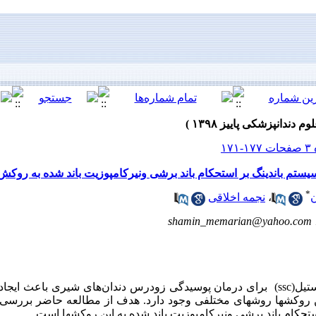
م باندینگ بر استحکام باند برشی ونیرکامپوزیت باند شده به روکش است
*
ن
،
نجمه اخلاقی
shamin_memarian@yahoo.com
تیل(
ssc
) برای درمان پوسیدگی‌ زودرس دندان‌های شیری باعث ایجاد
این روکشها روشهای مختلفی وجود دارد. هدف از مطالعه حاضر بررسی
حکام باند برشی ونیرکامپوزیت باند شده به این روکشها است.