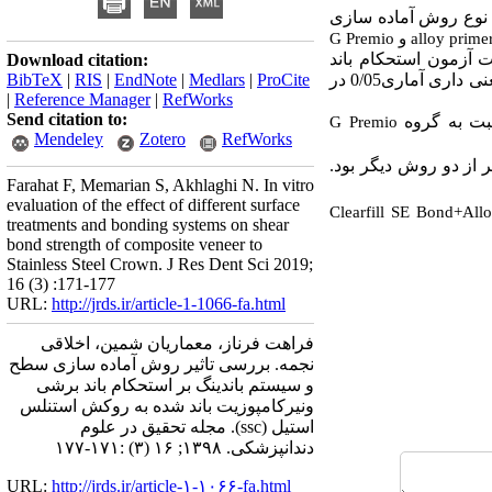
ها بر اساس نوع روش آماده سازی
alloy prime
و
G Premio
ت آزمون استحکام باند
Download citation:
و مقایسه های چند گانه توکی تجزیه و تحلیل شدند. حد معنی داری آماری0/05 در
ProCite
|
Medlars
|
EndNote
|
RIS
|
BibTeX
|
Reference Manager
|
RefWorks
Send citation to:
G Premio
Mendeley
Zotero
RefWorks
 از دو روش دیگر بود
.
Farahat F, Memarian S, Akhlaghi N. In vitro
evaluation of the effect of different surface
Clearfill SE Bond+All
treatments and bonding systems on shear
bond strength of composite veneer to
Stainless Steel Crown. J Res Dent Sci 2019;
16 (3) :171-177
URL:
http://jrds.ir/article-1-1066-fa.html
فراهت فرناز، معماریان شمین، اخلاقی
نجمه. بررسی تاثیر روش آماده سازی سطح
و سیستم باندینگ بر استحکام باند برشی
ونیرکامپوزیت باند شده به روکش استنلس
استیل (ssc). مجله تحقیق در علوم
دندانپزشکی. ۱۳۹۸; ۱۶ (۳) :۱۷۱-۱۷۷
URL:
http://jrds.ir/article-۱-۱۰۶۶-fa.html