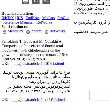
مقایسه شد.ابتدا باکتری را روی محیط بلاد‌آگار کشت دادیم و 24 ساعت در دمای 37 درجه درون انکوباتور قراردادیم.سپس روی 21
پلیت بلاد‌آگار کشت دادیم. به طور تصادفی بر روی 10 پلیت، 1 دیسک کلر‌هگزیدین و روی 10 پلیت دیگر، 1 دیسک فلورین‌توتال
گذاشتیم.همچنین روی 1 پلیت، دیسک آنتی‌بیوگرام و دیسک بلانک بدون دهانشویه قرار دادیم.پلیت‌ها را در دمای 37 درجه به مدت 24 -48
Download citation:
BibTeX
|
RIS
|
EndNote
|
Medlars
|
ProCite
ه در گروه کلر‌هگزیدین به
RefWorks
|
Reference Manager
|
Send citation to:
Mendeley
Zotero
RefWorks
ه نظر می­رسد دهانشویه
Farrokhnia T, Goudarzi M, Nobakht A.
Comparison of the effect of fluorin total
mouthwash with chlorhexidine on the
growth rate of streptococcus mutans. J Res
Dent Sci 2019; 16 (2) :97-101
URL:
http://jrds.ir/article-1-1014-fa.html
فرخ نیا ترانه، گودرزی مهدی، نوبخت آتوسا.
مقایسه تاثیر دهانشویه فلورین‌توتال با
کلر‌هگزیدین بر میزان رشد
استرپتوکوکوس‌موتانس. مجله تحقیق در
علوم دندانپزشکی. ۱۳۹۸; ۱۶ (۲) :۹۷-۱۰۱
URL:
http://jrds.ir/article-۱-۱۰۱۴-fa.html