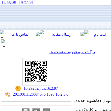
[ English ]
]
Archive
[
برگشت به فهرست نسخه ها
‎ 10.29252/jrds.16.2.97
‎ 20.1001.1.20084676.1398.16.2.3.0
توتال دهانشویه جدیدی
‌توتال و کلر‌هگزیدین