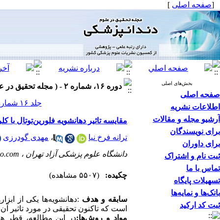
[
صفحه اصلی
]
بخش‌های اصلی
دوره ۱۶، شماره ۲ - ( مجله تحقیق در علوم دندانپزشکی تابستان ۱۳۹۸ )
صفحه اصلی
جلد ۱۶ شماره ۲ صفحات ۱۰۱-۹۷
اطلاعات نشریه
آرشیو مجله و مقالات
مقایسه تاثیر دهانشویه فلورین‌توتال با 
برای نویسندگان
ترانه فرخ نیا
،
مهدی گودرزی
برای داوران
دانشگاه علوم پزشکی آزاد تهران ،
o.com
ثبت نام و اشتراک
تماس با ما
چکیده:
(۵۵۰۷ مشاهده)
تسهیلات پایگاه
بانک‌ها و نمایه‌ها
سابقه و هدف
:دهانشویه‌ها یکی از ابزا
ثبت کد ارکید
است که تاکنون تحقیقی در مورد تاثیر آن
مواد و روش‌ها:
در این مطالعه، قطر هال