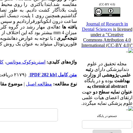
(CC-BY 4.0)
ساعت درون انکوباتورقراردادیم و سپس ها
Journal of Research in
یافته
­ها :
هاله‌ی مهار رشد در گروه کلر‌
Dental Sciences
is licensed
میزان 4
mm
بیشتر بود که این اختلاف از
under a "Creative
نتیجه‌گیری :
با توجه به عوارض دهانشویه 
Commons Attribution 4.0
فلورین‌توتال می­تواند به عنوان یک روش 
International (CC-BY 4.0)"
واژه‌های کلیدی:
استرپتوکوک موتانس
،
کل
مجله تحقیق در علوم
دندانپزشکی دارای
رتبه
متن کامل
[PDF 282 kb]
(۲۱۷۹ دریافت)
علمی-پژوهشی از وزارت
بهداشت
بوده و در پایگاه
نوع مطالعه:
مطالعه اصیل
|
موضوع مقال
chemical abstract به
عنوان نمایه سطح دو
جهت
ارتقای اعضای هیات علمی
علوم پزشکی نمایه میگردد.
جستجو در پایگاه