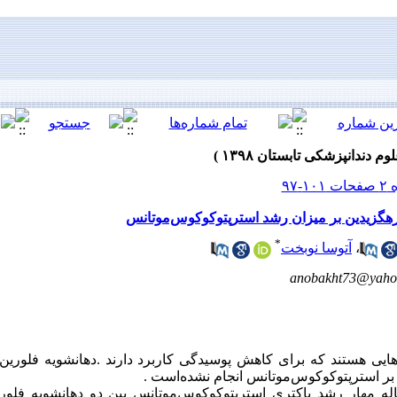
کلر‌هگزیدین بر میزان رشد استرپتوکوکوس‌موتانس
*
،
آتوسا نوبخت
anobakht73@yaho
ر‌هایی هستند که برای کاهش پوسیدگی کاربرد دارند .دهانشویه فلورین‌
 بر استرپتوکوکوس‌موتانس انجام نشده‌است .
ه مهار رشد باکتری استرپتوکوکوس‌موتانس بین دو دهانشویه فلورین