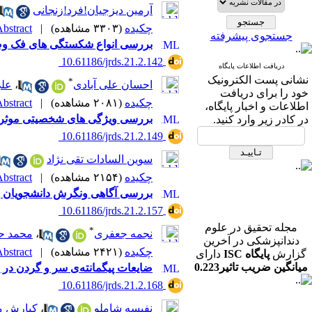
آرمین دیزجیان!فرد!زنجانی
چکیده
(۳۳۰۳ مشاهده)
|
bstract |
جستجوی پیشرفته
بررسی انواع شکستگی های فک وصور
‎ 10.61186/jrds.21.2.142
دریافت اطلاعات پایگاه
نشانی پست الکترونیک
*
احسان علی آبادی
،
علی
خود را برای دریافت
چکیده
(۲۰۸۱ مشاهده)
|
bstract |
اطلاعات و اخبار پایگاه،
بررسی ویژگی های شخصیتی موثر ب
در کادر زیر وارد کنید.
‎ 10.61186/jrds.21.2.149
سوین السادات تقی نژاد
چکیده
(۲۱۵۴ مشاهده)
|
bstract |
بررسی آگاهی ونگرش دانشجویان بالین
‎ 10.61186/jrds.21.2.157
مجله تحقیق در علوم
*
نجمه جعفری
،
محمد ح
دندانپزشکی در آخرین
گزارش
پایگاه ISC
دارای
چکیده
(۲۴۲۱ مشاهده)
|
bstract |
میانگین ضریب تاثیر0.223
ضایعات پیگمانته‌‌ی سر و گردن در بیماران زیر ۱۸ سال: مطالعه‌ای گذشته
در رشته دندانپزشکی می
‎ 10.61186/jrds.21.2.168
باشد.
نفیسه شاملو
،
کیارش مد