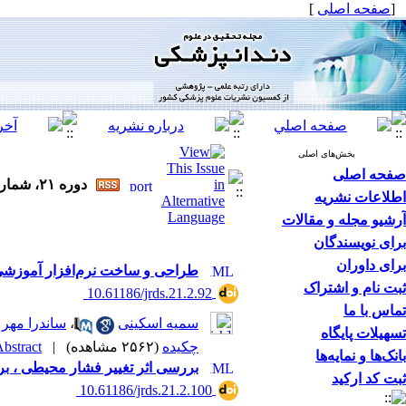
[
صفحه اصلی
]
بخش‌های اصلی
صفحه اصلی
دوره ۲۱، شماره ۲ - ( فصلنامه تحقیق در علوم دندانپزشکی تابستان ۱۴۰۳ )
اطلاعات نشریه
آرشیو مجله و مقالات
برای نویسندگان
برای داوران
طراحی و ساخت نرم‌افزار آموزشی ا
ثبت نام و اشتراک
‎ 10.61186/jrds.21.2.92
تماس با ما
سمیه اسکینی
،
ساندرا مهرع
تسهیلات پایگاه
چکیده
(۲۵۶۲ مشاهده)
|
bstract |
بانک‌ها و نمایه‌ها
بررسی اثر تغییر فشار محیطی ، بر ریزنشت ترمیم های کلاس V ک
ثبت کد ارکید
‎ 10.61186/jrds.21.2.100