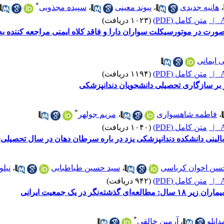
*
،
هانیه جدیدی
،
پیوند معینی
،
سپیده مجذوبی
A
متن کامل (PDF)
(۱۰۲۳ دریافت)
ت در موتورسیکلت سواران دارا و فاقد کلاه ایمنی مراجعه کننده به
 ایمانی
A
متن کامل (PDF)
(۱۱۹۴ دریافت)
ر سازگاری تحصیلی دانشجویان دندانپزشکی
*
،
فاطمه شاهسواری
،
مریم جولهر
A
متن کامل (PDF)
(۱۰۴۰ دریافت)
ی دانشکده دندانپزشکی یزد در باره سرطان دهان در سال تحصیلی1400-1399
سن اخوان کرباسی
،
سید حسین طباطبایی
،
نیل
A
متن کامل (PDF)
(۹۴۲ دریافت)
‌نگر در یک جمعیت ایرانی
*
انلو
،
آرمین خالقی