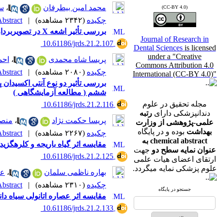
محمد امین بیطرفان
،
سع
(CC-BY 4.0)
چکیده
(۲۳۴۲ مشاهده)
|
bstract |
بررسی تأثیر اشعه X در تصویربرداری CBCT بر میزان تغییرات هسته ای و Repair Index سلولهای مخاط باکال
Journal of Research in
‎ 10.61186/jrds.21.2.107
Dental Sciences
is licensed
under a "Creative
پریسا شاه محمدی
،
احم
Commons Attribution 4.0
چکیده
(۲۰۸۰ مشاهده)
|
bstract |
International (CC-BY 4.0)"
بررسی تأثیر دو نوع آنتی اکسیدان 
ششم ( مطالعه آزمایشگاهی )
مجله تحقیق در علوم
‎ 10.61186/jrds.21.2.116
دندانپزشکی دارای
رتبه
پریسا حکمت نژاد
،
منصو
علمی-پژوهشی از وزارت
بهداشت
بوده و در پایگاه
چکیده
(۲۲۶۷ مشاهده)
|
bstract |
chemical abstract به
مقایسه اثر گیاه باریجه و کلرهگزید
عنوان نمایه سطح دو
جهت
‎ 10.61186/jrds.21.2.125
ارتقای اعضای هیات علمی
علوم پزشکی نمایه میگردد.
بهاره ناظمی سلمان
،
عل
چکیده
(۲۳۱۰ مشاهده)
|
bstract |
جستجو در پایگاه
مقایسه اثر عصاره اتانولی سیاه دان
‎ 10.61186/jrds.21.2.133