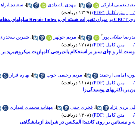
ید نعمتی انارکی
،
مهدی اله دادی
،
سعیده ابراه
A
متن کامل (PDF)
(۱۳۲۷ دریافت)
*
درضا طلائی پور
،
مریم جولهر
،
شیرین سخدری
A
متن کامل (PDF)
(۱۲۱۸ دریافت)
پوست انار و چای سبز بر استحکام باندبرشی کامپازیت میکروهیبرید بر می
ره امامی ارجمند
،
مریم رحیمی خوب
،
بهاره فرار
A
متن کامل (PDF)
(۱۱۱۸ دریافت)
ین بر باکتریهای پوسیدگی‌زا
ی یزدی نژاد
،
فخری حقی
،
مهتاب محمدی قیداری
A
متن کامل (PDF)
(۱۳۰۸ دریافت)
ه و نیستاتین بر روی کاندیدا آلبیکنس در شرایط آزمایشگاهی