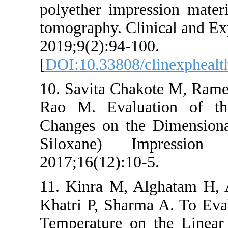
polyether impr
tomography. Cli
2019;9(2):94-1
[
DOI:10.33808/
10. Savita Cha
Rao M. Evalua
Changes on the
Siloxane) I
2017;16(12):10
11. Kinra M, 
Khatri P, Sharm
Temperature o