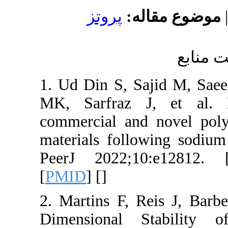
له
پروتز
1. Ud Din S, 
MK, Sarfraz 
commercial and
materials follo
PeerJ 2022;1
[
PMID
] [
]
2. Martins F, 
Dimensional 