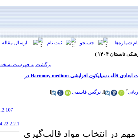
[ English ]
]
Archive
[
برگشت به فهرست نسخه ها
بررسی مقایسه‌ای تأثیر دمای محیط نگهداری بر تغییرات ابعادی قالب سیلیکون افزایشی Harmony medium در
قاسمی
‎ 10.61186/jrds.22.2.107
20.1001.1.20084676.1404.22.2.2.1
 مواد قالب‌گیری