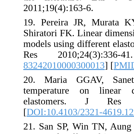
2011;19(4):163
19. Pereira J
Shiratori FK. L
models using di
Res 2010;2
832420100003
20. Maria G
temperature o
elastomers
[
DOI:10.4103/
21. San SP, W