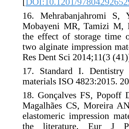
[
DOI:10.1201/
16. Mehrabanj
Mobayeni MR, 
the effect of 
two alginate im
Res Dent Sci 20
17. Standard I
materials ISO 4
18. Gonçalves
Magalhães CS, 
elastomeric imp
the literatu