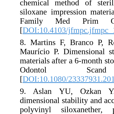
chemical meth
siloxane impre
Family Med 
[
DOI:10.4103/
8. Martins F, 
Maurício P. Di
materials after
Odontol 
[
DOI:10.1080/
9. Aslan YU
dimensional sta
polyvinyl sil