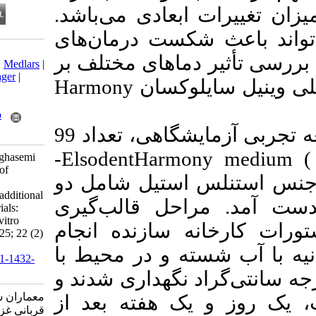
 ابعادی می‌باشد
شکست درمان‌های
Download citation:
دماهای مختلف بر
BibTeX
|
RIS
|
EndNote
|
Medlars
|
ProCite
|
Reference Manager
|
Harmony
لوکسان
RefWorks
Send citation to:
Mendeley
Zotero
در این مطالعه تجربی آزمایشگاهی، تعداد 99
RefWorks
-
Elsodent
Harmo
memaran S, ghorbani G, ghasemi
N. Comparing the Effect of
) ستیل شامل دو
Storage Temperature on
Dimensional Changes of additional
احل قالب‌گیری
silicone Impression Materials:
Harmony medium (an in vitro
 سازنده انجام
study). J Res Dent Sci 2025; 22 (2)
:107-115
نیه با آب شسته و در محیط با
URL:
http://jrds.ir/article-1-1432-
fa.html
40 گهداری شدند و
معماران شیرین، مهربان سریرا،
ک هفته بعد از
قربانی غزل، قاسمی نرگس.