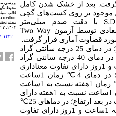
 خشک شدن کامل
بررسی مقایسه‌ای تأثیر دمای
محیط نگهداری بر تغییرات ابعادی
وی کست‌های گچی
قالب سیلیکون افزایشی Harmony
medium در شرایط آزمایشگاهی.
دم میلی‌متر
مجله تحقیق در علوم دندانپزشکی.
۱۴۰۴; ۲۲ (۲) :۱۰۷-۱۱۵
Two Way
 آزمون
URL:
http://jrds.ir/article-۱-۱۴۳۲-
اری قرار گرفت
fa.html
یرات در بعد قطر؛ در دمای 25 درجه سانتی گراد
مام زمان‌ها نسبت بهم و در دمای 40 درجه سانتی گراد
1ساعت و 1روز دارای تفاوت معناداری
زمان 1ساعت
زمان 1هفته نسبت به 1ساعت
زمان 1ساعت نسبت به 1هفته دارای
℃
در دماهای 25
زمان 1هفته نسبت به 1ساعت و 1روز دارای تفاوت