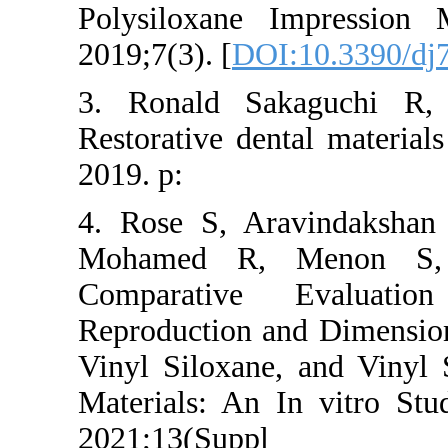
Polysiloxane 
2019;7(3). [
DOI
3. Ronald Sa
Restorative den
2019. p:
4. Rose S, A
Mohamed R, 
Comparative
Reproduction an
Vinyl Siloxane
Materials: An 
2021;13