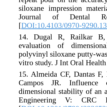
siloxane impre
Journal of 
[
DOI:10.4103/
14. Dugal R,
evaluation of
polyvinyl silox
vitro study. J I
15. Almeida CF
Campos JR. 
dimensional sta
Engineering