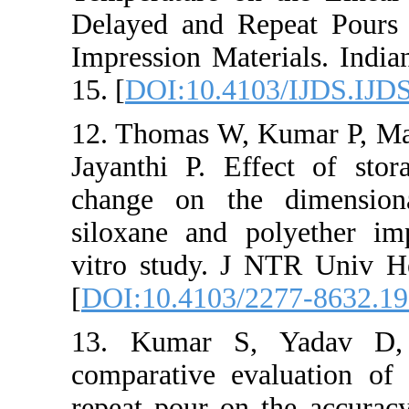
Delayed and R
Impression Mate
15. [
DOI:10.41
12. Thomas W, 
Jayanthi P. Ef
change on the
siloxane and p
vitro study. J
[
DOI:10.4103/
13. Kumar S
comparative ev
repeat pour on