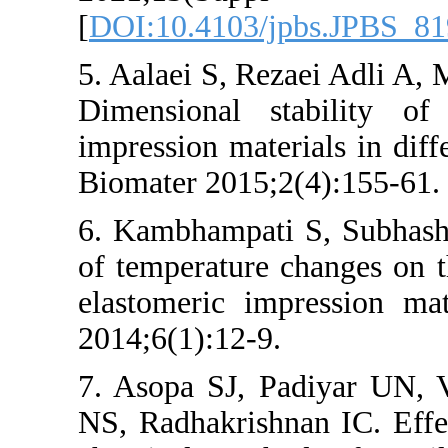
[
DOI:10.4103/
5. Aalaei S, Re
Dimensional s
impression mate
Biomater 2015;
6. Kambhampati
of temperature 
elastomeric im
2014;6(1):12-9.
7. Asopa SJ, P
NS, Radhakrishn