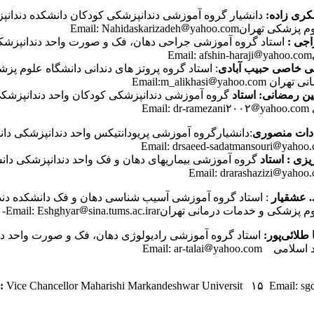
کری زاده:
دانشیار گروه آموزشی دندانپزشکی کودکان دانشکده دندان
هرانEmail: Nahidaskarizadeh
yahoo.com
:
استاد گروه آموزشی جراحی دهان، فک و صورت واحد دندانپزشک
E
yahoo.com
: استاد گروه پروتز های دندانی دانشگاه علوم پز
Email:m_alikhasi
yahoo.com
گروه آموزشی دندانپزشکی کودکان واحد دندانپزشکی
Em
yahoo.com
:دانشیارگروه آموزشی پریودانتیکس واحد دندانپزشکی دانش
yahoo
گروه آموزشی بیماریهای دهان و فک واحد دندانپزشکی دانش
yahoo
. عشقیار
: استاد گروه آموزشی آسیب شناسی دهان و فک دانشکده دن
زشکی و خدمات درمانی تهرانEmail: Eshghyar
sina.tums.ac.irar-
طلائی‌پور:
استاد گروه آموزشی رادیولوژی دهان، فک و صورت واحد د
ی Email: ar-talai
yahoo.com
e:
Vice Chancellor Maharishi Markandeshwar Universit ۱۵ Email: sg