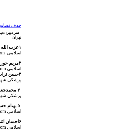
حذف تصاویر 
سر دبیر: دن
تهران
۱عزت الله جلالیان
اسلامی Email:Dr-E-jalalian
com
۲مریم حوریزادگنج کار
اسلامی Email: mahoorizad
com
۳حسن تراب زاده
پزشکی شهید بهشتی eh
۴
محمدجعفر
پزشکی شهید بهشتی ۲
۵
بهنام خسر
اسلامی Email: behnamKhosravani
com
۶احسان اثنی عشری
اسلامی Email: Ehsan-dmd
com