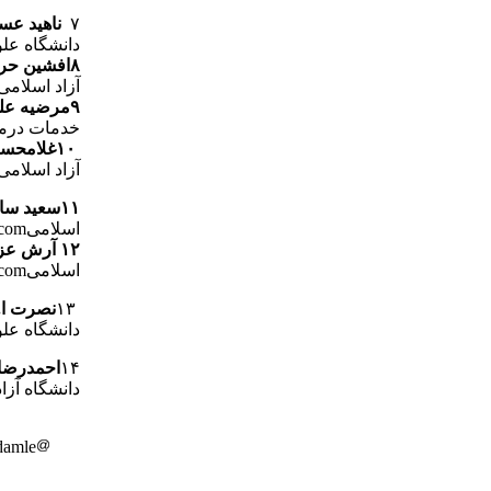
۷
ناهید عس
دانشگاه علوم پزشکی ت
۸افشین حراجی
آزاد اسلامیmail: afshin-haraji
۹مرضیه علی خاصی حبیب آبادی
خدمات درمانی تهران 
۱۰غلامحسین رمضانی: استاد
آزاد اسلامی ail: dr-ramezani۲۰۰۲
۱۱سعید سادات منصوری
اسلامیEmail: drsaeed-sadatmansouri
.com
۱۲ آرش عزیزی : استاد
اسلامیEmail: drarashazizi
.com
۱۳
نصرت ا.
دانشگاه علوم پ
۱۴
احمدرضا 
دانشگاه آزاد اسلام
damle