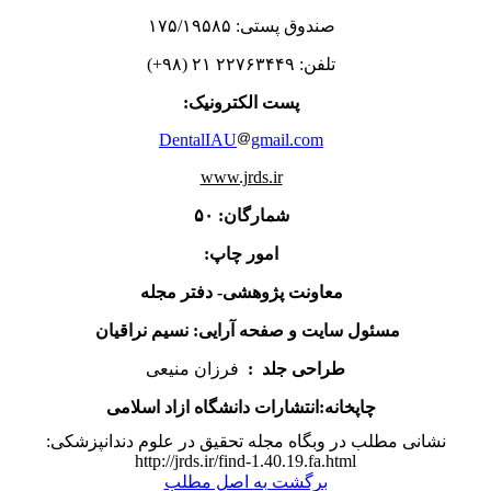
صندوق پستی: ۱۷۵/۱۹۵۸۵
تلفن: ۲۲۷۶۳۴۴۹ ۲۱ (۹۸+)
پست الکترونیک:
DentalIAU
gmail.com
www.jrds.ir
شمارگان: ۵۰
امور چاپ:
معاونت پژوهشی- دفتر مجله
مسئول سایت و صفحه آرایی: نسیم نراقیان
طراحی جلد :
فرزان منیعی
چاپخانه:انتشارات
دانشگاه ازاد اسلامی
نشانی مطلب در وبگاه مجله تحقیق در علوم دندانپزشکی:
http://jrds.ir/find-1.40.19.fa.html
برگشت به اصل مطلب