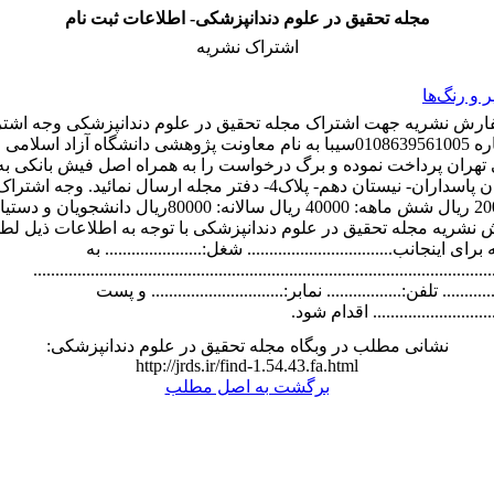
مجله تحقیق در علوم دندانپزشکی- اطلاعات ثبت نام
اشتراک نشریه
و رنگ‌ها
ارش نشریه جهت اشتراک مجله تحقیق در علوم دندانپزشکی وجه اشترا
حساب شماره 0108639561005سیبا به نام معاونت پژوهشی دانشگاه آزاد اسلام
تهران پرداخت نموده و برگ درخواست را به همراه اصل فیش بانکی به
تهران- خیابان پاسداران- نیستان دهم- پلاک4- دفتر مجله ارسال نمائید. وجه اش
شماره: 20000 ریال شش ماهه: 40000 ریال سالانه: 80000ریال دا
نشریه مجله تحقیق در علوم دندانپزشکی با توجه به اطلاعات ذیل لط
 اینجانب................................. شغل:...................... به
...................................................................................................
........ تلفن:................. نمابر:.............................. و پست
........................ اقدام شود.
نشانی مطلب در وبگاه مجله تحقیق در علوم دندانپزشکی:
http://jrds.ir/find-1.54.43.fa.html
برگشت به اصل مطلب