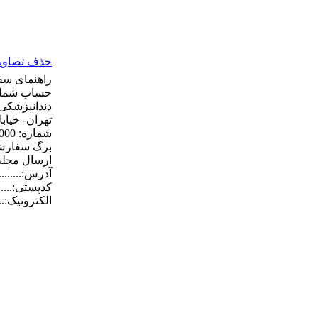
حذف تصاویر 
راهنمای سف
دندانپزشکی 
برگ سفارش 
ارسال مجله برای
آدرس:.............
کدپستی:........
الکترونیک:.....