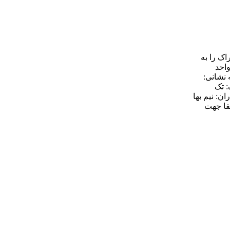
ک را به
ی واحد
 نشانی:
تراک: تک
نشجویان و دستیاران: نیم بها
فا جهت