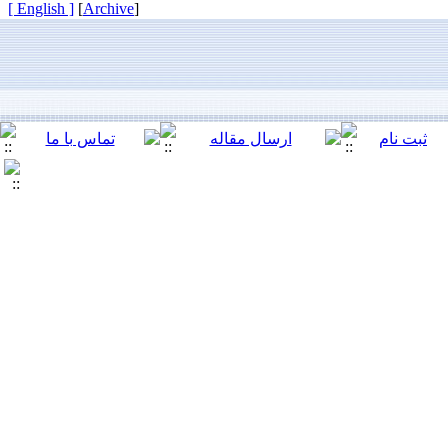
[ English ]
]
Archive
[