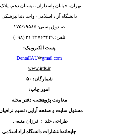
تهران- خیابان پاسداران- نیستان دهم- پلاک۴
دانشگاه آزاد اسلامی- واحد دندانپزشکی
صندوق پستی: ۱۷۵/۱۹۵۸۵
تلفن: ۲۲۷۶۳۴۴۹ ۲۱ (۹۸+)
پست الکترونیک:
DentalIAU
gmail.com
www.jrds.ir
شمارگان: ۵۰
امور چاپ:
معاونت پژوهشی- دفتر مجله
مسئول سایت و صفحه آرایی: نسیم نراقیان
طراحی جلد :
فرزان منیعی
چاپخانه:انتشارات
دانشگاه ازاد اسلامی