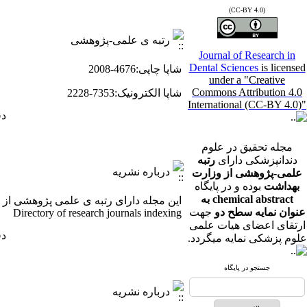
(CC-BY 4.0)
رتبه ی علمی-پژوهشی
Journal of Research in
Dental Sciences
is licensed
شاپا چاپی:4676-2008
under a "Creative
Commons Attribution 4.0
شاپا الکترونیک:7353-2228
International (CC-BY 4.0)"
دفع
مجله تحقیق در علوم
دندانپزشکی دارای
رتبه
درباره نشریه
علمی-پژوهشی از وزارت
بهداشت
بوده و در پایگاه
chemical abstract به
عنوان نمایه سطح دو
جهت
Directory of research journals indexing
ارتقای اعضای هیات علمی
دفع
علوم پزشکی نمایه میگردد.
جستجو در پایگاه
درباره نشریه