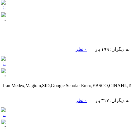
ان: ۱۹۹ بار |
۰ نظر
 دارای رتبه ی علمی پژوهشی از کمیسیون نشریات علوم پزشکی کشور بوده و در بانکهای اطلاعاتی:Iran Medex,Magiran,SID,Google Scholar Emro,EBSCO,CINAHL,ISCٍ-
ان: ۳۱۷ بار |
۰ نظر