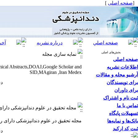
[
صفحه اصلی
]
بخش‌های اصلی
نمایه سازی مجله
صفحه اصلی
ical Abstracts,DOAJ,Google Scholar and
اطلاعات نشریه
SID,MAgiran ,Iran Medex
آرشیو مجله و مقالات
برای نویسندگان
دفع
برای داوران
ثبت نام و اشتراک
تماس با ما
مجله تحقیق در علوم دندانپزشکی دار
تسهیلات پایگاه
مجله تحقیق در علوم دندانپزشکی دارای
بانک‌ها و نمایه‌ها
ثبت کد ارکید
دفع