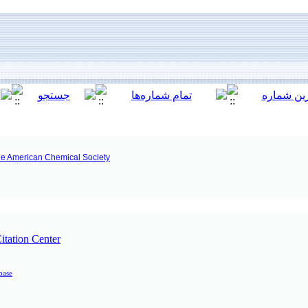
the American Chemical Society
itation Center
base