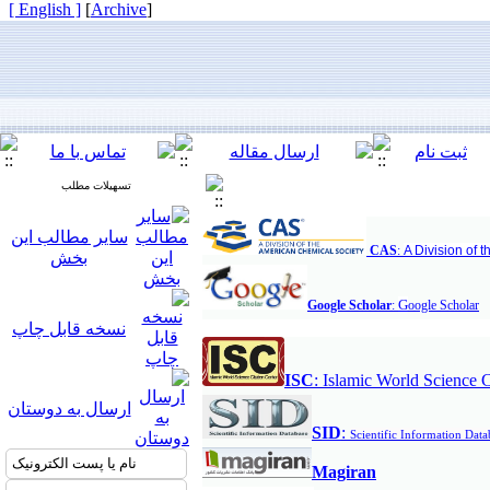
[ English ]
]
Archive
[
تسهیلات مطلب
سایر مطالب این
CAS
:
A Division of 
بخش
G
Google Scholar
:
oogle Scholar
نسخه قابل چاپ
ISC
:
Islamic World Science C
ارسال به دوستان
S
ID
:
Scientific Information Data
M
agiran