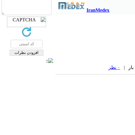
IranMedex
۰ نظر