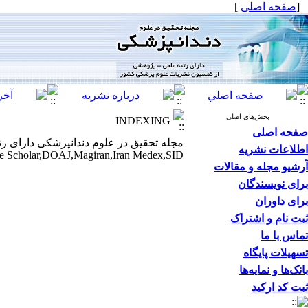
[
صفحه اصلی
]
بخش‌های اصلی
INDEXING
صفحه اصلی
اطلاعات نشریه
Scholar,DOAJ,Magiran,Iran Medex,SID
آرشیو مجله و مقالات
برای نویسندگان
برای داوران
ثبت نام و اشتراک
تماس با ما
تسهیلات پایگاه
بانک‌ها و نمایه‌ها
ثبت کد ارکید