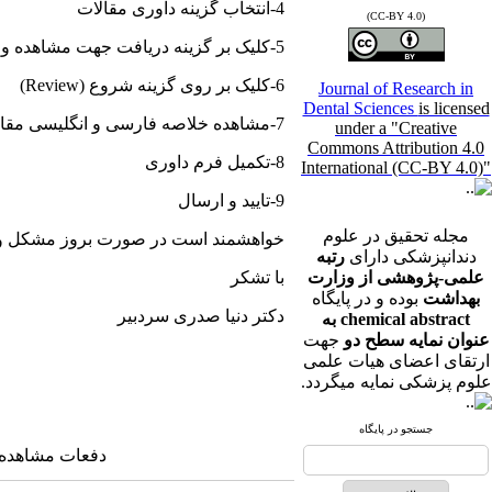
4-انتخاب گزینه داوری مقالات
(CC-BY 4.0)
5-کلیک بر گزینه دریافت جهت مشاهده و یا save کردن مقاله ارسالی
6-کلیک بر روی گزینه شروع (Review)
Journal of Research in
Dental Sciences
is licensed
7-مشاهده خلاصه فارسی و انگلیسی مقاله و فرم داوری
under a "Creative
Commons Attribution 4.0
8-تکمیل فرم داوری
International (CC-BY 4.0)"
9-تایید و ارسال
مجله تحقیق در علوم
خواهشمند است در صورت بروز مشکل و یا نقطه ابهام با تلفن 763449
دندانپزشکی دارای
رتبه
علمی-پژوهشی از وزارت
با تشکر
بهداشت
بوده و در پایگاه
دکتر دنیا صدری سردبیر
chemical abstract به
عنوان نمایه سطح دو
جهت
ارتقای اعضای هیات علمی
علوم پزشکی نمایه میگردد.
جستجو در پایگاه
دفعات مشاهده: ۳۸۲۹ بار