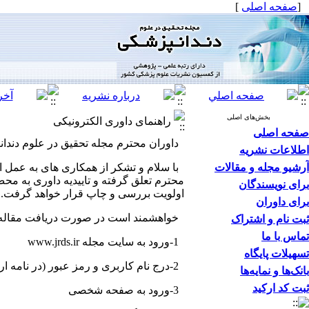
[
صفحه اصلی
]
بخش‌های اصلی
راهنمای داوری الکترونیکی
صفحه اصلی
داوران محترم مجله تحقیق در علوم دندا
اطلاعات نشریه
آرشیو مجله و مقالات
محترم تعلق گرفته و تاییدیه داوری به م
برای نویسندگان
اولویت بررسی و چاپ قرار خواهد گرفت.
برای داوران
خواهشمند است در صورت دریافت مقاله جه
ثبت نام و اشتراک
تماس با ما
1-ورود به سایت مجله www.jrds.ir
تسهیلات پایگاه
2-درج نام کاربری و رمز عبور (در نامه ارسالی در خواست داوری موجود است)
بانک‌ها و نمایه‌ها
ثبت کد ارکید
3-ورود به صفحه شخصی