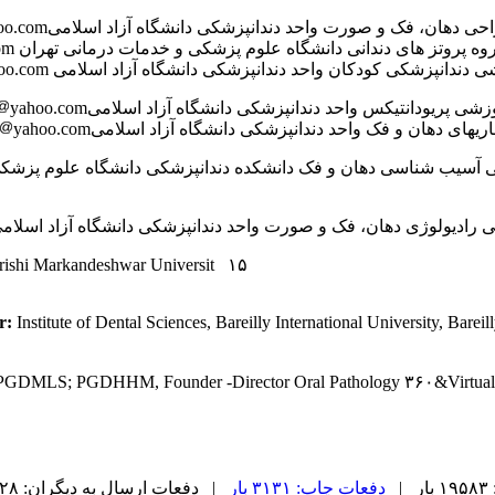
ان، فک و صورت واحد دندانپزشکی دانشگاه آزاد اسلامیEmail: afshin-haraji
oo.com
وه پروتز های دندانی دانشگاه علوم پزشکی و خدمات درمانی تهران Email:m_alikhasi
om
دانپزشکی کودکان واحد دندانپزشکی دانشگاه آزاد اسلامی Email: dr-ramezani۲۰۰۲
oo.com
یودانتیکس واحد دندانپزشکی دانشگاه آزاد اسلامیEmail: drsaeed-sadatmansouri
yahoo.com
 دهان و فک واحد دندانپزشکی دانشگاه آزاد اسلامیEmail: drarashazizi
yahoo.com
ادیولوژی دهان، فک و صورت واحد دندانپزشکی دانشگاه آزاد اسلامی l: ar-talai
rishi Markandeshwar Universit ۱۵
Prof.
Institute of Dental Sciences, Bareilly International University, Bare
MLS; PGDHHM, Founder -Director Oral Pathology ۳۶۰&Virtual D
|
دفعات چاپ: ۳۱۳۱ بار
| دفعات ارسال به دیگران: ۲۲۸ بار |