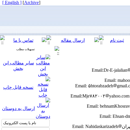
[ English ]
]
Archive
[
تسهیلات مطلب
سایر مطالب این
بخش
gmail.
نسخه قابل چاپ
yahoo.com
ارسال به دوستان
Emai