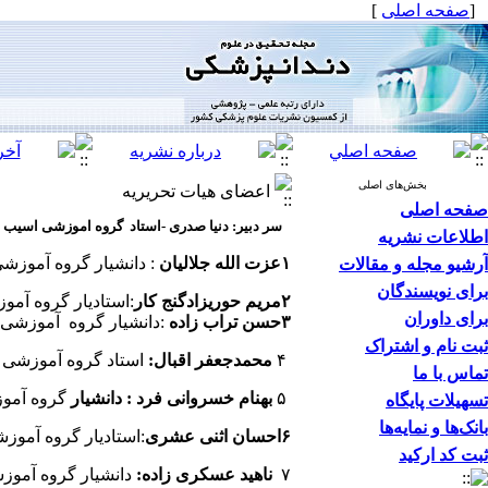
[
صفحه اصلی
]
بخش‌های اصلی
اعضای هیات تحریریه
صفحه اصلی
سر دبیر: دنیا صدری -استاد گروه اموزشی اسیب 
اطلاعات نشریه
۱عزت الله جلالیان
: دانشیار گروه آموزشی پروت
آرشیو مجله و مقالات
برای نویسندگان
۲مریم حوریزادگنج کار
:استادیار گروه آموزشی ت
برای داوران
۳حسن تراب زاده
:دانشیار گروه آموزشی ترمیم
ثبت نام و اشتراک
۴
محمدجعفر اقبال:
استاد گروه آموزشی اندو
تماس با ما
۵
بهنام خسروانی فرد : دانشیار
گروه آموزشی ا
تسهیلات پایگاه
بانک‌ها و نمایه‌ها
۶احسان اثنی عشری
:استادیار گروه آموزشی ان
ثبت کد ارکید
۷
ناهید عسکری زاده:
دانشیار گروه آموزشی دن