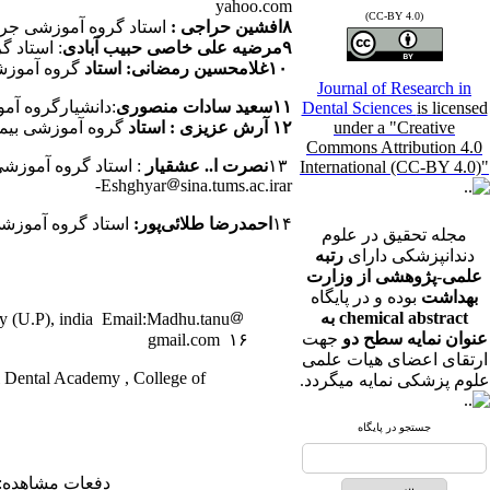
yahoo.com
(CC-BY 4.0)
۸افشین حراجی
:
استاد گروه آموزشی جراحی ده
۹مرضیه علی خاصی حبیب آبادی
: استاد گر
۱۰غلامحسین رمضانی: استاد
گروه آموزشی دن
Journal of Research in
۱۱سعید سادات منصوری
:دانشیارگروه آموزشی پر
Dental Sciences
is licensed
under a "Creative
۱۲ آرش عزیزی : استاد
گروه آموزشی بیماریهای
Commons Attribution 4.0
۱۳
نصرت ا.. عشقیار
International (CC-BY 4.0)"
Eshghyar
sina.tums.ac.irar-
۱۴
احمدرضا طلائی‌پور:
استاد گروه آموزشی ر
مجله تحقیق در علوم
دندانپزشکی دارای
رتبه
علمی-پژوهشی از وزارت
بهداشت
بوده و در پایگاه
chemical abstract به
illy (U.P), india Email:Madhu.tanu
Prof.Madhusudan SundarRao Astekar:
عنوان نمایه سطح دو
جهت
gmail.com ۱۶
ارتقای اعضای هیات علمی
ental Academy , College of
علوم پزشکی نمایه میگردد.
جستجو در پایگاه
دفعات مشاهده: ۱۹۵۸۳ بار 