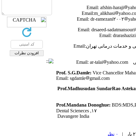
yah
yahoo.c
yah
: استاد گروه آموزشی آسیب شناسی دهان و فک دانشکده دندانپزشکی دانشگاه علوم پزشکی و خدمات درمانی تهرانEmail:
Emai
yahoo.com
S.G.Damle:
Vice Chancellor Maha
Email: sgdamle
gmail.com
Prof.Mandana Donoghue:
BDS:MDS,PGD
Dental Scieneces ,۱۷
Davangere India
۰ نظر