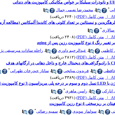
*
یی
،
محمدرضا نعیمی جمال
Abs
متن کامل (PDF)
(۴۲۴۰ دریافت)
گزیدین و نیستاتین بر تعداد کلونی های کاندیدا آلبیکانس (مطالعه آز
*
 سالاری
Abs
متن کامل (PDF)
(۲۴۰۸ دریافت)
 کاظمی
،
عبدالرحیم داوری
،
راحله سادات میرسیفی نژاد
Abs
متن کامل (PDF)
(۲۸۱۲ دریافت)
*
حافظی
،
فریدون میانجی
،
ساناز حیدرخان طهرانی
Abs
متن کامل (PDF)
(۳۳۸۹ دریافت)
ح فوقانی و تحتانی
*
 انارکی
،
رامین ماهری
Abs
متن کامل (PDF)
(۳۹۳۱ دریافت)
ختی 4 نوع رزین کامپوزیت
*
ی
،
سولماز مویدی
،
سمیه رضائی