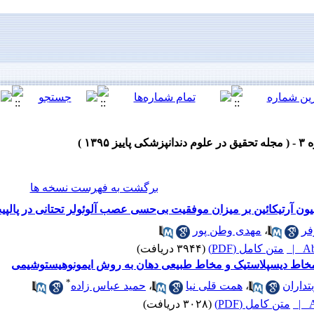
برگشت به فهرست نسخه ها
یون آرتیکائین بر میزان موفقیت بی‌حسی عصب آلوئولر تحتانی در پالپ
فر
،
مهدی وطن پور
Abs
متن کامل (PDF)
(۳۹۴۴ دریافت)
*
تداران
،
همت قلی نیا
،
حمید عباس زاده
A
متن کامل (PDF)
(۳۰۲۸ دریافت)