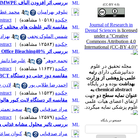
بررسی اثر افزودن الیاف UHMWPE و نانوذرات سیلیکا بر خواص مکانیکی کامپوزیت های دندانی
(CC-BY 4.0)
نیلوفر بهرامیان
،
محمد عطا
چکیده
(۱۰۵۱۸ مشاهده)
|
tract |
Journal of Research in
مقایسه تاثیر غلظت های مختلف کلره
Dental Sciences
is licensed
under a "Creative
شمس الملوک نجفی
،
بهزاد
Commons Attribution 4.0
چکیده
(۱۲۵۸۴ مشاهده)
|
tract |
International (CC-BY 4.0)"
بررسی اثر Office Bleaching40% بر تغییر رنگ 4 نوع کامپوزیت رزین پس از aging
*
نجمه جوهر
،
علیرضا دانش
مجله تحقیق در علوم
چکیده
(۱۱۶۳۲ مشاهده)
|
tract |
دندانپزشکی دارای
رتبه
مقایسه دوز جذبی دو دستگاه CBCT با رادیوگرافی‌های دیجیتال خارج و داخل دهانی در ارگانهای هدف
علمی-پژوهشی از وزارت
بهداشت
بوده و در پایگاه
احمدرضا طلایی پور
،
لادن 
chemical abstract به
چکیده
(۱۱۵۲۳ مشاهده)
|
tract |
عنوان نمایه سطح دو
جهت
مقایسه اثر دستگاه لایت کیور هالوژن با LED نسل دوم و سوم بر درجه پلی مریزاسیون 3 نوع کامپوزیت Bulk fill در سط
ارتقای اعضای هیات علمی
علوم پزشکی نمایه میگردد.
مراد صدقیانی
،
سعید نعمتی
چکیده
(۱۲۵۷۹ مشاهده)
|
tract |
جستجو در پایگاه
بررسی تاثیر محلول مشابه غذایی هپتان بر ریزس
مراد صدقیانی
،
کیوان ساعت