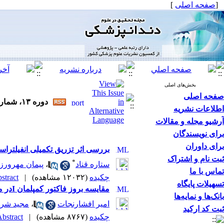
[
صفحه اصلی
]
بخش‌های اصلی
صفحه اصلی
دوره ۱۳، شماره ۳ - ( مجله تحقیق در علوم دندانپزشکی پاییز ۱۳۹۵ )
اطلاعات نشریه
آرشیو مجله و مقالات
برای نویسندگان
برای داوران
بررسی اثر تزریق تکمیلی انفیلتراس
ثبت نام و اشتراک
*
ستاره قناد
،
پیمان مهرورز
تماس با ما
چکیده
(۱۲۰۳۲ مشاهده)
|
tract |
تسهیلات پایگاه
مقایسه بروز فاکتور کمپلمان Iدر مخاط دیسپلاستیک و مخاط طبیعی دهان به روش ایمونوهیستوشیمی
بانک‌ها و نمایه‌ها
امیر افشارنجات
،
مجید شرب
ثبت کد ارکید
چکیده
(۸۷۶۷ مشاهده)
|
bstract |