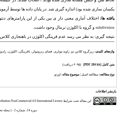
یکسان سازی شده بود)
اندازه گیری شد. در پایان داده ها توسط آزمو
یافته ها:
اختلاف آماری معنی دار ی بین یکی از این پارامترهای دنت
و گروه با اکلوژن نرمال وجود داشت.
subdivision
نتیجه گیری: به نظر می رسد عدم قرینگی اکلوژن در ناهنجاری کلاس
واژه‌های کلیدی:
زیرگروه کلاس دو
،
زاویه مولری
،
فضای رترومولر
،
ناقرینگی
،
اکلوژن
،
رادیو
متن کامل
[PDF 284 kb]
(۲۰۹۵ دریافت)
نوع مطالعه:
مطالعه اصیل
|
موضوع مقاله:
اورتو
بازنشر اطلاعات
این مقاله تحت شرایط
ibution-NonCommercial 4.0 International License
دوره 14، شماره 2 - ( مجله تحقیق در علوم دندانپزشکی تابستان 1396 )