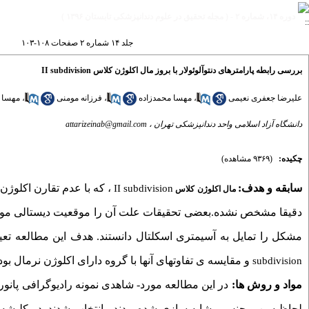
دوره ۱۴، شماره ۲ - ( مجله تحقیق در علوم دندانپزشکی تابستان ۱۳۹۶ )
جلد ۱۴ شماره ۲ صفحات ۱۰۸-۱۰۳
بررسی رابطه پارامترهای دنتوآلوئولار با بروز مال اکلوژن کلاس II subdivision
علیرضا جعفری نعیمی
،
مهسا محمدزاده
،
فرزانه مومنی
،
مهسا 
دانشگاه آزاد اسلامی واحد دندانپزشکی تهران ،
attarizeinab@gmail.com
چکیده:
(۹۳۶۹ مشاهده)
سابقه و هدف:
، که با عدم تقارن اکلوژ
II subdivision
مال اکلوژن کلاس
دقیقا مشخص نشده.بعضی تحقیقات علت آن را موقعیت دیستالی مو
مشکل را تمایل به آسیمتری اسکلتال دانستند. هدف این مطالعه تعیی
و مقایسه ی تفاوتهای آنها با گروه دارای اکلوژن نرمال بود
subdivision
مواد و روش ها:
در این مطالعه مورد- شاهدی نمونه رادیوگرافی پانو
لحاظ سن و جنس مشابه سازی شده بودند ، انتخاب شدند. در کلیشه ه