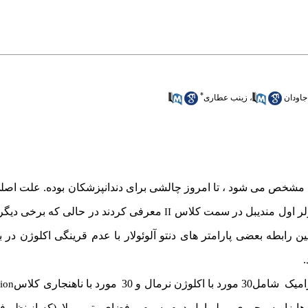
*
جاودان
،
زینب عطاری
ن مشخص می شود ، تا امروز چالشی برای دندانپزشکان بوده. علت اصلی
لر اول مندیبل در سمت کلاس
معرفی کردند در حالی که برخی دیگر
II
ن رابطه بعضی پارامتر های دنتو آلوئولار با عدم قرینگی اکلوژن در 
.
رامیک
شامل30 مورد با اکلوژن نرمال و 30
مورد با ناهنجاری کلاس
sion
ا زاویه محوری مولر اول،دوم ،سوم و فضای رترومولار(که از نظر فا