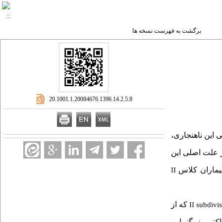
برگشت به فهرست نسخه ها
‎ 20.1001.1.20084676.1396.14.2.5.8
 این ناهنجاری،
 علت اصلی این
بیماران کلاس
II
که از
II subdivi
کتور بزرگنمایی