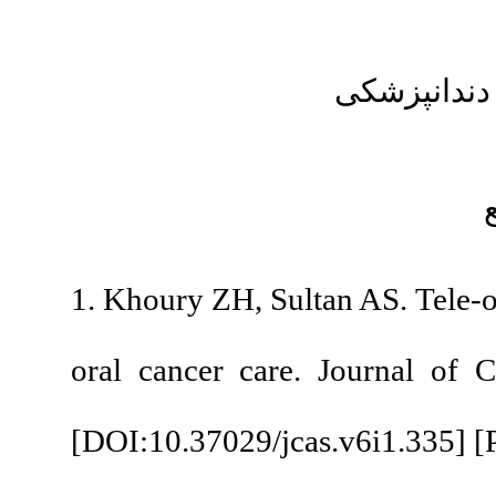
ی
1. Khoury ZH, Sultan 
oral cancer care. J
[
DOI:10.37029/jcas.v