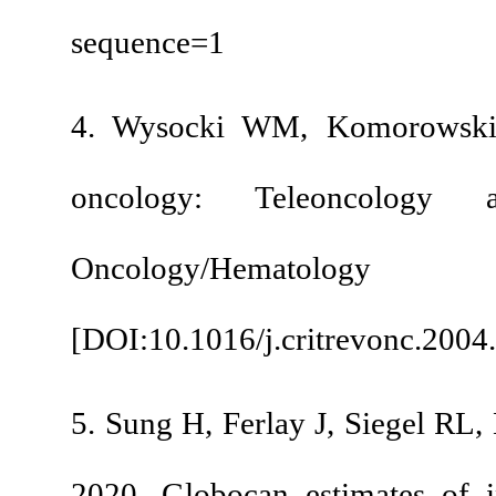
sequence=1
4. Wysocki WM, Ko
oncology: Teleo
Oncology/
[
DOI:10.1016/j.critr
5. Sung H, Ferlay J, 
2020, Globocan esti