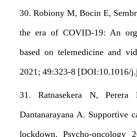
30. Robiony M, Bocin
the era of COVID-19
based on telemedici
2021; 49:323-8 [
DOI:
31. Ratnasekera N
Dantanarayana A. Su
lockdown. Psycho-o