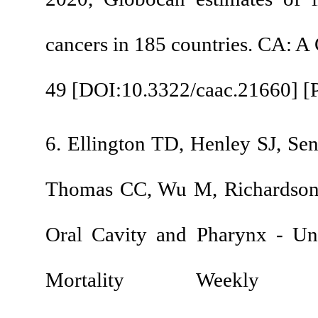
cancers in 185 countr
49 [
DOI:10.3322/caa
6. Ellington TD, Hen
Thomas CC, Wu M, Ri
Oral Cavity and Ph
Mortality W