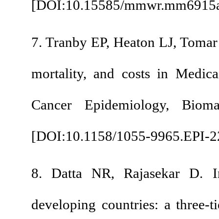
[
DOI:10.15585/mmw
7. Tranby EP, Heaton 
mortality, and cost
Cancer Epidemiolo
[
DOI:10.1158/1055-9
8. Datta NR, Rajase
developing countries: