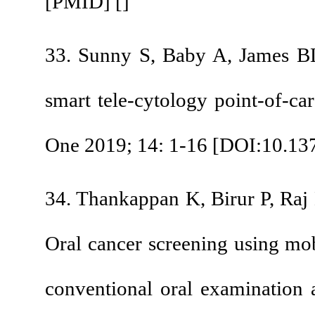
[
PMID
] [
]
33. Sunny S, Baby A
smart tele-cytology p
One 2019; 14: 1-16 [
34. Thankappan K, Bir
Oral cancer screenin
conventional oral ex