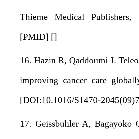
Thieme Medical Pu
[
PMID
] [
]
16. Hazin R, Qaddoumi
improving cancer ca
[
DOI:10.1016/S1470
17. Geissbuhler A,