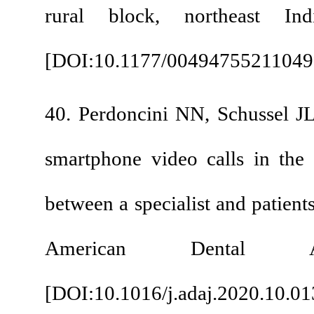
rural block, nort
[
DOI:10.1177/00494
40. Perdoncini NN, 
smartphone video cal
between a specialist a
American Den
[
DOI:10.1016/j.adaj.