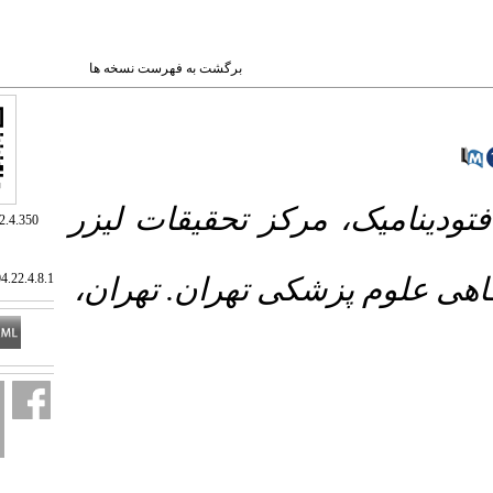
برگشت به فهرست نسخه ها
 مرکز تحقیقات لیزر
‎ 10.66224/jrds.22.4.350
20.1001.1.20084676.1404.22.4.8.1
پزشکی تهران. تهران