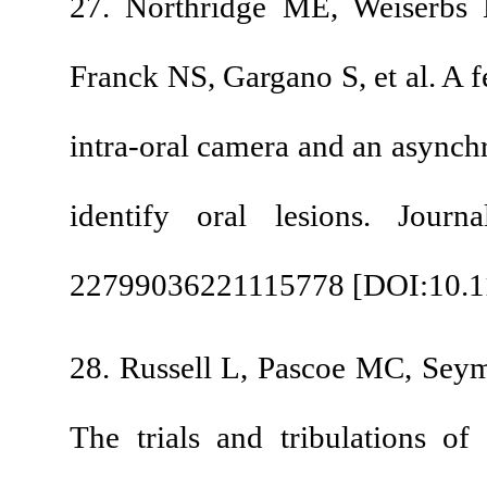
27. Northridge ME, 
Franck NS, Gargano S, 
intra-oral camera and
identify oral lesi
22799036221115778 
28. Russell L, Pasco
The trials and trib