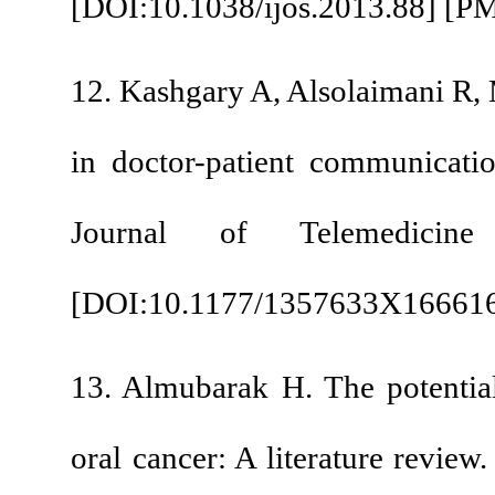
[
DOI:10.1038/ijos.20
12. Kashgary A, Alsol
in doctor-patient co
Journal of Tele
[
DOI:10.1177/1357
13. Almubarak H. The
oral cancer: A litera