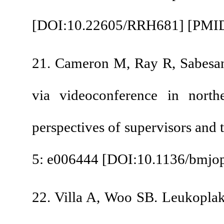
[
DOI:10.22605/RRH
21. Cameron M, Ray R
via videoconference
perspectives of super
5: e006444 [
DOI:10.
22. Villa A, Woo SB.