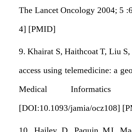
The Lancet Oncology 
4
] [
PMID
]
9. Khairat S, Haithco
access using telemedi
Medical Infor
[
DOI:10.1093/jamia/
10. Hailey D, Paqui